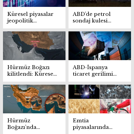
Küresel piyasalar
ABD’de petrol
jeopolitik
sondaj kulesi
gerilimle baskı
sayısı arttı
altında
Hürmüz Boğazı
ABD-İspanya
kilitlendi: Küresel
ticaret gerilimi
enerji
Türk ihracatçısı
koridorunda
için fırsat
alternatif arayışı
Hürmüz
Emtia
Boğazı’nda
piyasalarında
sevkiyat durdu:
ABD-İran gerilimi