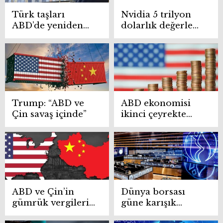
Türk taşları
Nvidia 5 trilyon
ABD’de yeniden
dolarlık değerle
değer kazanıyor
tarihe geçti
Trump: “ABD ve
ABD ekonomisi
Çin savaş içinde”
ikinci çeyrekte
beklentilerin
üzerinde yüzde
3,8 büyüdü
ABD ve Çin’in
Dünya borsası
gümrük vergileri
güne karışık
müzakeresinde
başaldı