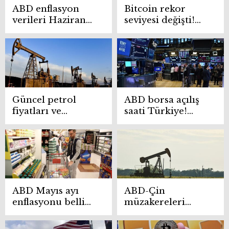
ABD enflasyon
Bitcoin rekor
verileri Haziran
seviyesi değişti!
2025’te
Peter Brandt BTC
beklentilerin
hedef fiyatını da
üzerinde oldu
açıkladı
Güncel petrol
ABD borsa açılış
fiyatları ve
saati Türkiye!
geleceği: Goldman
Amerikan Nasdaq
Sachs analizini
kaçta açılıyor?
paylaştı
ABD Mayıs ayı
ABD-Çin
enflasyonu belli
müzakereleri
oldu! Beklentinin
petrolü salladı:
altında geldi
Brent ve WTI’de