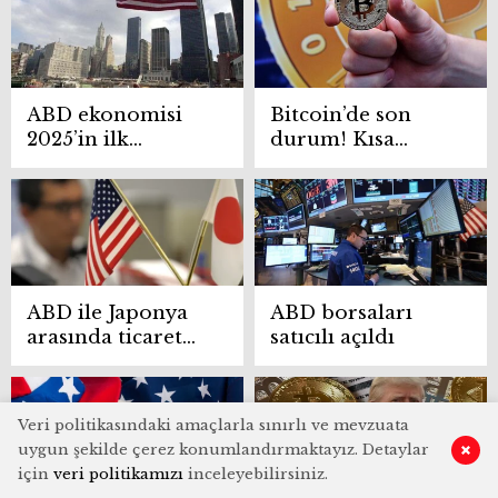
hafif düşüş
ABD ekonomisi
Bitcoin’de son
2025’in ilk
durum! Kısa
çeyreğinde yüzde
vadede yükselecek
0,2 küçüldü
mi, düşecek mi?
ABD ile Japonya
ABD borsaları
arasında ticaret
satıcılı açıldı
görüşmeleri
başlıyor
Veri politikasındaki amaçlarla sınırlı ve mevzuata
uygun şekilde çerez konumlandırmaktayız. Detaylar
için
veri politikamızı
inceleyebilirsiniz.