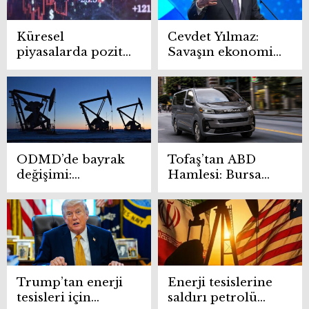
Küresel
Cevdet Yılmaz:
piyasalarda pozitif
Savaşın ekonomik
fiyatlamalar öne
etkileri sürecek
çıktı
ODMD’de bayrak
Tofaş’tan ABD
değişimi:
Hamlesi: Bursa
Başkanlık
üretimi araçlar
görevine Hakan
yeniden Amerika
Tiftik seçildi
yolunda
Trump’tan enerji
Enerji tesislerine
tesisleri için
saldırı petrolü