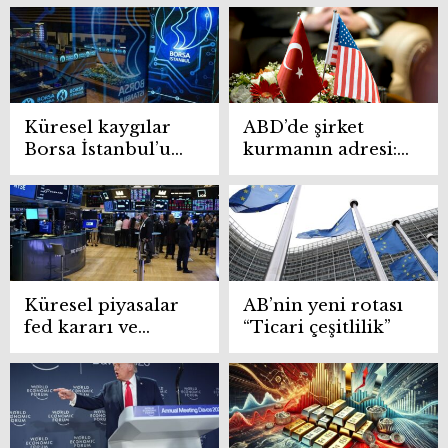
hacmini geride
Gümrüklerde
bıraktı
indirim dönemi
Küresel kaygılar
ABD’de şirket
Borsa İstanbul’u
kurmanın adresi:
baskılıyor
Türk girişimciler
Delaware ve
Wyoming’e
yöneliyor
Küresel piyasalar
AB’nin yeni rotası
fed kararı ve
“Ticari çeşitlilik”
jeopolitik
risklerin
gölgesinde