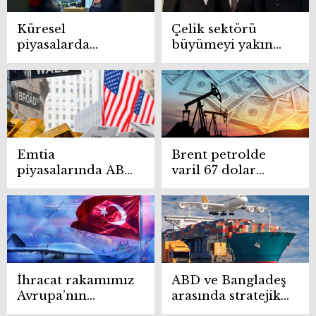
Küresel
Çelik sektörü
piyasalarda
büyümeyi yakın
belirsizlik ve faiz
coğrafyada
beklentileri öne
arayacak
çıkıyor
Emtia
Brent petrolde
piyasalarında ABD
varil 67 dolar
verileri belirleyici
seviyesinde
oldu
İhracat rakamımız
ABD ve Bangladeş
Avrupa’nın
arasında stratejik
toplam yatırım
ticaret hattı: