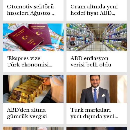
Otomotiv sektörü
Gram altında yeni
hisseleri Ağustos
hedef fiyat ABD
2025’te de
verilerini
yatırımcısına
beklerken belli
kazandırdı
oldu
‘Ekspres vize’
ABD enflasyon
Türk ekonomisini
verisi belli oldu
zarar vermeye
devam ediyor
ABD’den altına
Türk markaları
gümrük vergisi
yurt dışında yeni
pazarların
peşinde