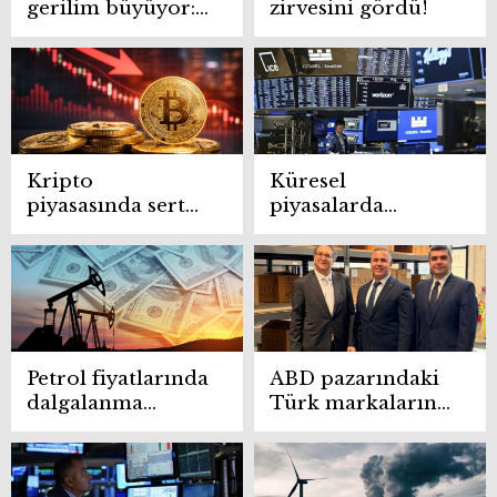
gerilim büyüyor:
zirvesini gördü!
Petrol yeniden
yükselişte!
Kripto
Küresel
piyasasında sert
piyasalarda
düşüş
temkinli
iyimserlik
Petrol fiyatlarında
ABD pazarındaki
dalgalanma
Türk markalarına
sürüyor
diplomatik destek