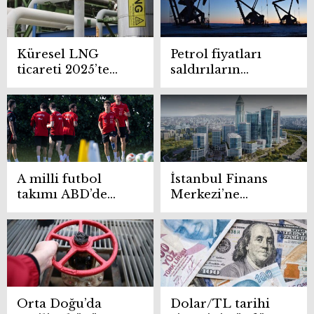
Küresel LNG
Petrol fiyatları
ticareti 2025’te
saldırıların
yüzde 5 büyüdü
yeniden
başlamasıyla
yükselişte
A milli futbol
İstanbul Finans
takımı ABD’de
Merkezi’ne
prova rekoruna
ABD’den üç ödül
çıkıyor: Miami’de
651. randevu
Orta Doğu’da
Dolar/TL tarihi