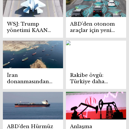
WSJ: Trump
ABD’den otonom
yönetimi KAAN
araçlar için yeni
motor satışını
düzenleme
ilerletmek istiyor
İran
Rakibe övgü:
donanmasından
Türkiye daha
Hürmüz
fazlasını hak etti
Boğazı’ndaki
geçici deniz
koridoruna ret
ABD’den Hürmüz
Anlaşma