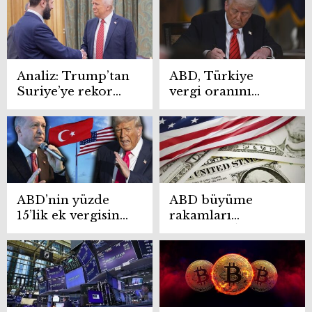
Analiz: Trump’tan
ABD, Türkiye
Suriye’ye rekor
vergi oranını
gümrük vergisi:
yükselterek
Amaç İsrail’le
onayladı: Yüzde 15
normalleşmeye
vergi ihracatı nasıl
zorlamak mı?
etkiler?
ABD’nin yüzde
ABD büyüme
15’lik ek vergisine
rakamları
Türkiye’den ilk
açıklandı! İkinci
tepki geldi
çeyrekte güçlü
büyüdü