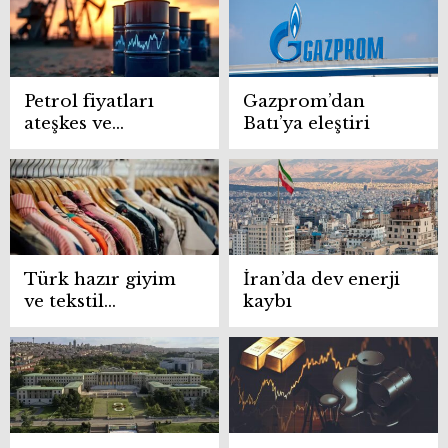
altında kaldı
Petrol fiyatları
Gazprom’dan
ateşkes ve
Batı’ya eleştiri
diplomasi
umuduyla geriledi
Türk hazır giyim
İran’da dev enerji
ve tekstil
kaybı
sektörüne
ABD’den ilave
vergi darbesi