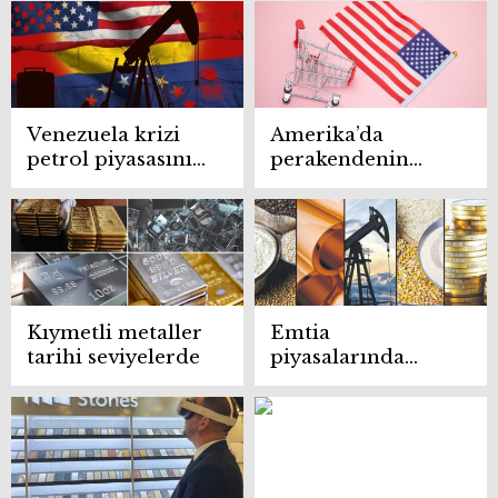
nereye gidiyor?
performans
Venezuela krizi
Amerika’da
petrol piyasasını
perakendenin
nasıl etkileyecek?
‘Milli takımını’
kuracaklar
Kıymetli metaller
Emtia
tarihi seviyelerde
piyasalarında
denge değişti:
Değerli metaller
yükseldi