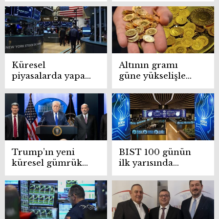
Petrolde alarm
damga vurdu
zilleri!
Küresel
Altının gramı
piyasalarda yapay
güne yükselişle
zekâ rüzgarı,
başlayarak 7 bin
jeopolitik gerilim
323 liraya çıktı
ve merkez
bankaları etkisi
Trump’ın yeni
BIST 100 günün
küresel gümrük
ilk yarısında
vergisi yürürlüğe
yükseldi: Endeks
girdi
14.077 puanı aştı