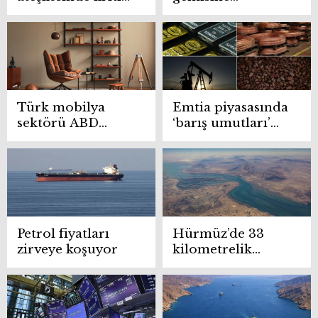
48 saat
müdahalesi
petrolü sıçrattı
Türk mobilya
Emtia piyasasında
sektörü ABD
‘barış umutları’
pazarına
fiyatları
odaklandı: Hedef
şekillendirdi
500 milyon dolar
ihracat
Petrol fiyatları
Hürmüz’de 33
zirveye koşuyor
kilometrelik
“stratejik pranga”