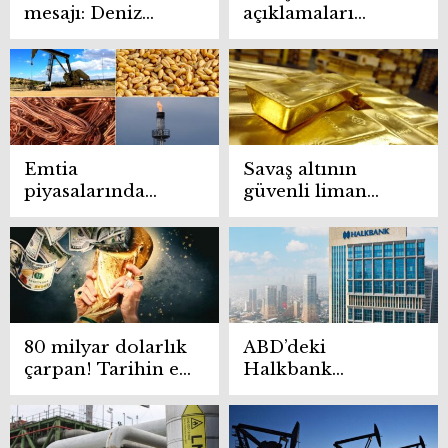
mesajı: Deniz
açıklamaları
trafiği kesintisiz
sonrası petrolde
sürüyor
sert düşüş
Emtia
Savaş altının
piyasalarında
güvenli liman
gözler jeopolitik
algısını sarstı
gelişmeler ve fed
politikalarında
80 milyar dolarlık
ABD’deki
çarpan! Tarihin en
Halkbank
büyük Dünya
davasında kritik
Kupası
aşama! Kapanması
için ortak başvuru