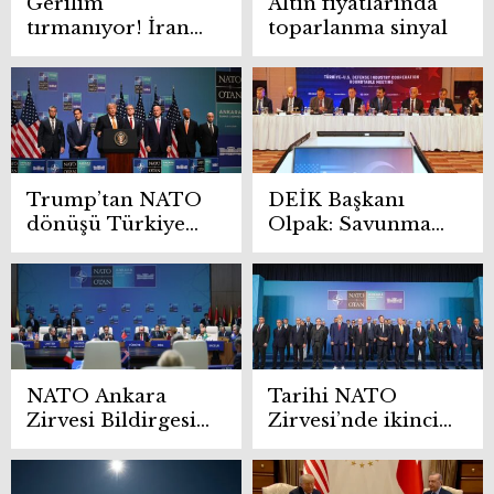
Gerilim
Altın fiyatlarında
tırmanıyor! İran
toparlanma sinyal
Hürmüz Boğazı’nı
kapattığını
duyurdu
Trump’tan NATO
DEİK Başkanı
dönüşü Türkiye
Olpak: Savunma
övgüsü
sanayiinde yeni
ortaklıkların
zemini güçleniyor
NATO Ankara
Tarihi NATO
Zirvesi Bildirgesi
Zirvesi’nde ikinci
yayımlandı
gün