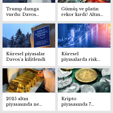
Trump damga
Gümüş ve platin
vurdu: Davos
rekor kırdı! Altın
Zirvesi sona erdi
zirve tazeledi
Küresel piyasalar
Küresel
Davos’a kilitlendi
piyasalarda risk
iştahı zayıfladı
2025 altın
Kripto
piyasasında ne
piyasasında 7
oldu? Trend
haftalık zirve