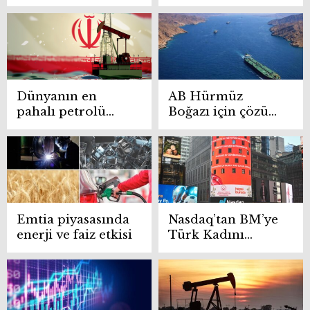
“kırmızı çizgi”
yükseltti
uyarısı
Dünyanın en
AB Hürmüz
pahalı petrolü
Boğazı için çözüm
Orta Doğu’da!
arayışında!
Varil fiyatı 153
Alternatifler
dolar
neler?
Emtia piyasasında
Nasdaq’tan BM’ye
enerji ve faiz etkisi
Türk Kadını
Rüzgârı