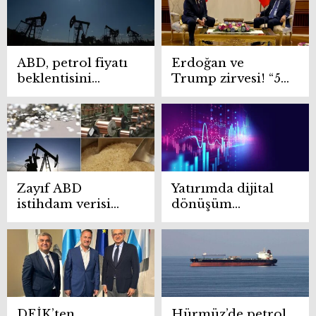
ABD, petrol fiyatı
Erdoğan ve
beklentisini
Trump zirvesi! “5
düşürdü
tane F-35 uçağının
sözünü aldık”
Zayıf ABD
Yatırımda dijital
istihdam verisi
dönüşüm
emtia piyasalarını
hızlanıyor
hareketlendirdi
DEİK’ten
Hürmüz’de petrol