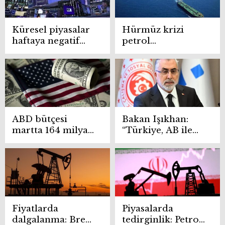
Küresel piyasalar
Hürmüz krizi
haftaya negatif
petrol
seyirle başladı
taşımacılığını
Kovid-19
döneminin de
altına çekti
ABD bütçesi
Bakan Işıkhan:
martta 164 milyar
“Türkiye, AB ile
dolar açık verdi
güçlü iş birlikleri
kurarak örnek bir
model sunuyor”
Fiyatlarda
Piyasalarda
dalgalanma: Brent
tedirginlik: Petrol