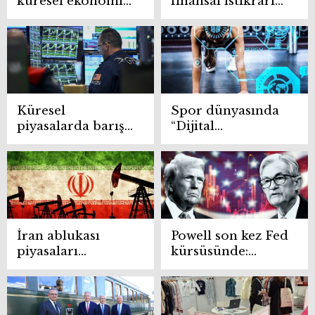
küresel ekonomiyi
finansal istikrarı
sarsarken dev
tehdit ediyor
şirketlerin kârı
katlandı
Küresel
Spor dünyasında
piyasalarda barış
“Dijital
iyimserliği
antrenman”
sürüyor
devrimi
İran ablukası
Powell son kez Fed
piyasaları
kürsüsünde:
sarsıyor: Petrol
Gözler faiz
120 doları aştı!
kararından çok
mesajlarda