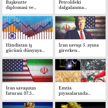
Başkentte
Petroldeki
diplomasi ve
dalgalanma
ekonomi trafiği
beklentileri
hızlandı
değiştirdi: Faiz
artışı ihtimali
güçlendi
Hindistan iş
İran savaşı 5. ayına
gücünü dünyaya
girerken
ihraç ediyor
Trump’ın sabrı
tükeniyor
İran savaşının
Emtia
faturası 37.5
piyasalarında
milyar dolar:
gündem jeopolitik
Pentagon ek bütçe
riskler