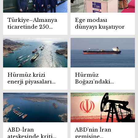
Türkiye–Almanya
Ege modası
ticaretinde 250
dünyayı kuşatıyor
milyar euro
hedefi
Hürmüz krizi
Hürmüz
enerji piyasalarını
Boğazı’ndaki
sarstı: Fiyatlar sert
gerilim petrolü
yükseldi
yeniden 100
doların üzerine
taşıdı
ABD-İran
ABD’nin İran
ateşkesinde kritik
gemisine