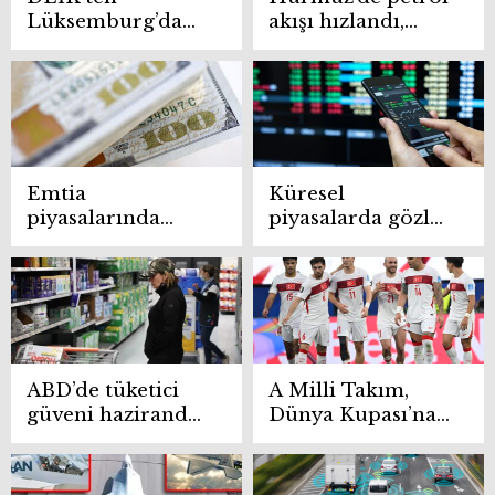
Lüksemburg’da
akışı hızlandı,
Türkiye-AB
fiyatlarda düşüş
ilişkilerine güçlü
üçüncü güne
vurgu
taşındı
Emtia
Küresel
piyasalarında
piyasalarda gözler
güçlü dolar etkisi
ABD’de
ABD’de tüketici
A Milli Takım,
güveni haziranda
Dünya Kupası’na
yukarı yönlü
galibiyetle veda
revize edildi
etti