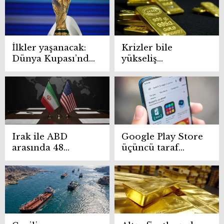
istedi
İlkler yaşanacak:
Krizler bile
Dünya Kupası’nda
yükseliş
Tarihi final!
getirmedi: Altında
neler olacak?
Irak ile ABD
Google Play Store
arasında 48
üçüncü taraf
ekonomik işbirliği
uygulama
anlaşması
mağazalarına
imzalandı
açılıyor