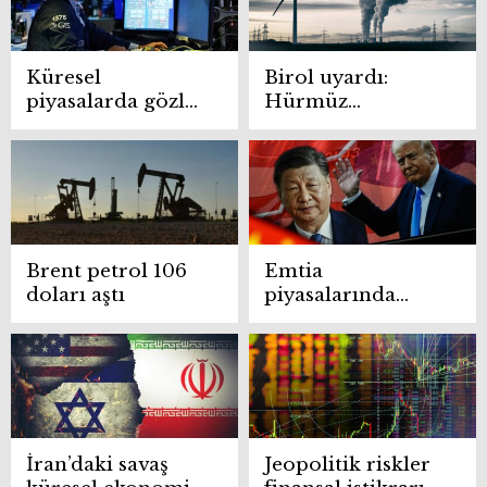
Küresel
Birol uyardı:
piyasalarda gözler
Hürmüz
ABD büyüme
açılmadan enerji
verilerinde
krizi bitmez
Brent petrol 106
Emtia
doları aştı
piyasalarında
gözler ABD-Çin
görüşmelerine
çevrildi
İran’daki savaş
Jeopolitik riskler