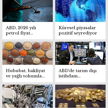
TikTok çıkmazı
ABD, 2026 yılı
Küresel piyasalar
petrol fiyat
pozitif seyrediyor
tahminini
değiştirmedi
Hububat, bakliyat
ABD’de tarım dışı
ve yağlı tohumlar
istihdam
sektörü ilk 8 ayda
Ağustos’ta
8,1 milyar Dolar
beklentilerin
ihracat yaptı
altında kaldı!
Dolar ve Euro’da
son durum