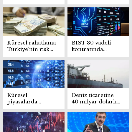
petrolün varili 96
fiyatları yeniden
dolar
yükselişte!
Küresel rahatlama
BIST 30 vadeli
Türkiye’nin risk
kontratında
primine yansıdı
yükseliş hızlandı:
Açılışta yüzde 4’ü
aştı
Küresel
Deniz ticaretine
piyasalarda
40 milyar dolarlık
deprem! 14
güvence
trilyon dolar uçtu
gitti