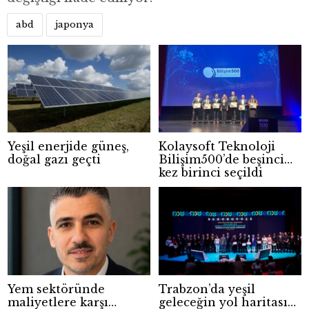
abd
japonya
Yeşil enerjide güneş,
Kolaysoft Teknoloji
doğal gazı geçti
Bilişim500’de beşinci
kez birinci seçildi
Yem sektöründe
Trabzon’da yeşil
maliyetlere karşı
geleceğin yol haritası