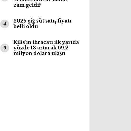
zam geldi?
2025 çiğ süt satış fiyatı
4
belli oldu
Kilis’in ihracatı ilk yarıda
yüzde 13 artarak 69,2
5
milyon dolara ulaştı