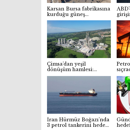
Karsan Bursa fabrikasına
ABD’d
kurduğu güneş
giriş
panelleriyle temiz enerji
Hürm
üretimine başladı
adal
Çimsa’dan yeşil
Petro
dönüşüm hamlesi:
sıçra
İrlanda’nın en büyük
çatı GES’i kuruluyor
İran Hürmüz Boğazı’nda
Günd
3 petrol tankerini hedef
hedef