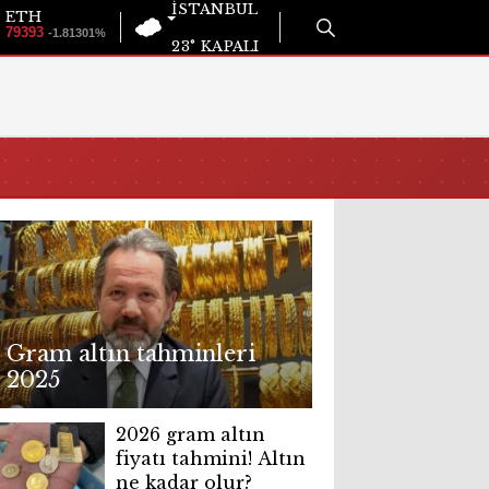
İSTANBUL
ETH
79393
-1.81301%
23°
KAPALI
Gram altın tahminleri
2025
2026 gram altın
fiyatı tahmini! Altın
ne kadar olur?