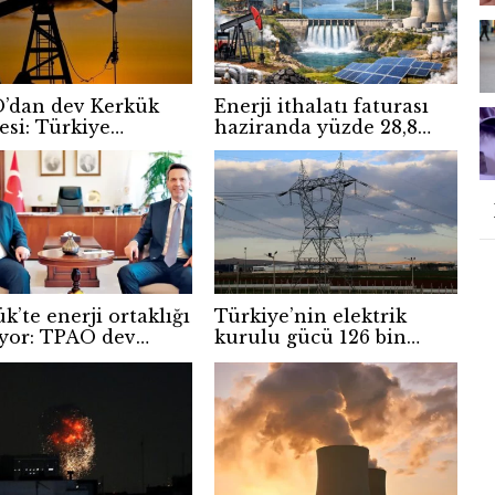
’dan dev Kerkük
Enerji ithalatı faturası
si: Türkiye
haziranda yüzde 28,8
jide şampiyonlar
arttı
e yükseldi
k’te enerji ortaklığı
Türkiye’nin elektrik
yor: TPAO dev
kurulu gücü 126 bin
ye ortak oldu
megavatı aştı