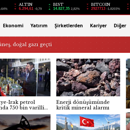
ALTIN
BIST
BITCOIN
6.294,61
14.827,35
2927713
0.64%
-0,79
2,82%
-1.8203%
Ekonomi
Yatırım
Şirketlerden
Kariyer
Diğer
üneş, doğal gazı geçti
ye-Irak petrol
Enerji dönüşümünde
nda 750 bin varillik
kritik mineral alarmı
 dönem