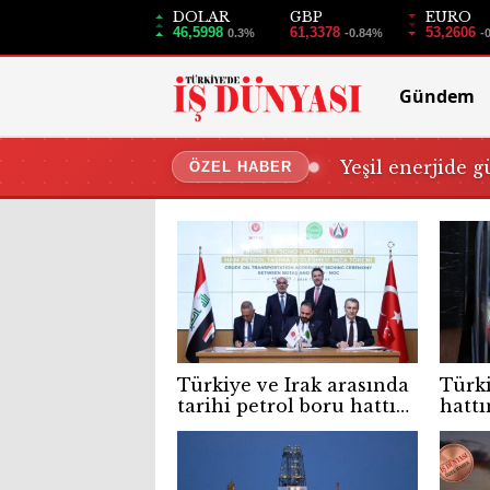
DOLAR
GBP
EURO
46,5998
61,3378
53,2606
0.3%
-0.84%
-
Gündem
Yeşil enerjide g
ÖZEL HABER
Türkiye ve Irak arasında
Türki
tarihi petrol boru hattı
hattı
anlaşması imzalandı
yeni