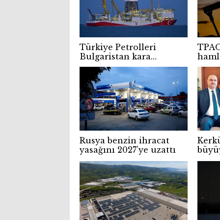
Türkiye Petrolleri
TPAO
Bulgaristan kara
hamle
sularında doğal gaz
ener
arayacak
ligin
Rusya benzin ihracat
Kerkü
yasağını 2027’ye uzattı
büyü
proje