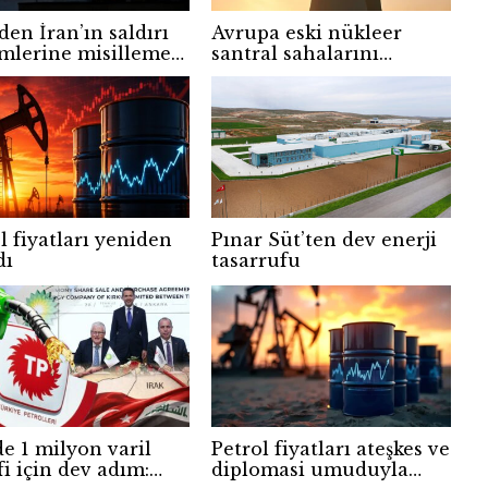
en İran’ın saldırı
Avrupa eski nükleer
imlerine misilleme
santral sahalarını
üz Boğazı ve
batarya depolama
ar bombolandı
merkezlerine
dönüştürüyor
l fiyatları yeniden
Pınar Süt’ten dev enerji
dı
tasarrufu
e 1 milyon varil
Petrol fiyatları ateşkes ve
i için dev adım:
diplomasi umuduyla