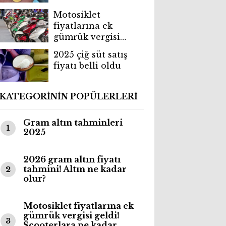
Motosiklet
fiyatlarına ek
gümrük vergisi
geldi! Scooterlara ne
2025 çiğ süt satış
kadar zam geldi?
fiyatı belli oldu
KATEGORİNİN POPÜLERLERİ
Gram altın tahminleri
1
2025
2026 gram altın fiyatı
tahmini! Altın ne kadar
2
olur?
Motosiklet fiyatlarına ek
gümrük vergisi geldi!
3
Scooterlara ne kadar