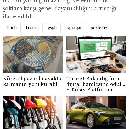
olan duyarlılığını azalttığı ve ekonomik
şoklara karşı genel dayanıklılığını artırdığı
ifade edildi.
Fitch
fransa
gsyh
İspanya
portekiz
Küresel pazarda ayakta
Ticaret Bakanlığı’nın
kalmanın yeni kuralı!
dijital hamlesine ödül:
E-Kolay Platformu
birinci oldu