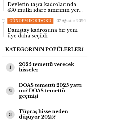
Devletin taşra kadrolarında
430 mülki idare amirinin yeri
değişti!
GÜNDEM KORİDORU
07 Ağustos 2026
Danıştay kadrosuna bir yeni
üye daha seçildi
KATEGORİNİN POPÜLERLERİ
2025 temettü verecek
1
hisseler
DOAS temettü 2025 yattı
mı? DOAS temettü
2
geçmişi
Tüpraş hisse neden
3
düşüyor 2025?