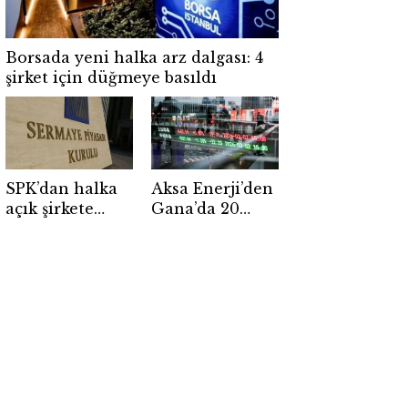
Borsada yeni halka arz dalgası: 4
şirket için düğmeye basıldı
SPK’dan halka
Aksa Enerji’den
açık şirkete
Gana’da 20
ceza: 5 site ve 4
yıllık dev
kişi için suç
anlaşma
duyurusu