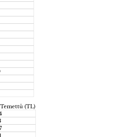
9
0
 Temettü (TL)
4
8
7
1