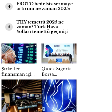
FROTO bedelsiz sermaye
4
artırımı ne zaman 2025?
THY temettü 2025 ne
zaman? Türk Hava
5
Yolları temettü geçmişi
Şirketler
Quick Sigorta
finansman için
Borsa
rotayı borsaya
İstanbul’da
çevirdi! Halka
işlem görmeye
arzlarda yeni
başladı
dönem