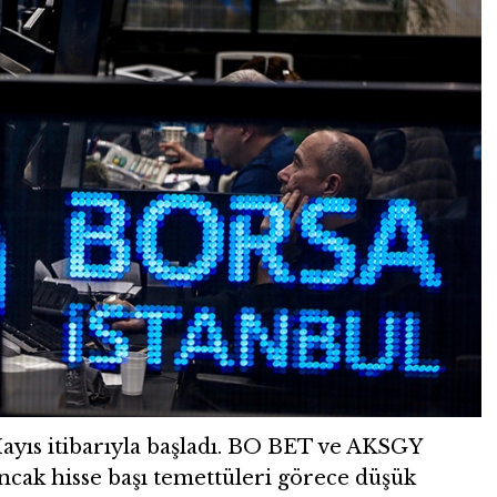
ayıs itibarıyla başladı. BO BET ve AKSGY
ancak hisse başı temettüleri görece düşük