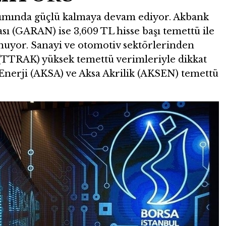
tımında güçlü kalmaya devam ediyor. Akbank
ı (GARAN) ise 3,609 TL hisse başı temettü ile
sunuyor. Sanayi ve otomotiv sektörlerinden
(TTRAK) yüksek temettü verimleriyle dikkat
 Enerji (AKSA) ve Aksa Akrilik (AKSEN) temettü