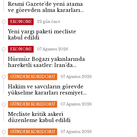
Resmi Gazete’de yeni atama
ve görevden alma kararları
yayımlandı
EKONOMİ
22 gün önce
Yeni yargı paketi mecliste
kabul edildi
EKONOMİ
07 Ağustos 2026
Hürmüz Boğazı yakınlarında
hareketli saatler: İran’da
patlama sesleri yükseldi
GÜNDEM KORİDORU
07 Ağustos 2026
Hakim ve savcıların görevde
yükselme kararları resmiyet
kazandı
GÜNDEM KORİDORU
07 Ağustos 2026
Mecliste kritik askeri
düzenleme kabul edildi
GÜNDEM KORİDORU
07 Ağustos 2026