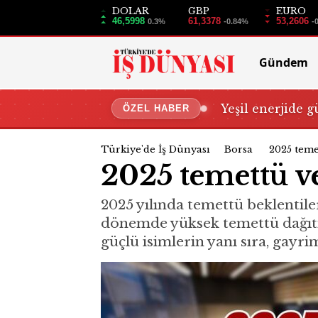
DOLAR
GBP
EURO
46,5998
61,3378
53,2606
0.3%
-0.84%
-
Gündem
Yeşil enerjide g
ÖZEL HABER
Türkiye'de İş Dünyası
Borsa
2025 teme
2025 temettü ve
2025 yılında temettü beklentiler
dönemde yüksek temettü dağıtma
güçlü isimlerin yanı sıra, gayr