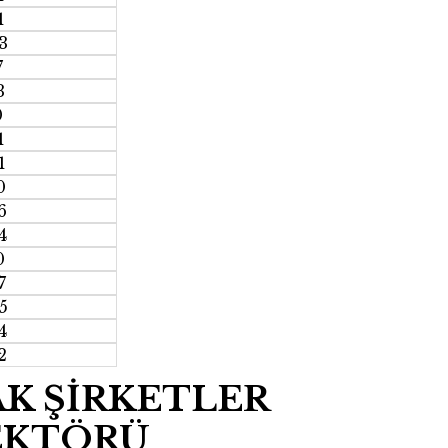
1
3
7
3
0
1
1
0
6
4
0
7
5
4
2
AK ŞİRKETLER
EKTÖRÜ