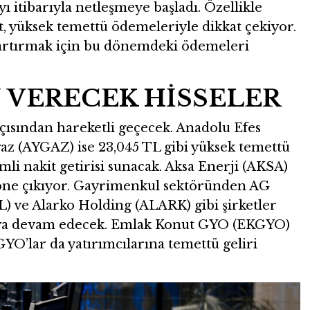
yı itibarıyla netleşmeye başladı. Özellikle
t, yüksek temettü ödemeleriyle dikkat çekiyor.
i artırmak için bu dönemdeki ödemeleri
 VERECEK HİSSELER
çısından hareketli geçecek. Anadolu Efes
gaz (AYGAZ) ise 23,045 TL gibi yüksek temettü
li nakit getirisi sunacak. Aksa Enerji (AKSA)
e öne çıkıyor. Gayrimenkul sektöründen AG
ve Alarko Holding (ALARK) gibi şirketler
aya devam edecek. Emlak Konut GYO (EKGYO)
O’lar da yatırımcılarına temettü geliri