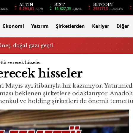
ALTIN
BIST
BITCOIN
6.294,61
14.827,35
2927713
0.64%
-0,79
2,82%
-1.8203%
Ekonomi
Yatırım
Şirketlerden
Kariyer
Diğer
üneş, doğal gazı geçti
ttü verecek hisseler
recek hisseler
i Mayıs ayı itibarıyla hız kazanıyor. Yatırımcıl
sı beklenen şirketlere odaklanıyor. Anadolu 
imenkul ve holding şirketleri de önemli temet