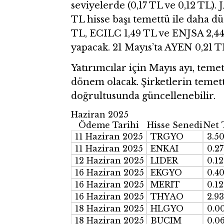
seviyelerde (0,17 TL ve 0,12 TL).
TL hisse başı temettü ile daha dü
TL, ECILC 1,49 TL ve ENJSA 2,44
yapacak. 21 Mayıs’ta AYEN 0,21 T
Yatırımcılar için Mayıs ayı, teme
dönem olacak. Şirketlerin temettü
doğrultusunda güncellenebilir.
Haziran 2025
Ödeme Tarihi
Hisse Senedi
Net 
11 Haziran 2025
TRGYO
3.5
11 Haziran 2025
ENKAI
0.27
12 Haziran 2025
LIDER
0.12
16 Haziran 2025
EKGYO
0.4
16 Haziran 2025
MERIT
0.12
16 Haziran 2025
THYAO
2.93
18 Haziran 2025
HLGYO
0.0
18 Haziran 2025
BUCIM
0.0