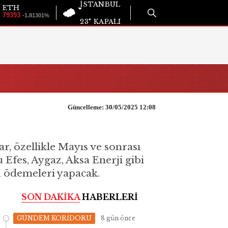
İSTANBUL
ETH
79393
-1.81301%
23°
KAPALI
Güncelleme: 30/05/2025 12:08
ar, özellikle Mayıs ve sonrası
Efes, Aygaz, Aksa Enerji gibi
tü ödemeleri yapacak.
SON DAKİKA
HABERLERİ
GÜNDEM KORİDORU
8 gün önce