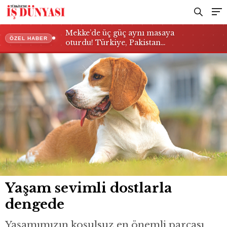
Mekke’de üç güç aynı masaya
ÖZEL HABER
oturdu! Türkiye, Pakistan…
Yaşam sevimli dostlarla
dengede
Yaşamımızın koşulsuz en önemli parçası