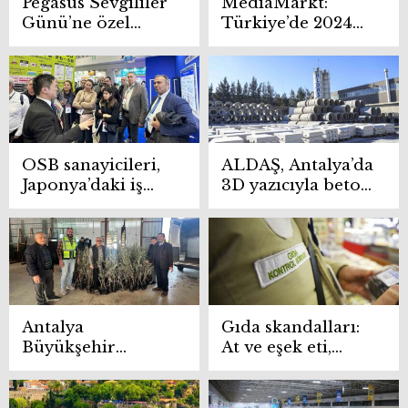
Pegasus Sevgililer
MediaMarkt:
Günü’ne özel
Türkiye’de 2024
yurtdışı
yılının en trend
biletlerine
elektronik
indirim yaptı
ürünleri
OSB sanayicileri,
ALDAŞ, Antalya’da
Japonya’daki iş
3D yazıcıyla beton
birlikleri ve
kent mobilyaları
ihracat
üretiyor
potansiyellerini
değerlendirdi
Antalya
Gıda skandalları:
Büyükşehir
At ve eşek eti,
Belediyesi
peynirde mantar
Alanya’da
ilacı ve ilaç
üreticilere zeytin
kalıntıları