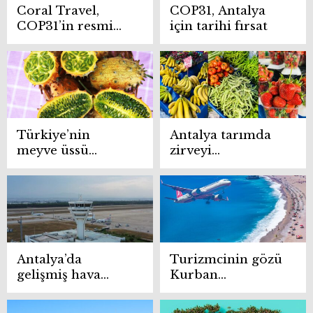
Coral Travel,
COP31, Antalya
COP31’in resmi
için tarihi fırsat
konaklama
partneri oldu
Türkiye’nin
Antalya tarımda
meyve üssü
zirveyi
Antalya: 40 çeşit
bırakmıyor
ürün dünya
pazarına
hazırlanıyor
Antalya’da
Turizmcinin gözü
gelişmiş hava
Kurban
trafik yönetim
Bayramı’nda
sistemi devreye