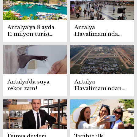
ve Toros fıstığı
ifşalandı
fidanı dağıttı
Antalya’ya 8 ayda
Antalya
11 milyon turist
Havalimanı’nda
geldi
2024 yılının
rekoru!
Antalya’da suya
Antalya
rekor zam!
Havalimanı’ndan
yeni rekor!
Dünya devleri
Tarihte ilk!