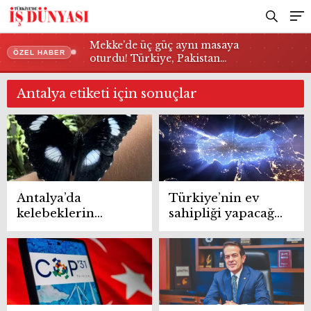
Mekke’de üç güç aynı masaya
ÖZEL HABER
oturdu! Türkiye, Pakistan…
Antalya etiketi için sonuçlar
Antalya’da
Türkiye’nin ev
kelebeklerin
sahipliği yapacağı
renkli dünyası
Uluslararası Uzay
turistlerin yeni
Kongresi’ne rekor
rotası oldu
ilgi