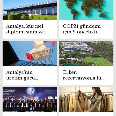
giriyor
Antalya, küresel
COP31 gündemi
diplomasinin yeni
için 9 öncelikli
merkezi oluyor
başlık belirlendi
Antalya’nın
Erken
üretim gücü
rezervasyonla lüks
dünya
tatilde avantaj
pazarlarıyla
dönemi
buluşuyor