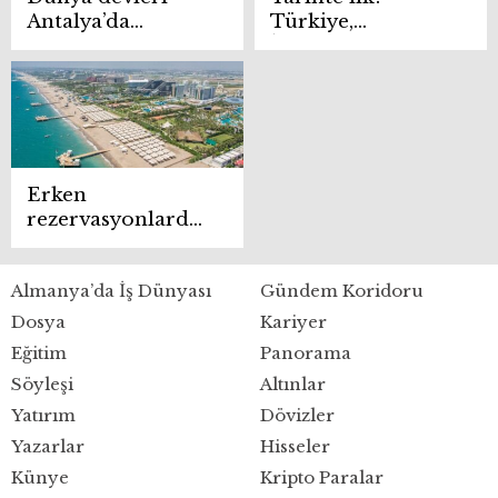
Antalya’da
Türkiye,
buluşuyor
İspanya’yı geçti
Erken
rezervasyonlarda
yüzde 20 artış var
Almanya’da İş Dünyası
Gündem Koridoru
Dosya
Kariyer
Eğitim
Panorama
Söyleşi
Altınlar
Yatırım
Dövizler
Yazarlar
Hisseler
Künye
Kripto Paralar