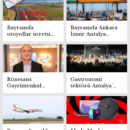
Bayramda
Bayramda Ankara
otoyollar ücretsiz
İzmir Antalya
mi 2025? Ankara,
otoyol ücreti 2025
İzmir, Antalya,
Trabzon, Rize
KGM ücretsiz
otoyollar listesi
Rönesans
Gastronomi
Gayrimenkul
sektörü Antalya’da
Yatırım, gelirini
buluşuyor
9,6 milyar TL’ye
yükseltti