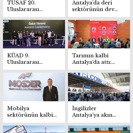
TUSAF 20.
Antalya’da deri
Uluslararası
sektörünün dev
Kongre ve Sergisi
buluşması: Yeni
Antalya’da
pazarlara açılan
kapılarını açtı
kapı
KÜAD 9.
Tarımın kalbi
Uluslararası
Antalya’da attı:
Kozmetik
Growtech sektörü
Kongresi
buluşturdu
Antalya’da
yapılacak
Mobilya
İngilizler
sektörünün kalbi
Antalya’ya akın
Antalya’da bir
ediyor
araya gelecek