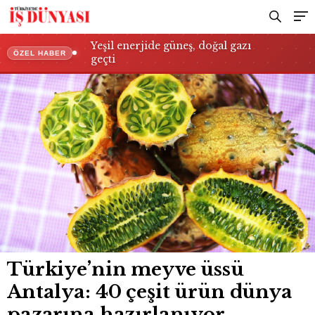
Yeşil enerjide güneş, doğal gazı
ÖZEL HABER
geçti
Türkiye’nin meyve üssü
Antalya: 40 çeşit ürün dünya
pazarına hazırlanıyor