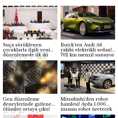
Suça sürüklenen
Buick’ten Audi A6
çocuklarla ilgili yeni
rakibi elektrikli sedan!
düzenlemede ilk iki
702 km menzil sunuyor
madde kabul edildi
Gen düzenleme
Mitsubishi’den robot
deneylerinde gizlenen
hamlesi! Ayda 1.000
ölümler ortaya çıktı!
insansı robot üretecek
Çin’de iki çocuk