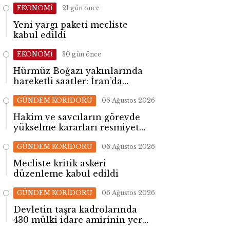
EKONOMİ
21 gün önce
Yeni yargı paketi mecliste
kabul edildi
EKONOMİ
30 gün önce
Hürmüz Boğazı yakınlarında
hareketli saatler: İran’da
patlama sesleri yükseldi
GÜNDEM KORİDORU
06 Ağustos 2026
Hakim ve savcıların görevde
yükselme kararları resmiyet
kazandı
GÜNDEM KORİDORU
06 Ağustos 2026
Mecliste kritik askeri
düzenleme kabul edildi
GÜNDEM KORİDORU
06 Ağustos 2026
Devletin taşra kadrolarında
430 mülki idare amirinin yeri