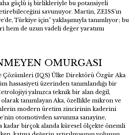
a güçlü iş birlikleriyle bu potansiyeli
etirebileceğini savunuyor. Martin, ZEISS’ın
ye’de, Türkiye için” yaklaşımıyla tanımlıyor; bu
ri hem de uzun vadeli değer yaratımı
NMEYEN OMURGASI
te Çözümleri (IQS) Ülke Direktörü Özgür Aka
üm hassasiyeti üzerinden tanımlandığı bir
trolojiyi yalnızca teknik bir alan değil,
larak tanımlayan Aka, özellikle mikron ve
ümlerin modern üretim zincirinin kaderini
iye’nin otomotivden savunma sanayine,
kadar birçok alanda küresel ölçekte önemli
rken, katma değerin artırılmasının yolunun