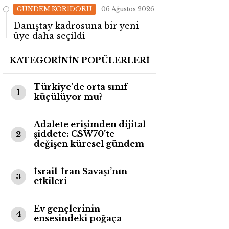
değişti!
GÜNDEM KORİDORU
06 Ağustos 2026
Danıştay kadrosuna bir yeni
üye daha seçildi
KATEGORİNİN POPÜLERLERİ
Türkiye’de orta sınıf
1
küçülüyor mu?
Adalete erişimden dijital
şiddete: CSW70’te
2
değişen küresel gündem
İsrail-İran Savaşı’nın
3
etkileri
Ev gençlerinin
4
ensesindeki poğaça