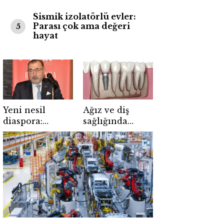
Sismik izolatörlü evler:
Parası çok ama değeri
5
hayat
Yeni nesil
Ağız ve diş
diaspora:
sağlığında
Avrupa’daki
implant
Türkler
tedavisi
geleceği inşa
ediyor