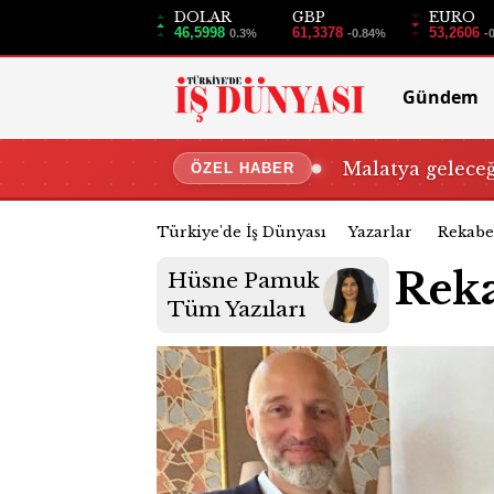
DOLAR
GBP
EURO
46,5998
61,3378
53,2606
0.3%
-0.84%
-
Gündem
Malatya gelece
ÖZEL HABER
Türkiye'de İş Dünyası
Yazarlar
Rekabe
Reka
Hüsne Pamuk
Tüm Yazıları