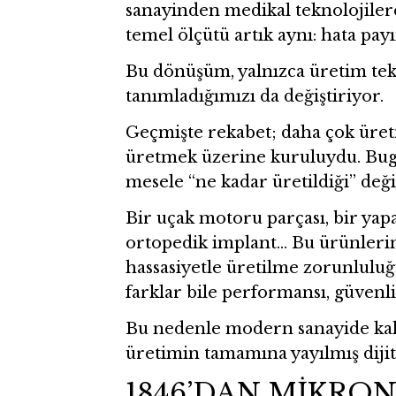
sanayinden medikal teknolojiler
temel ölçütü artık aynı: hata payı
Bu dönüşüm, yalnızca üretim tekn
tanımladığımızı da değiştiriyor.
Geçmişte rekabet; daha çok üret
üretmek üzerine kuruluydu. Bug
mesele “ne kadar üretildiği” değ
Bir uçak motoru parçası, bir yap
ortopedik implant… Bu ürünlerin 
hassasiyetle üretilme zorunlulu
farklar bile performansı, güvenli
Bu nedenle modern sanayide kalit
üretimin tamamına yayılmış dijit
1846’DAN MİKRON