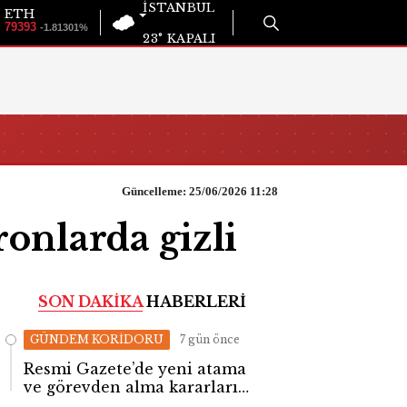
İSTANBUL
ETH
79393
-1.81301%
23°
KAPALI
Güncelleme: 25/06/2026 11:28
onlarda gizli
SON DAKİKA
HABERLERİ
GÜNDEM KORİDORU
7 gün önce
Resmi Gazete’de yeni atama
ve görevden alma kararları
yayımlandı