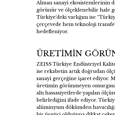
Alman sanayi ekosistemlerinin dah
görünür ve ölçeklenebilir hale g
Türkiye’deki varlığını ise “Türki
çerçevede hem teknoloji transfe
hedefleniyor.
ÜRETİMİN GÖRÜ
ZEISS Türkiye Endüstriyel Kali
ise rekabetin artık doğrudan ölç
sanayi gerçeğine işaret ediyor. Me
üretimin görünmeyen omurgası o
altı hassasiyetlerde yapılan ölç
belirlediğini ifade ediyor. Türk
alüminyum dökümden havacılığa 
bir üretici olduğuna dikkat çeke