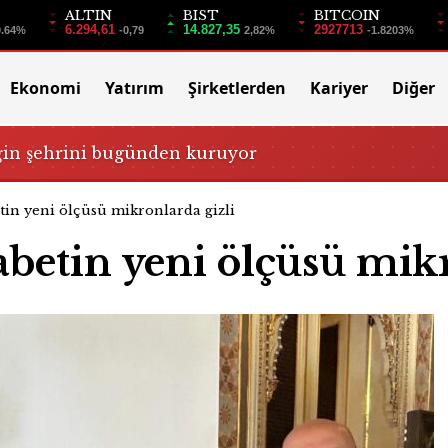
ALTIN
BIST
BITCOIN
6.294,61
14.827,35
2927713
0.64%
-0,79
2,82%
-1.8203%
Ekonomi
Yatırım
Şirketlerden
Kariyer
Diğer
ğin şehrini bugünden kuruyor
tin yeni ölçüsü mikronlarda gizli
betin yeni ölçüsü mikr