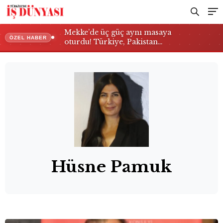
Mekke’de üç güç aynı masaya
ÖZEL HABER
oturdu! Türkiye, Pakistan…
Hüsne Pamuk