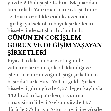
yüzde 2,16
düşüşle
14 bin 184
puandan
tamamladı. Yatırımcıların risk iştahının
azalması, özellikle endeks üzerinde
ağırlığı yüksek olan büyük şirketlerin
hisselerinde satışları hızlandırdı.
GÜNÜN EN ÇOK İŞLEM
GÖRÜN VE DEĞİŞİM YAŞAYAN
ŞİRKETLERİ
Piyasalardaki bu hareketli günde
yatırımcıların en çok odaklandığı ve
işlem hacminin yoğunlaştığı şirketlerin
başında Türk Hava Yolları geldi. Şirket
hisseleri günü
yüzde 4,67
değer kaybıyla
332
liradan kapatırken, savunma
sanayisinin lideri Aselsan
yüzde 1,57
düşüşle
377
liraya, Astor Enerji ise
yüzde