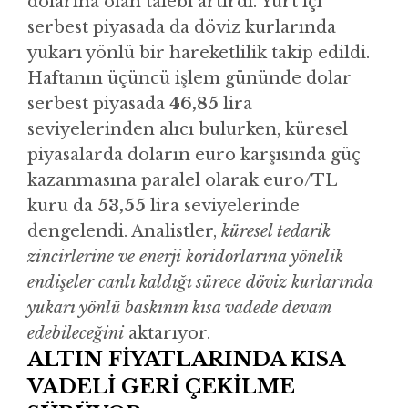
dolarına olan talebi artırdı. Yurt içi
serbest piyasada da döviz kurlarında
yukarı yönlü bir hareketlilik takip edildi.
Haftanın üçüncü işlem gününde dolar
serbest piyasada
46,85
lira
seviyelerinden alıcı bulurken, küresel
piyasalarda doların euro karşısında güç
kazanmasına paralel olarak euro/TL
kuru da
53,55
lira seviyelerinde
dengelendi. Analistler,
küresel tedarik
zincirlerine ve enerji koridorlarına yönelik
endişeler canlı kaldığı sürece döviz kurlarında
yukarı yönlü baskının kısa vadede devam
edebileceğini
aktarıyor.
ALTIN FİYATLARINDA KISA
VADELİ GERİ ÇEKİLME