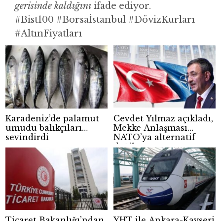
gerisinde kaldığını
ifade ediyor.
#Bist100 #Borsaİstanbul #DövizKurları
#AltınFiyatları
Karadeniz’de palamut
Cevdet Yılmaz açıkladı,
umudu balıkçıları
Mekke Anlaşması
sevindirdi
NATO’ya alternatif
değil
Ticaret Bakanlığı’ndan
YHT ile Ankara-Kayseri