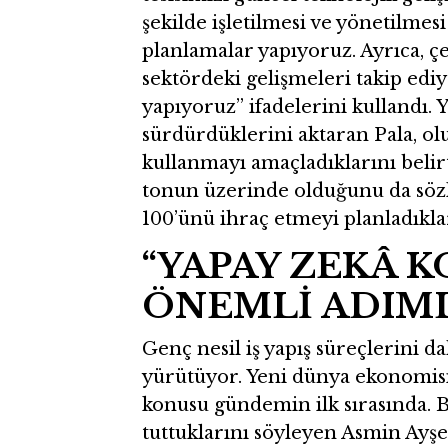
şekilde işletilmesi ve yönetilmes
planlamalar yapıyoruz. Ayrıca, çeş
sektördeki gelişmeleri takip edi
yapıyoruz” ifadelerini kullandı. Y
sürdürdüklerini aktaran Pala, ol
kullanmayı amaçladıklarını belir
tonun üzerinde olduğunu da sözl
100’ünü ihraç etmeyi planladıklar
“YAPAY ZEKÂ 
ÖNEMLİ ADIML
Genç nesil iş yapış süreçlerini da
yürütüyor. Yeni dünya ekonomisi
konusu gündemin ilk sırasında. 
tuttuklarını söyleyen Asmin Ayşe P