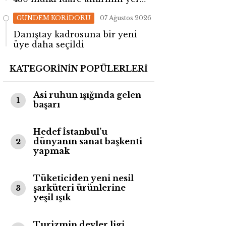
değişti!
GÜNDEM KORİDORU
07 Ağustos 2026
Danıştay kadrosuna bir yeni
üye daha seçildi
KATEGORİNİN POPÜLERLERİ
Asi ruhun ışığında gelen
1
başarı
Hedef İstanbul’u
dünyanın sanat başkenti
2
yapmak
Tüketiciden yeni nesil
şarküteri ürünlerine
3
yeşil ışık
Turizmin devler ligi