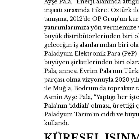
Ayşe Pala, “Enerji alanında attığ
inşaatı sırasında Fikret Öztürk il
tanışma, 2012’de OP Grup’un kur
yatırımlarımıza yön vermemize v
büyük distribütörlerinden biri ola
geleceğin iş alanlarından biri ol
Paladyum Elektronik Para (PeP) 
büyüyen şirketlerinden biri olar
Pala, annesi Evrim Pala’nın Tür
parçası olma vizyonuyla 2020 yıl
ile Muğla, Bodrum’da topraksız ta
Asmin Ayşe Pala, “Yaptığı her iş
Pala’nın ‘iddialı’ olması, ürettiğ
Paladyum Tarım’ın ciddi ve büyük 
kullandı.
KÜRESEL ISI