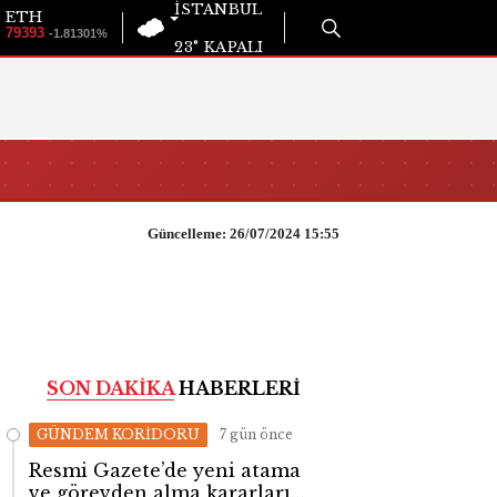
İSTANBUL
ETH
79393
-1.81301%
23°
KAPALI
Güncelleme: 26/07/2024 15:55
SON DAKİKA
HABERLERİ
GÜNDEM KORİDORU
7 gün önce
Resmi Gazete’de yeni atama
ve görevden alma kararları