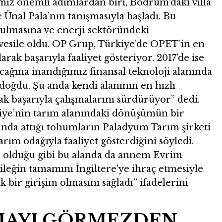
ımız önemli adımlardan biri, Bodrum’daki villa
e Ünal Pala’nın tanışmasıyla başladı. Bu
ulmasına ve enerji sektöründeki
esile oldu. OP Grup, Türkiye’de OPET’in en
rak başarıyla faaliyet gösteriyor. 2017’de ise
acağına inandığımız finansal teknoloji alanında
doğdu. Şu anda kendi alanının en hızlı
ak başarıyla çalışmalarını sürdürüyor” dedi.
kiye’nin tarım alanındaki dönüşümün bir
ında attığı tohumların Paladyum Tarım şirketi
rım odağıyla faaliyet gösterdiğini söyledi.
te olduğu gibi bu alanda da annem Evrim
i çileğin tamamını İngiltere’ye ihraç etmesiyle
bir girişim olmasını sağladı” ifadelerini
NMAYI GÖRMEZDEN