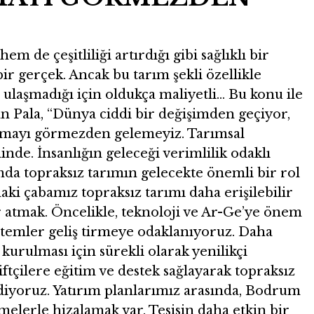
 de çeşitliliği artırdığı gibi sağlıklı bir
r gerçek. Ancak bu tarım şekli özellikle
ulaşmadığı için oldukça maliyetli… Bu konu ile
şan Pala, “Dünya ciddi bir değişimden geçiyor,
sınmayı görmezden gelemeyiz. Tarımsal
nde. İnsanlığın geleceği verimlilik odaklı
da topraksız tarımın gelecekte önemli bir rol
ki çabamız topraksız tarımı daha erişilebilir
ar atmak. Öncelikle, teknoloji ve Ar-Ge’ye önem
ntemler geliş tirmeye odaklanıyoruz. Daha
kurulması için sürekli olarak yenilikçi
iftçilere eğitim ve destek sağlayarak topraksız
diyoruz. Yatırım planlarımız arasında, Bodrum
şmelerle hizalamak var. Tesisin daha etkin bir