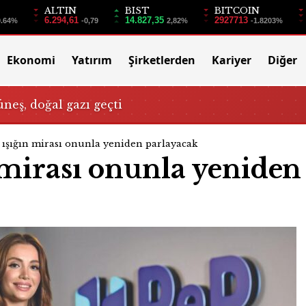
ALTIN
BIST
BITCOIN
6.294,61
14.827,35
2927713
0.64%
-0,79
2,82%
-1.8203%
Ekonomi
Yatırım
Şirketlerden
Kariyer
Diğer
üneş, doğal gazı geçti
i ışığın mirası onunla yeniden parlayacak
n mirası onunla yeniden