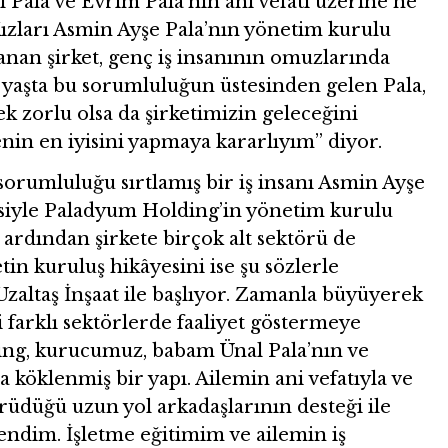
al Pala ve Evrim Pala’nın ani vefatı üzerine ne
ızları Asmin Ayşe Pala’nın yönetim kurulu
zanan şirket, genç iş insanının omuzlarında
yaşta bu sorumluluğun üstesinden gelen Pala,
 zorlu olsa da şirketimizin geleceğini
nin en iyisini yapmaya kararlıyım” diyor.
orumluluğu sırtlamış bir iş insanı Asmin Ayşe
siyle Paladyum Holding’in yönetim kurulu
 ardından şirkete birçok alt sektörü de
tin kuruluş hikâyesini ise şu sözlerle
 Uzaltaş İnşaat ile başlıyor. Zamanla büyüyerek
bi farklı sektörlerde faaliyet göstermeye
ing, kurucumuz, babam Ünal Pala’nın ve
köklenmiş bir yapı. Ailemin ani vefatıyla ve
yürüdüğü uzun yol arkadaşlarının desteği ile
endim. İşletme eğitimim ve ailemin iş