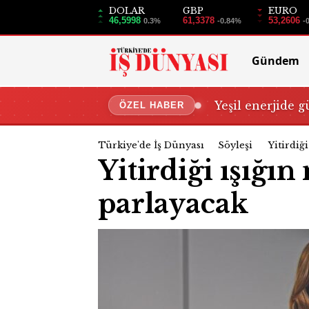
DOLAR
GBP
EURO
46,5998
61,3378
53,2606
0.3%
-0.84%
-
Gündem
Yeşil enerjide g
ÖZEL HABER
Türkiye'de İş Dünyası
Söyleşi
Yitirdiğ
Yitirdiği ışığı
parlayacak