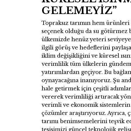
GELEMEYİZ”
Topraksız tarımın hem ürünleri hem
seçenek olduğu da su götürmez bi
ülkemizde henüz yeteri seviyeye 
ilgili görüş ve hedeflerini payla
iklim değişikliğini ve küresel ı
verimlilik tüm ülkelerin gündemi
yatırımlardan geçiyor. Bu bağlam
oynayacağına inanıyoruz. Şu anda
hale getirmek için çeşitli adıml
vererek verimliliği artıracak yö
verimli ve ekonomik sistemlerin 
çözümler araştırıyoruz. Ayrıca, ç
tarımı benimsemelerini teşvik e
tesisimizi güncel teknolojik geli