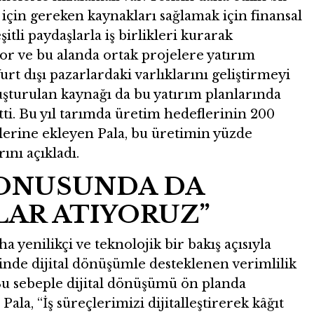
i için gereken kaynakları sağlamak için finansal
itli paydaşlarla iş birlikleri kurarak
yor ve bu alanda ortak projelere yatırım
urt dışı pazarlardaki varlıklarını geliştirmeyi
uşturulan kaynağı da bu yatırım planlarında
tti. Bu yıl tarımda üretim hedeflerinin 200
erine ekleyen Pala, bu üretimin yüzde
ını açıkladı.
KONUSUNDA DA
AR ATIYORUZ”
ha yenilikçi ve teknolojik bir bakış açısıyla
nde dijital dönüşümle desteklenen verimlilik
Bu sebeple dijital dönüşümü ön planda
ala, “İş süreçlerimizi dijitalleştirerek kâğıt