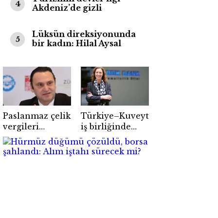
4
Akdeniz’de gizli
Lüksün direksiyonunda
5
bir kadın: Hilal Aysal
Paslanmaz çelik
Türkiye–Kuveyt
vergileri
iş birliğinde
mutfak
büyüme
sektörünü
hızlanıyor
zorluyor