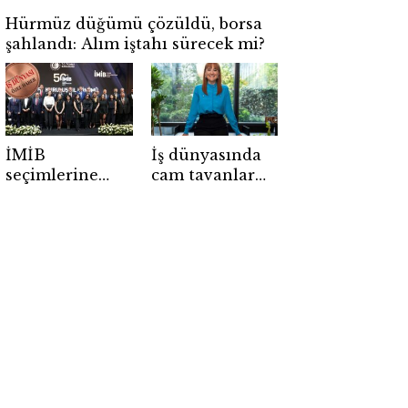
Hürmüz düğümü çözüldü, borsa
şahlandı: Alım iştahı sürecek mi?
İMİB
İş dünyasında
seçimlerine
cam tavanlar
Gençlik
kırılıyor
Konseyi damga
vurdu