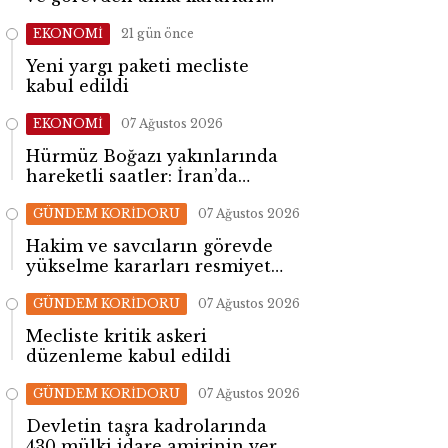
yayımlandı
EKONOMİ
21 gün önce
Yeni yargı paketi mecliste
kabul edildi
EKONOMİ
07 Ağustos 2026
Hürmüz Boğazı yakınlarında
hareketli saatler: İran’da
patlama sesleri yükseldi
GÜNDEM KORİDORU
07 Ağustos 2026
Hakim ve savcıların görevde
yükselme kararları resmiyet
kazandı
GÜNDEM KORİDORU
07 Ağustos 2026
Mecliste kritik askeri
düzenleme kabul edildi
GÜNDEM KORİDORU
07 Ağustos 2026
Devletin taşra kadrolarında
430 mülki idare amirinin yeri