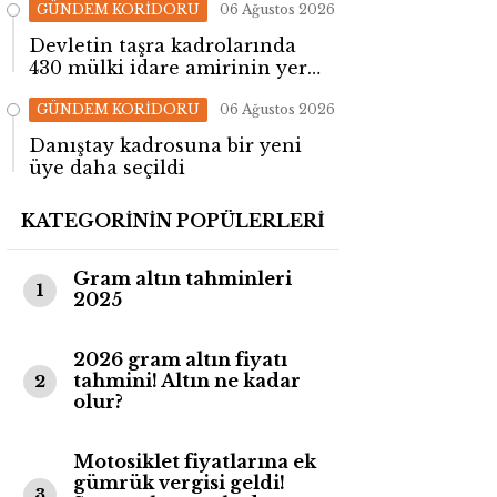
GÜNDEM KORİDORU
06 Ağustos 2026
Devletin taşra kadrolarında
430 mülki idare amirinin yeri
değişti!
GÜNDEM KORİDORU
06 Ağustos 2026
Danıştay kadrosuna bir yeni
üye daha seçildi
KATEGORİNİN POPÜLERLERİ
Gram altın tahminleri
1
2025
2026 gram altın fiyatı
tahmini! Altın ne kadar
2
olur?
Motosiklet fiyatlarına ek
gümrük vergisi geldi!
3