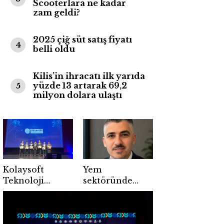
Scooterlara ne kadar
zam geldi?
2025 çiğ süt satış fiyatı
4
belli oldu
Kilis’in ihracatı ilk yarıda
yüzde 13 artarak 69,2
5
milyon dolara ulaştı
Kolaysoft
Yem
Teknoloji
sektöründe
Bilişim500’de
maliyetlere
beşinci kez
karşı verimli
birinci seçildi
kaynak hamlesi