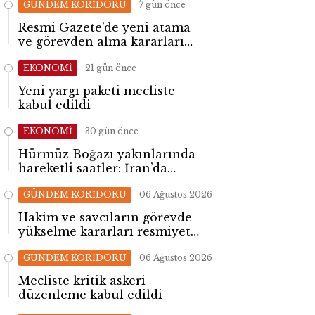
GÜNDEM KORİDORU
7 gün önce
Resmi Gazete’de yeni atama
ve görevden alma kararları
yayımlandı
EKONOMİ
21 gün önce
Yeni yargı paketi mecliste
kabul edildi
EKONOMİ
30 gün önce
Hürmüz Boğazı yakınlarında
hareketli saatler: İran’da
patlama sesleri yükseldi
GÜNDEM KORİDORU
06 Ağustos 2026
Hakim ve savcıların görevde
yükselme kararları resmiyet
kazandı
GÜNDEM KORİDORU
06 Ağustos 2026
Mecliste kritik askeri
düzenleme kabul edildi