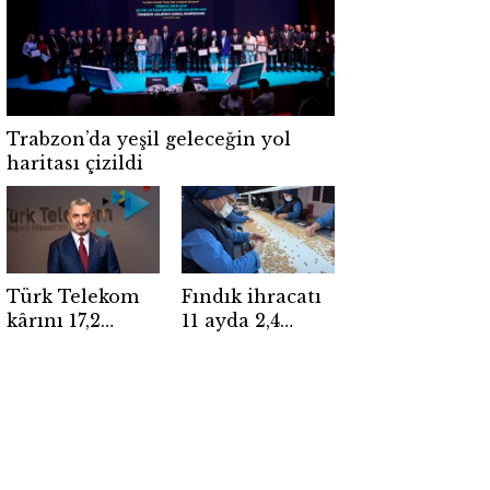
Trabzon’da yeşil geleceğin yol
haritası çizildi
Türk Telekom
Fındık ihracatı
kârını 17,2
11 ayda 2,4
milyar TL’ye
milyar dolar
çıkardı
gelir getirdi