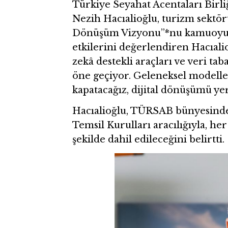
Türkiye Seyahat Acentaları Bir
Nezih Hacıalioğlu, turizm sektör
Dönüşüm Vizyonu”*nu kamuoyuyla 
etkilerini değerlendiren Hacıali
zekâ destekli araçları ve veri ta
öne geçiyor. Geleneksel modeller
kapatacağız, dijital dönüşümü yer
Hacıalioğlu, TÜRSAB bünyesinde 
Temsil Kurulları aracılığıyla, he
şekilde dahil edileceğini belirtti.