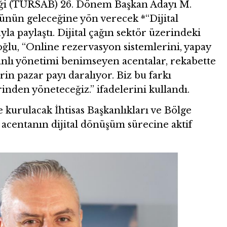
liği (TÜRSAB) 26. Dönem Başkan Adayı M.
ünün geleceğine yön verecek *“Dijital
paylaştı. Dijital çağın sektör üzerindeki
oğlu, “Online rezervasyon sistemlerini, yapay
banlı yönetimi benimseyen acentalar, rekabette
in pazar payı daralıyor. Biz bu farkı
inden yöneteceğiz.” ifadelerini kullandı.
kurulacak İhtisas Başkanlıkları ve Bölge
r acentanın dijital dönüşüm sürecine aktif