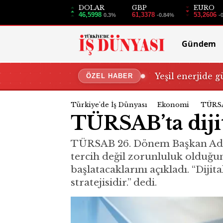
DOLAR
GBP
EURO
46,5998
61,3378
53,2606
0.3%
-0.84%
-
Gündem
Yeşil enerjide g
ÖZEL HABER
Türkiye'de İş Dünyası
Ekonomi
TÜRSA
TÜRSAB’ta diji
TÜRSAB 26. Dönem Başkan Adayı 
tercih değil zorunluluk olduğun
başlatacaklarını açıkladı. “Diji
stratejisidir.” dedi.