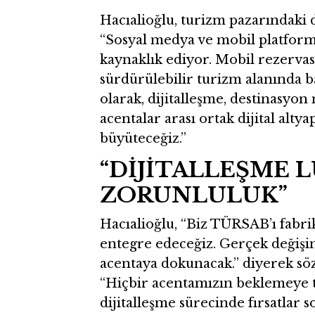
Hacıalioğlu, turizm pazarındaki d
“Sosyal medya ve mobil platform
kaynaklık ediyor. Mobil rezervasy
sürdürülebilir turizm alanında b
olarak, dijitalleşme, destinasyon
acentalar arası ortak dijital alt
büyüteceğiz.”
“DİJİTALLEŞME L
ZORUNLULUK”
Hacıalioğlu, “Biz TÜRSAB’ı fabri
entegre edeceğiz. Gerçek değişi
acentaya dokunacak.” diyerek söz
“Hiçbir acentamızın beklemeye
dijitalleşme sürecinde fırsatlar s