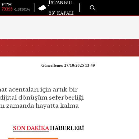
İSTANBUL
ETH
79393
-1.81301%
23°
KAPALI
Güncelleme: 27/10/2025 13:49
 acentaları için artık bir
dijital dönüşüm seferberliği
 aynı zamanda hayatta kalma
SON DAKİKA
HABERLERİ