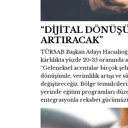
“DİJİTAL DÖNÜŞ
ARTIRACAK”
TÜRSAB Başkan Adayı Hacıalioğlu,
kârlılıkta yüzde 20-35 oranında av
“Geleneksel acentalar birçok şeh
dönüşümle, verimlilik artışı ve s
değiştireceğiz. Bölge temsilcileri
yerinde eğitim programları düzen
entegrasyonla rekabet gücümüzü a