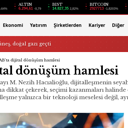
ALTIN
BIST
BITCOIN
6.294,61
14.827,35
2927713
0.64%
-0,79
2,82%
-1.8203%
Ekonomi
Yatırım
Şirketlerden
Kariyer
Diğer
üneş, doğal gazı geçti
B’ta dijital dönüşüm hamlesi
tal dönüşüm hamlesi
M. Nezih Hacıalioğlu, dijitalleşmenin seyahat
a dikkat çekerek, seçimi kazanmaları halinde 
talleşme yalnızca bir teknoloji meselesi değil,