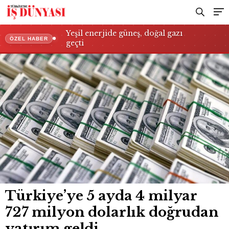
Yeşil enerjide güneş, doğal gazı
ÖZEL HABER
geçti
Türkiye’ye 5 ayda 4 milyar
727 milyon dolarlık doğrudan
yatırım geldi