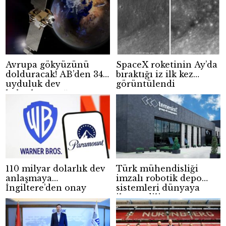
Avrupa gökyüzünü
SpaceX roketinin Ay’da
dolduracak! AB’den 348
bıraktığı iz ilk kez
uyduluk dev
görüntülendi
haberleşme ağı
110 milyar dolarlık dev
Türk mühendisliği
anlaşmaya
imzalı robotik depo
İngiltere’den onay
sistemleri dünyaya
ihraç ediliyor