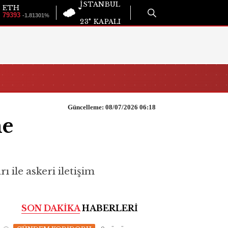
İSTANBUL
ETH
79393
-1.81301%
23°
KAPALI
Güncelleme: 08/07/2026 06:18
me
ile askeri iletişim
SON DAKİKA
HABERLERİ