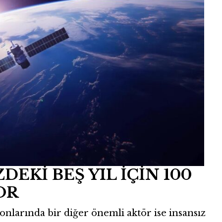
Kİ BEŞ YIL İÇİN 100
OR
onlarında bir diğer önemli aktör ise insansız