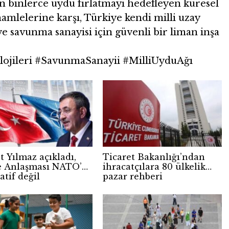
on binlerce uydu fırlatmayı hedefleyen küresel
amlelerine karşı, Türkiye kendi milli uzay
ve savunma sanayisi için güvenli bir liman inşa
jileri #SavunmaSanayii #MilliUyduAğı
 Yılmaz açıkladı,
Ticaret Bakanlığı’ndan
 Anlaşması NATO’ya
ihracatçılara 80 ülkelik
atif değil
pazar rehberi