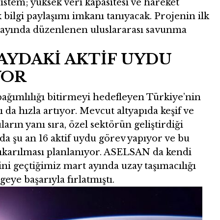
sistem; yüksek veri kapasitesi ve hareket
 bilgi paylaşımı imkanı tanıyacak. Projenin ilk
s ayında düzenlenen uluslararası savunma
AYDAKİ AKTİF UYDU
YOR
 bağımlılığı bitirmeyi hedefleyen Türkiye’nin
ı da hızla artıyor. Mevcut altyapıda keşif ve
arın yanı sıra, özel sektörün geliştirdiği
da şu an 16 aktif uydu görev yapıyor ve bu
çıkarılması planlanıyor. ASELSAN da kendi
sini geçtiğimiz mart ayında uzay taşımacılığı
eye başarıyla fırlatmıştı.