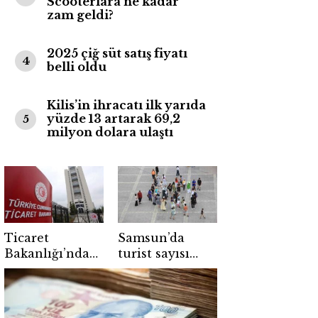
Scooterlara ne kadar
zam geldi?
2025 çiğ süt satış fiyatı
4
belli oldu
Kilis’in ihracatı ilk yarıda
yüzde 13 artarak 69,2
5
milyon dolara ulaştı
Ticaret
Samsun’da
Bakanlığı’ndan
turist sayısı
ihracatçılara 80
yüzde 13,68
ülkelik pazar
arttı
rehberi