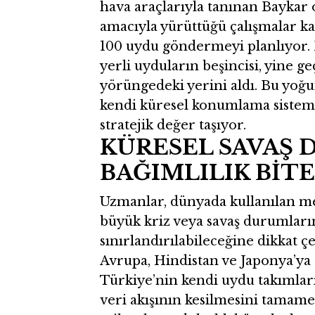
hava araçlarıyla tanınan Baykar 
amacıyla yürüttüğü çalışmalar k
100 uydu göndermeyi planlıyor. B
yerli uyduların beşincisi, yine g
yörüngedeki yerini aldı. Bu yoğu
kendi küresel konumlama sistemi
stratejik değer taşıyor.
KÜRESEL SAVAŞ
BAĞIMLILIK BİT
Uzmanlar, dünyada kullanılan me
büyük kriz veya savaş durumlarınd
sınırlandırılabileceğine dikkat 
Avrupa, Hindistan ve Japonya’ya
Türkiye’nin kendi uydu takımları
veri akışının kesilmesini tamam