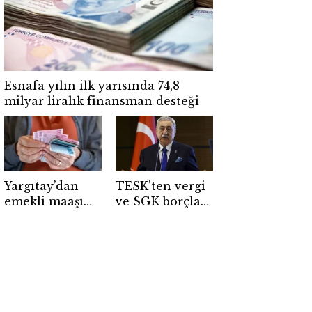
Esnafa yılın ilk yarısında 74,8
milyar liralık finansman desteği
Yargıtay’dan
TESK’ten vergi
emekli maaşı
ve SGK borçları
için emsal
için yeni
karar: SGK
yapılandırma
gecikirse faiz
çağrısı
hakkı doğabilir