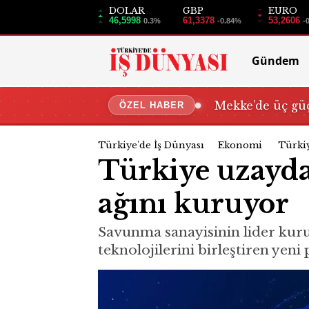
DOLAR
GBP
EURO
46,5998
61,3378
53,2606
0.3%
-0.84%
-
Gündem
Mekke’de üç güç
ÖZEL HABER
Türkiye'de İş Dünyası
Ekonomi
Türkiy
Türkiye uzayda
ağını kuruyor
Savunma sanayisinin lider kuru
teknolojilerini birleştiren yen