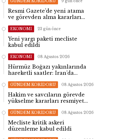
GÜNDEM KORİDORU
9 gün önce
Resmi Gazete’de yeni atama
ve görevden alma kararları
yayımlandı
EKONOMİ
23 gün önce
Yeni yargı paketi mecliste
kabul edildi
EKONOMİ
08 Ağustos 2026
Hürmüz Boğazı yakınlarında
hareketli saatler: İran’da
patlama sesleri yükseldi
GÜNDEM KORİDORU
08 Ağustos 2026
Hakim ve savcıların görevde
yükselme kararları resmiyet
kazandı
GÜNDEM KORİDORU
08 Ağustos 2026
Mecliste kritik askeri
düzenleme kabul edildi