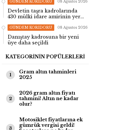
GÜNDEM KORİDORU
08 Ağustos 2026
Devletin taşra kadrolarında
430 mülki idare amirinin yeri
değişti!
GÜNDEM KORİDORU
08 Ağustos 2026
Danıştay kadrosuna bir yeni
üye daha seçildi
KATEGORİNİN POPÜLERLERİ
Gram altın tahminleri
1
2025
2026 gram altın fiyatı
tahmini! Altın ne kadar
2
olur?
Motosiklet fiyatlarına ek
gümrük vergisi geldi!
3