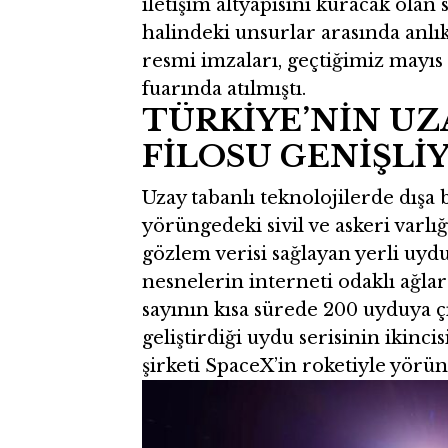
iletişim altyapısını kuracak olan 
halindeki unsurlar arasında anlık
resmi imzaları, geçtiğimiz mayı
fuarında atılmıştı.
TÜRKİYE’NİN UZ
FİLOSU GENİŞLİ
Uzay tabanlı teknolojilerde dışa
yörüngedeki sivil ve askeri varlığ
gözlem verisi sağlayan yerli uydul
nesnelerin interneti odaklı ağlar
sayının kısa sürede 200 uyduya 
geliştirdiği uydu serisinin ikinci
şirketi SpaceX’in roketiyle yörüng