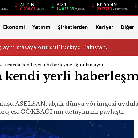
ALTIN
BIST
BITCOIN
6.294,61
14.827,35
2927713
0.64%
-0,79
2,82%
-1.8203%
Ekonomi
Yatırım
Şirketlerden
Kariyer
Diğer
 aynı masaya oturdu! Türkiye, Pakistan…
e uzayda kendi yerli haberleşme ağını kuruyor
 kendi yerli haberleş
luşu ASELSAN, alçak dünya yörüngesi uyduları 
i projesi GÖKBAĞI'nın detaylarını paylaştı.