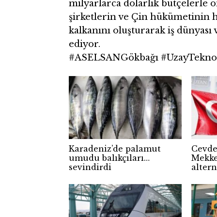
milyarlarca dolarlık bütçelerle 
şirketlerin ve Çin hükümetinin h
kalkanını oluşturarak iş dünyası 
ediyor.
#ASELSANGökbağı #UzayTeknolo
Karadeniz’de palamut
Cevdet
umudu balıkçıları
Mekke
sevindirdi
altern