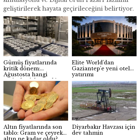
simülasyonu ve Dijital Ürün Pazarı Yazılımı
geliştirilerek hayata geçirileceğini belirtiyor.
Gümüş fiyatlarında
Elite World’dan
kritik dönem:
Gaziantep’e yeni otel
Ağustosta hangi
yatırımı
seviyeler izlenecek?
Altın fiyatlarında son
Diyarbakır Havzası için
tablo: Gram ve çeyrek
dev tahmin
altın ne kadar oldu?