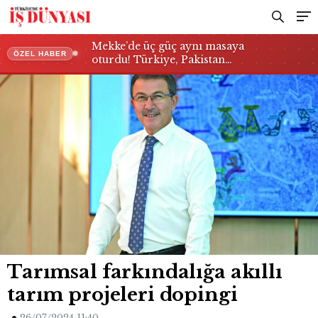
Mekke’de üç güç aynı masaya
ÖZEL HABER
oturdu! Türkiye, Pakistan…
Tarımsal farkındalığa akıllı
tarım projeleri dopingi
26/07/2024 11:40