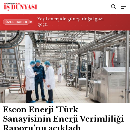
Yeşil enerjide güneş, doğal gazı
ÖZEL HABER
geçti
Escon Enerji ‘Türk
Sanayisinin Enerji Verimliliği
Raporu’nu açıkladı