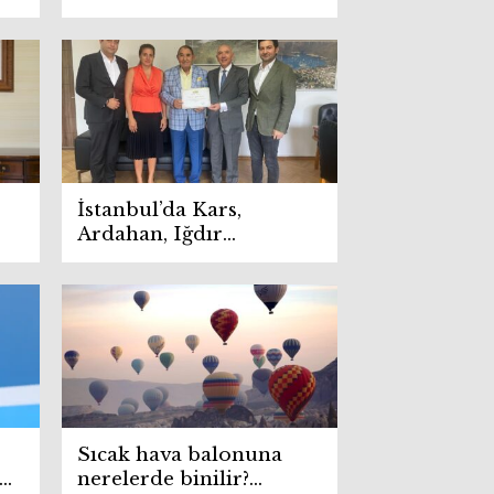
yükseldi
İstanbul’da Kars,
Ardahan, Iğdır
buluşması
Sıcak hava balonuna
rım
nerelerde binilir?