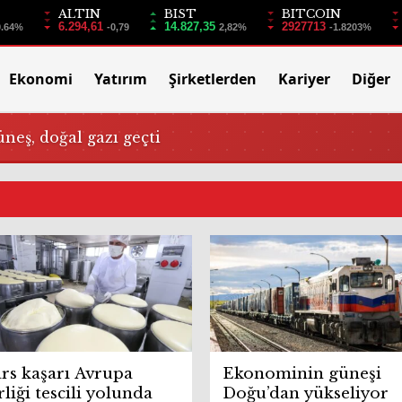
ALTIN
BIST
BITCOIN
6.294,61
14.827,35
2927713
0.64%
-0,79
2,82%
-1.8203%
Ekonomi
Yatırım
Şirketlerden
Kariyer
Diğer
üneş, doğal gazı geçti
rs kaşarı Avrupa
Ekonominin güneşi
rliği tescili yolunda
Doğu’dan yükseliyor