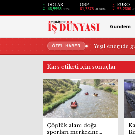
DOLAR
GBP
EURO
46,5998
61,3378
53,2606
0.3%
-0.84%
-
Gündem
Yeşil enerjide g
ÖZEL HABER
Kars etiketi için sonuçlar
Çöplük alanı doğa
Ka
sporları merkezine
Bi