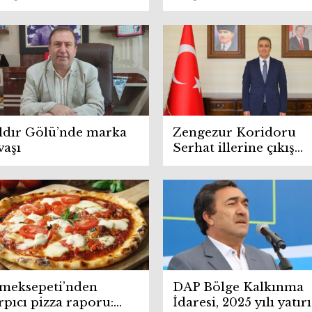
ldır Gölü’nde marka
Zengezur Koridoru
vaşı
Serhat illerine çıkış
kapısı açıyor
meksepeti’nden
DAP Bölge Kalkınma
rpıcı pizza raporu:
İdaresi, 2025 yılı yatı