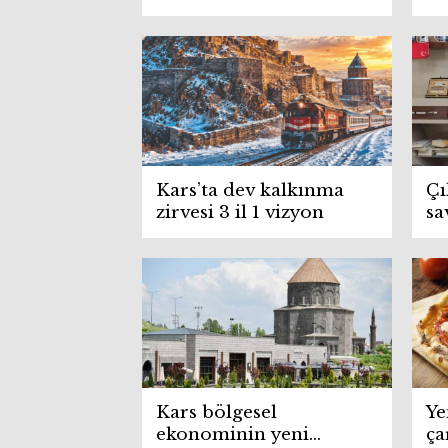
dönüştürüldü
Kars’ta dev kalkınma
Çı
zirvesi 3 il 1 vizyon
sa
Kars bölgesel
Ye
ekonominin yeni
ça