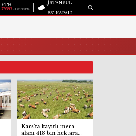
İSTANBUL
ETH
79393
-1.81301%
23°
KAPALI
Kars’ta kayıtlı mera
alanı 418 bin hektara