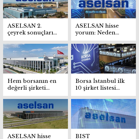
ASELSAN 2.
ASELSAN hisse
çeyrek sonuçları
yorum: Neden
belli oldu: 2025
yükseliyor?
hisse hedef
fiyatları açıklandı
Hem borsanın en
Borsa İstanbul ilk
değerli şirketi
10 şirket listesi
hem de savunma
değişti! Aselsan,
teknolojisinin!
Garanti BBVA’yı
ASELSAN
geride bıraktı
yatırımcıların
dikkatini çekiyor
ASELSAN hisse
BIST