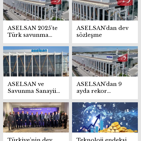
ASELSAN 2025’te
ASELSAN’dan dev
Türk savunma
sözleşme
sanayisinde rekor
piyasa değerine
ulaştı
ASELSAN ve
ASELSAN’dan 9
Savunma Sanayii
ayda rekor
Başkanlığı’ndan
performans:
yeni sözleşme
Siparişler 17,9
milyar dolara
ulaştı
Türkiye’nin dev
Teknoloji endeksi