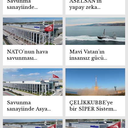
Savunma
ASELSAN’ın
sanayiinde
yapay zeka
Anadolu ihtilali
hamlesi: 39
milyon dolarlık
dev verimlilik
artışı
NATO’nun hava
Mavi Vatan’ın
savunması
insansız gücü
ASELSAN’a
küresel pazara
emanet!
açılıyor
Savunma
ÇELİKKUBBE’ye
sanayiinde Asya
bir SİPER Sistemi
seferi: 171 milyon
daha eklendi
dolarlık dev imza