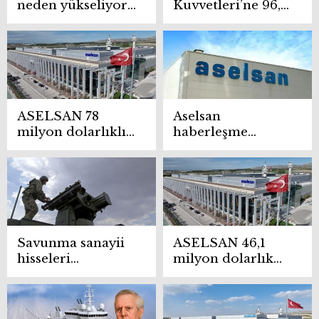
neden yükseliyor?
Kuvvetleri’ne 96,8
Mart 2025 Aselsan
milyon avroluk
haberleri
anlaşma
ASELSAN 78
Aselsan
milyon dolarlıklık
haberleşme
sözleşmeye imza
sistemlerine
attı
yönelik ilk
siparişini aldığını
açıkladı
Savunma sanayii
ASELSAN 46,1
hisseleri
milyon dolarlık
yatırımcısını
ihracat
sevindirdi! Altınay
sözleşmeleri
yüzde 133,5
imzaladı