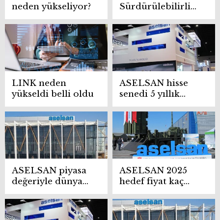
neden yükseliyor?
Sürdürülebilirlik
25 Endeksi
şirketlerine
Aselsan zirveden
giriş yaptı
LINK neden
ASELSAN hisse
yükseldi belli oldu
senedi 5 yıllık
getirisi ve geçmiş
veriler
ASELSAN piyasa
ASELSAN 2025
değeriyle dünyada
hedef fiyat kaç
18. sırada
TL?