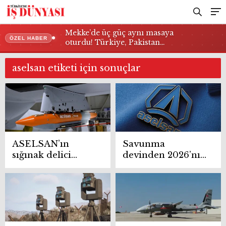
Mekke’de üç güç aynı masaya
ÖZEL HABER
oturdu! Türkiye, Pakistan…
aselsan etiketi için sonuçlar
ASELSAN’ın
Savunma
sığınak delici
devinden 2026’nın
TOLUN P
ilk yarıyılında
mühimmatı
tarihi büyüme ve
testten tam
yatırım hamlesi
isabetle geçti