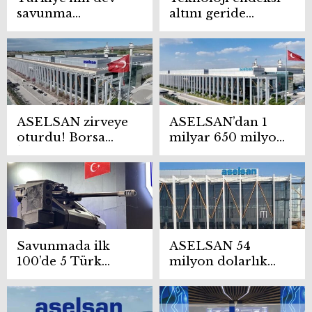
savunma
altını geride
şirketlerinden
bıraktı
Kanada çıkarması
ASELSAN zirveye
ASELSAN’dan 1
oturdu! Borsa
milyar 650 milyon
İstanbul’da 1
avroluk dev
trilyon lirayı aşan
anlaşma
ilk şirket
Savunmada ilk
ASELSAN 54
100’de 5 Türk
milyon dolarlık
şirketi
ihracat sözleşmesi
imzaladı