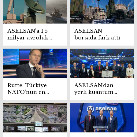
yazıyor
ASELSAN’a 1,5
ASELSAN
milyar avroluk
borsada fark attı
yeni hava
savunma
sözleşmesi
Rutte: Türkiye
ASELSAN’dan
NATO’nun en
yerli kuantum
güçlü
işlemci hamlesi
ordularından
birine sahip