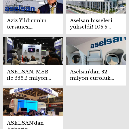
kazandırdı
Aziz Yıldırım’ın
Aselsan hisseleri
tersanesi,
yükseldi! 105,5
ASELSAN ile 210
milyon dolarlık
milyon avroluk
anlaşma yapıldı
anlaşmaya vardı
ASELSAN, MSB
Aselsan’dan 82
ile 556,5 milyon
milyon euroluk
Dolarlık sözleşme
sözleşme
imzaladı.
ASELSAN’dan