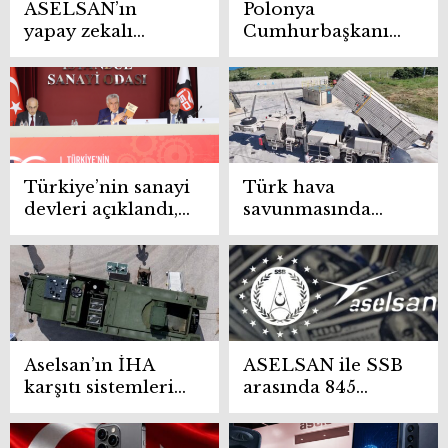
ASELSAN’ın
Polonya
yapay zekalı
Cumhurbaşkanı
güvenlik
Nawrocki
sistemleri sahada
ASELSAN
etkinliği artırıyor
tesislerini ziyaret
etti
Türkiye’nin sanayi
Türk hava
devleri açıklandı,
savunmasında
TÜPRAŞ zirveyi
önemli adım
bırakmadı
Aselsan’ın İHA
ASELSAN ile SSB
karşıtı sistemleri
arasında 845
hedefleri başarıyla
milyon dolarlık
imha etti
dev anlaşma