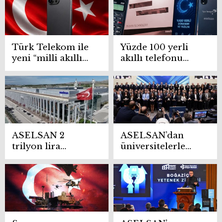
Türk Telekom ile
Yüzde 100 yerli
yeni “milli akıllı
akıllı telefonu
telefon” müjdesi
kimler üretecek?
ASELSAN 2
ASELSAN’dan
trilyon lira
üniversitelerle
barajını aşan ilk
dev hamle:
şirket oldu
ASELABS ile
geleceğin
teknolojileri
şekilleniyor