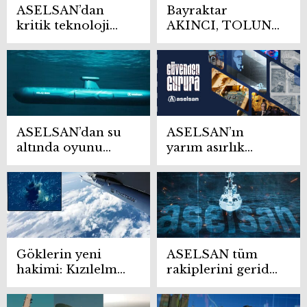
ASELSAN’dan
Bayraktar
kritik teknoloji
AKINCI, TOLUN-
hamlesi Türkiye
P mühimmatıyla
sayılı ülkeler
hedefi tam
arasına girdi
isabetle vurdu
ASELSAN’dan su
ASELSAN’ın
altında oyunu
yarım asırlık
değiştirecek
teknoloji
otonom sistemler
yolculuğu belgesel
oldu
Göklerin yeni
ASELSAN tüm
hakimi: Kızılelma
rakiplerini geride
süpersonik
bıraktı
gücüyle tarih