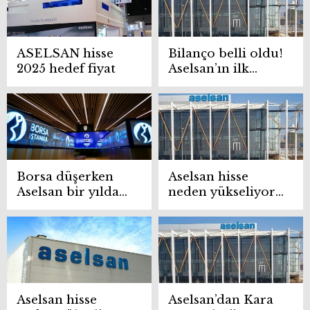
ASELSAN hisse
Bilanço belli oldu!
2025 hedef fiyat
Aselsan’ın ilk
çeyrek kârı 2,1
milyar TL
Borsa düşerken
Aselsan hisse
Aselsan bir yılda
neden yükseliyor?
yüzde 125 yükseldi
158 milyon
dolarlık yeni
ihracat sözleşmesi
imzalandı
Aselsan hisse
Aselsan’dan Kara