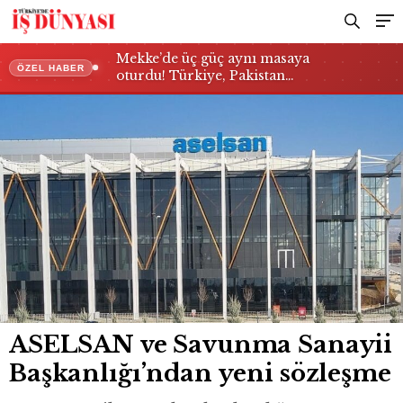
Mekke’de üç güç aynı masaya
ÖZEL HABER
oturdu! Türkiye, Pakistan…
ASELSAN ve Savunma Sanayii
Başkanlığı’ndan yeni sözleşme