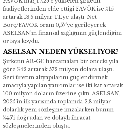
FAVÖK marjı %25’e yükselen şirketin
faaliyetlerinden elde ettiği FAVÖK ise %15
artarak 13,5 milyar TL’ye ulaştı. Net
Borç/FAVÖK oranı 0,57’ye gerileyerek
ASELSAN’ın finansal sağlığının güçlendiğini
ortaya koydu.
ASELSAN NEDEN YÜKSELİYOR?
Şirketin AR-GE harcamaları bir önceki yıla
göre %42 artarak 572 milyon dolara ulaştı.
Seri üretim altyapılarını güçlendirmek
amacıyla yapılan yatırımlar ise iki kat artarak
100 milyon doların üzerine çıktı. ASELSAN,
2025’in ilk yarısında toplamda 2,8 milyar
dolarlık yeni sözleşme imzalarken bunun
%45’i doğrudan ve dolaylı ihracat
sözleşmelerinden oluştu.