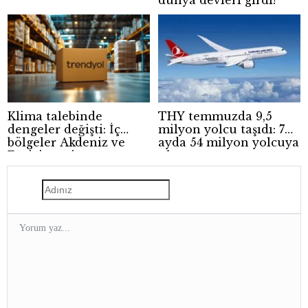
dünya devleri girdi!
Klima talebinde
THY temmuzda 9,5
dengeler değişti: İç
milyon yolcu taşıdı: 7
bölgeler Akdeniz ve
ayda 54 milyon yolcuya
Ege’yi geçti
ulaştı