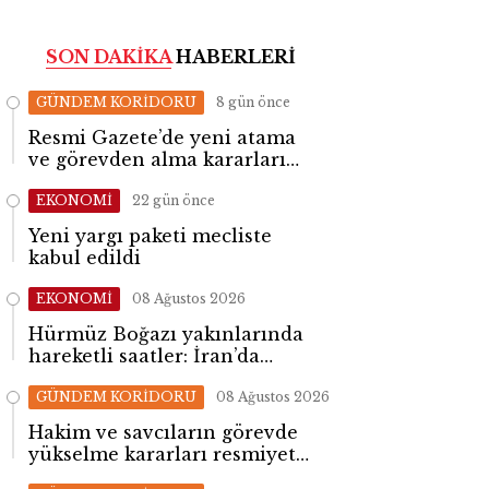
SON DAKİKA
HABERLERİ
GÜNDEM KORİDORU
8 gün önce
Resmi Gazete’de yeni atama
ve görevden alma kararları
yayımlandı
EKONOMİ
22 gün önce
Yeni yargı paketi mecliste
kabul edildi
EKONOMİ
08 Ağustos 2026
Hürmüz Boğazı yakınlarında
hareketli saatler: İran’da
patlama sesleri yükseldi
GÜNDEM KORİDORU
08 Ağustos 2026
Hakim ve savcıların görevde
yükselme kararları resmiyet
kazandı