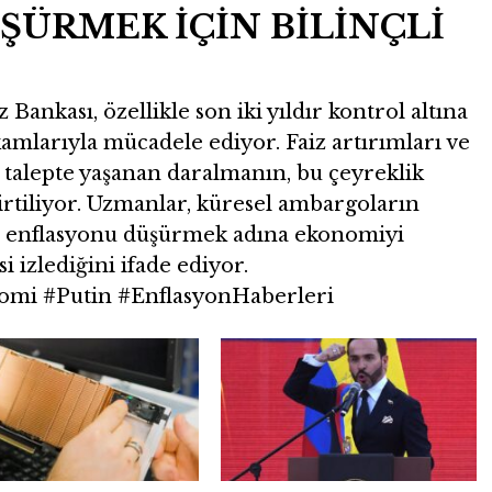
ÜRMEK İÇİN BİLİNÇLİ
nkası, özellikle son iki yıldır kontrol altına
mlarıyla mücadele ediyor. Faiz artırımları ve
iç talepte yaşanan daralmanın, bu çeyreklik
rtiliyor. Uzmanlar, küresel ambargoların
, enflasyonu düşürmek adına ekonomiyi
si izlediğini ifade ediyor.
mi #Putin #EnflasyonHaberleri