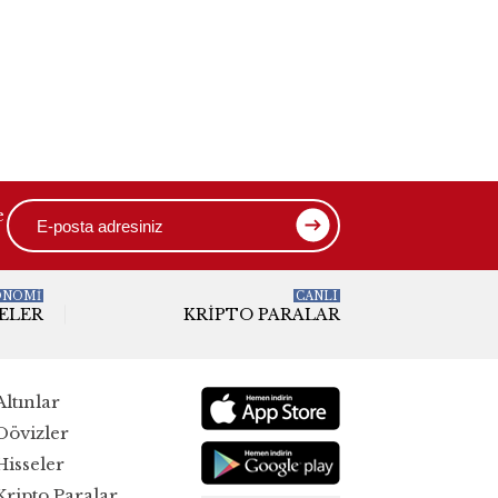
e
ONOMİ
CANLI
ELER
KRIPTO PARALAR
Altınlar
Dövizler
Hisseler
Kripto Paralar