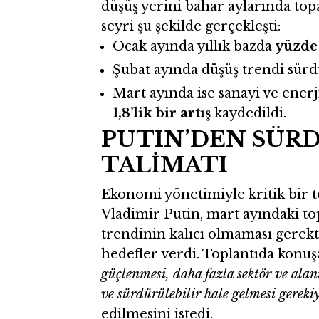
düşüş yerini bahar aylarında top
seyri şu şekilde gerçekleşti:
Ocak ayında yıllık bazda
yüzde 
Şubat ayında düşüş trendi sür
Mart ayında ise sanayi ve ener
1,8’lik bir artış
kaydedildi.
PUTIN’DEN SÜR
TALİMATI
Ekonomi yönetimiyle kritik bir t
Vladimir Putin, mart ayındaki t
trendinin kalıcı olmaması gerekt
hedefler verdi. Toplantıda konuş
güçlenmesi, daha fazla sektör ve al
ve sürdürülebilir hale gelmesi gereki
edilmesini istedi.