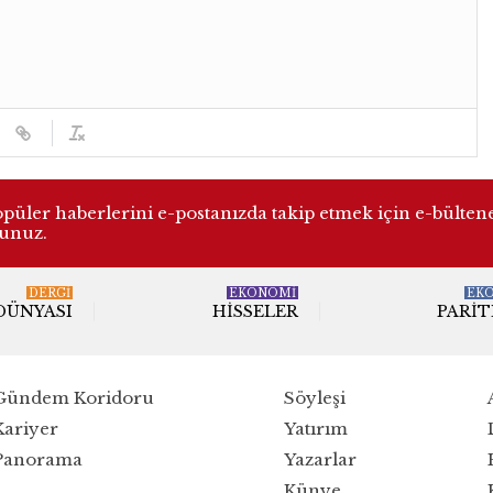
üler haberlerini e-postanızda takip etmek için e-bülten
lunuz.
DERGI
EKONOMİ
EK
 DÜNYASI
HISSELER
PARIT
Gündem Koridoru
Söyleşi
Kariyer
Yatırım
Panorama
Yazarlar
Künye