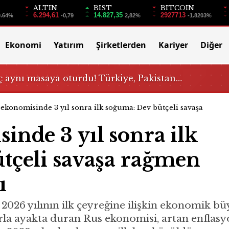
ALTIN
BIST
BITCOIN
6.294,61
14.827,35
2927713
0.64%
-0,79
2,82%
-1.8203%
Ekonomi
Yatırım
Şirketlerden
Kariyer
Diğer
 aynı masaya oturdu! Türkiye, Pakistan…
ekonomisinde 3 yıl sonra ilk soğuma: Dev bütçeli savaşa
nde 3 yıl sonra ilk
tçeli savaşa rağmen
ı
, 2026 yılının ilk çeyreğine ilişkin ekonomik bü
la ayakta duran Rus ekonomisi, artan enflasy