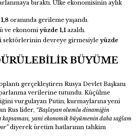
arlanmaya bıraktı. Ülke ekonomisinin aylık
1,8
oranında gerileme yaşandı.
dü ve ekonomi
yüzde 1,1
azaldı.
ji sektörlerinin devreye girmesiyle
yüzde
DÜRÜLEBİLİR BÜYÜME
oplantı gerçekleştiren Rusya Devlet Başkanı
oparlanma verilerine tutundu. Küçülme
iğini vurgulayan Putin, kurmaylarına yeni
an Rus lider,
“Başlayan olumlu dinamiğin
anı kapsaması, yani ekonomik büyümenin daha sağlam
yor”
diyerek üretim hatlarının tahkim