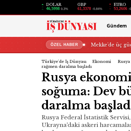
DOLAR
GBP
EURO
46,5998
61,3378
53,2606
0.3%
-0.84%
-
Gündem
Mekke’de üç güç
ÖZEL HABER
Türkiye'de İş Dünyası
Ekonomi
Rusya 
rağmen daralma başladı
Rusya ekonomisi
soğuma: Dev bü
daralma başlad
Rusya Federal İstatistik Servisi
Ukrayna'daki askeri harcamalar