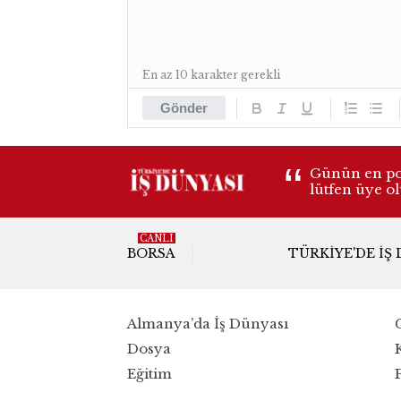
En az 10 karakter gerekli
Gönder
Günün en pop
lütfen üye o
CANLI
BORSA
TÜRKIYE'DE İŞ
Almanya’da İş Dünyası
Dosya
Eğitim