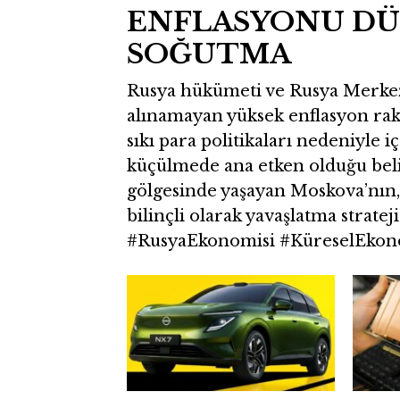
ENFLASYONU DÜŞ
SOĞUTMA
Rusya hükümeti ve Rusya Merkez Ba
alınamayan yüksek enflasyon raka
sıkı para politikaları nedeniyle 
küçülmede ana etken olduğu beli
gölgesinde yaşayan Moskova’nın
bilinçli olarak yavaşlatma strateji
#RusyaEkonomisi #KüreselEkono