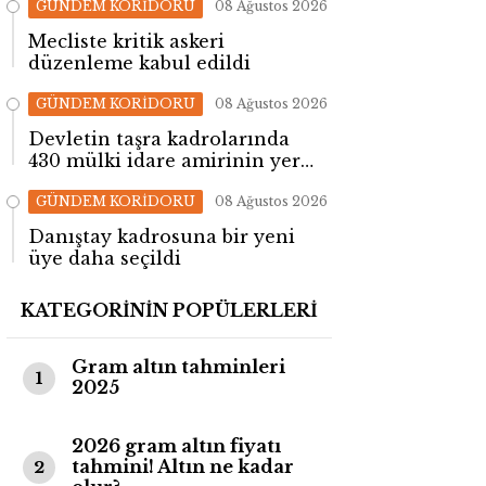
GÜNDEM KORİDORU
08 Ağustos 2026
Mecliste kritik askeri
düzenleme kabul edildi
GÜNDEM KORİDORU
08 Ağustos 2026
Devletin taşra kadrolarında
430 mülki idare amirinin yeri
değişti!
GÜNDEM KORİDORU
08 Ağustos 2026
Danıştay kadrosuna bir yeni
üye daha seçildi
KATEGORİNİN POPÜLERLERİ
Gram altın tahminleri
1
2025
2026 gram altın fiyatı
tahmini! Altın ne kadar
2