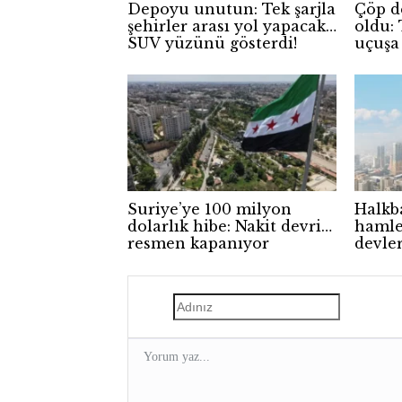
Depoyu unutun: Tek şarjla
Çöp d
şehirler arası yol yapacak
oldu: 
SUV yüzünü gösterdi!
uçuşa
Suriye’ye 100 milyon
Halkb
dolarlık hibe: Nakit devri
hamle
resmen kapanıyor
devler