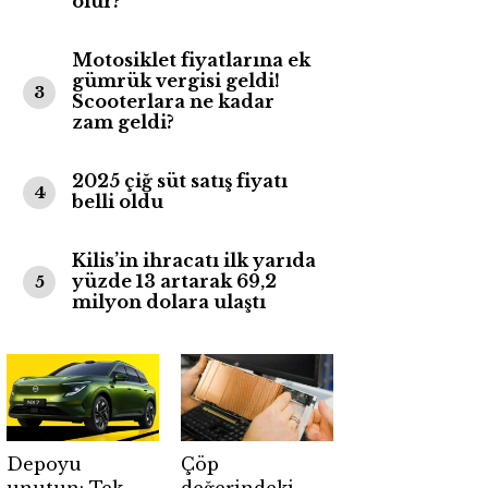
olur?
Motosiklet fiyatlarına ek
gümrük vergisi geldi!
3
Scooterlara ne kadar
zam geldi?
2025 çiğ süt satış fiyatı
4
belli oldu
Kilis’in ihracatı ilk yarıda
yüzde 13 artarak 69,2
5
milyon dolara ulaştı
Depoyu
Çöp