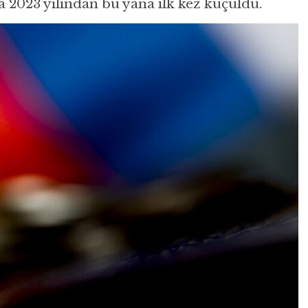
 2023 yılından bu yana ilk kez küçüldü.