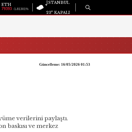
İSTANBUL
ETH
79393
-1.81301%
23°
KAPALI
Güncelleme: 16/05/2026 01:53
yüme verilerini paylaştı.
on baskısı ve merkez