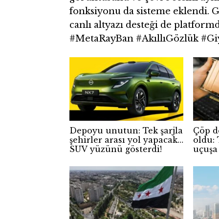
fonksiyonu da sisteme eklendi. Ge
canlı altyazı desteği de platformd
#MetaRayBan #AkıllıGözlük #Giyi
Depoyu unutun: Tek şarjla
Çöp d
şehirler arası yol yapacak
oldu: 
SUV yüzünü gösterdi!
uçuşa