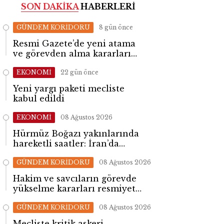
SON DAKİKA
HABERLERİ
GÜNDEM KORİDORU
8 gün önce
Resmi Gazete’de yeni atama
ve görevden alma kararları
yayımlandı
EKONOMİ
22 gün önce
Yeni yargı paketi mecliste
kabul edildi
EKONOMİ
08 Ağustos 2026
Hürmüz Boğazı yakınlarında
hareketli saatler: İran’da
patlama sesleri yükseldi
GÜNDEM KORİDORU
08 Ağustos 2026
Hakim ve savcıların görevde
yükselme kararları resmiyet
kazandı
GÜNDEM KORİDORU
08 Ağustos 2026
Mecliste kritik askeri