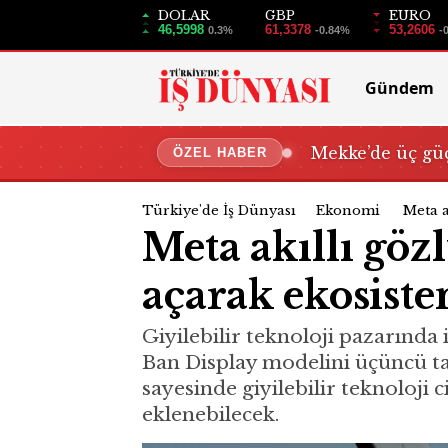
DOLAR
GBP
EURO
46,5998
61,3378
53,2606
0.3%
-0.84%
-
Gündem
Mekke’de üç güç
ÖZEL HABER
Türkiye'de İş Dünyası
Ekonomi
Meta a
Meta akıllı göz
açarak ekosist
Giyilebilir teknoloji pazarında 
Ban Display modelini üçüncü tar
sayesinde giyilebilir teknoloji
eklenebilecek.