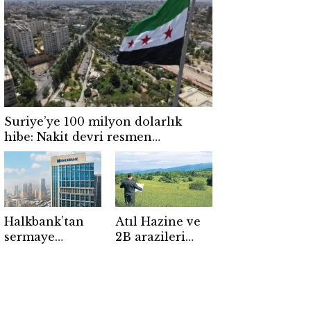
arası yol
Tek yazılımla
yapacak SUV
fiyatı uçuşa
yüzünü
geçti
gösterdi!
Suriye’ye 100 milyon dolarlık
hibe: Nakit devri resmen
kapanıyor
Halkbank’tan
Atıl Hazine ve
sermaye
2B arazileri
hamlesi:
üretime açıldı!
Devreye dünya
devleri girdi!