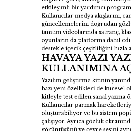
etkileşimli bir yardımcı program 
Kullanıcılar medya akışlarını, ca
güncellemelerini doğrudan gözlü
tanıtım videolarında satranç, kla
oyunların da platforma dahil edil
destekle içerik çeşitliliğini hızla
HAVAYA YAZI YA
KULLANIMINA AÇ
Yazılım geliştirme kitinin yanınd
bazı yeni özellikleri de küresel o
kitleyle test edilen sanal yazma öz
Kullanıcılar parmak hareketleriy
oluşturabiliyor ve bu sistem po
çalışıyor. Ayrıca gözlük ekranınd
görüntüsünü ve çevre sesini aynı