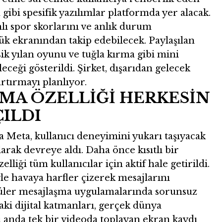
gibi spesifik yazılımlar platformda yer alacak.
nlı spor skorlarını ve anlık durum
k ekranından takip edebilecek. Paylaşılan
sik yılan oyunu ve tuğla kırma gibi mini
eceği gösterildi. Şirket, dışarıdan gelecek
 artırmayı planlıyor.
ZMA ÖZELLİĞİ HERKESİN
ILDI
a Meta, kullanıcı deneyimini yukarı taşıyacak
larak devreye aldı. Daha önce kısıtlı bir
elliği tüm kullanıcılar için aktif hale getirildi.
le havaya harfler çizerek mesajlarını
püler mesajlaşma uygulamalarında sorunsuz
aki dijital katmanları, gerçek dünya
 anda tek bir videoda toplayan ekran kaydı