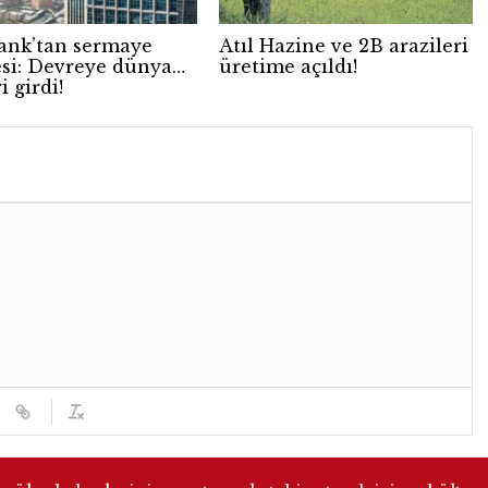
ank’tan sermaye
Atıl Hazine ve 2B arazileri
si: Devreye dünya
üretime açıldı!
i girdi!