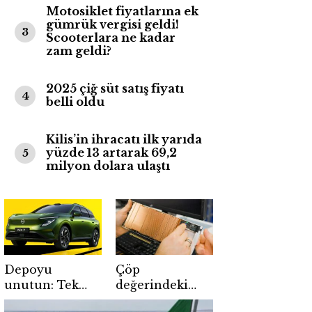
Motosiklet fiyatlarına ek
gümrük vergisi geldi!
3
Scooterlara ne kadar
zam geldi?
2025 çiğ süt satış fiyatı
4
belli oldu
Kilis’in ihracatı ilk yarıda
yüzde 13 artarak 69,2
5
milyon dolara ulaştı
Depoyu
Çöp
unutun: Tek
değerindeki
şarjla şehirler
kart altın oldu: