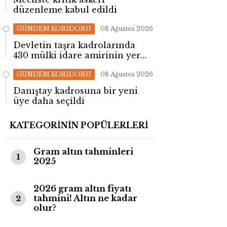
düzenleme kabul edildi
GÜNDEM KORİDORU
08 Ağustos 2026
Devletin taşra kadrolarında
430 mülki idare amirinin yeri
değişti!
GÜNDEM KORİDORU
08 Ağustos 2026
Danıştay kadrosuna bir yeni
üye daha seçildi
KATEGORİNİN POPÜLERLERİ
Gram altın tahminleri
1
2025
2026 gram altın fiyatı
tahmini! Altın ne kadar
2
olur?