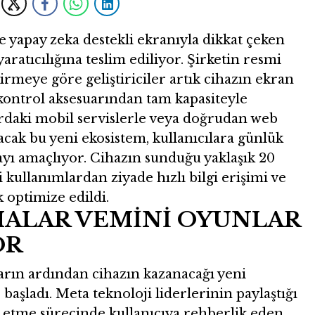
e yapay zeka destekli ekranıyla dikkat çeken
yaratıcılığına teslim ediliyor. Şirketin resmi
irmeye göre geliştiriciler artık cihazın ekran
kontrol aksesuarından tam kapasiteyle
lardaki mobil servislerle veya doğrudan web
şacak bu yeni ekosistem, kullanıcılara günlük
mayı amaçlıyor. Cihazın sunduğu yaklaşık 20
i kullanımlardan ziyade hızlı bilgi erişimi ve
k optimize edildi.
ALAR VEMİNİ OYUNLAR
OR
ların ardından cihazın kazanacağı yeni
aşladı. Meta teknoloji liderlerinin paylaştığı
o etme sürecinde kullanıcıya rehberlik eden