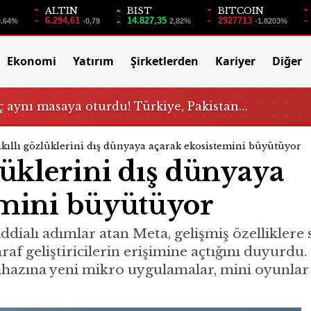
ALTIN
BIST
BITCOIN
6.294,61
14.827,35
2927713
0.64%
-0,79
2,82%
-1.8203%
Ekonomi
Yatırım
Şirketlerden
Kariyer
Diğer
 aynı masaya oturdu! Türkiye, Pakistan…
kıllı gözlüklerini dış dünyaya açarak ekosistemini büyütüyor
lüklerini dış dünyaya
emini büyütüyor
iddialı adımlar atan Meta, gelişmiş özelliklere
af geliştiricilerin erişimine açtığını duyurdu
 cihazına yeni mikro uygulamalar, mini oyunlar 