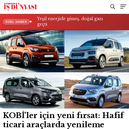
Yeşil enerjide güneş, doğal gazı
ÖZEL HABER
geçti
KOBİ’ler için yeni fırsat: Hafif
ticari araçlarda yenileme