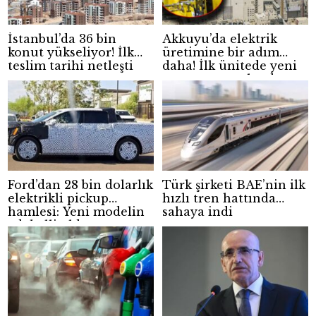
İstanbul’da 36 bin
Akkuyu’da elektrik
konut yükseliyor! İlk
üretimine bir adım
teslim tarihi netleşti
daha! İlk ünitede yeni
aşama tamamlandı
Ford’dan 28 bin dolarlık
Türk şirketi BAE’nin ilk
elektrikli pickup
hızlı tren hattında
hamlesi: Yeni modelin
sahaya indi
adı belli oldu