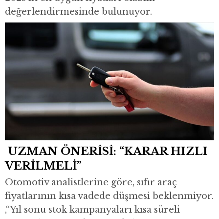
değerlendirmesinde bulunuyor.
UZMAN ÖNERİSİ: “KARAR HIZLI
VERİLMELİ”
Otomotiv analistlerine göre, sıfır araç
fiyatlarının kısa vadede düşmesi beklenmiyor.
,“Yıl sonu stok kampanyaları kısa süreli