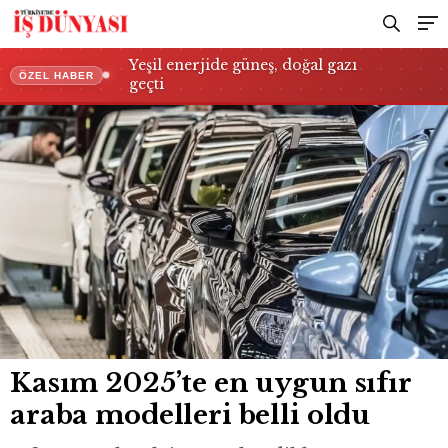
Yeşil enerjide güneş, doğal gazı
ÖZEL HABER
geçti
Kasım 2025’te en uygun sıfır
araba modelleri belli oldu