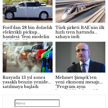
Ford’dan 28 bin dolarlık
Türk şirketi BAE’nin ilk
elektrikli pickup
hızlı tren hattında
hamlesi: Yeni modelin
sahaya indi
adı belli oldu
Rusyada 13 yıl sonra
Mehmet Şimşek’ten
yasaklı benzin yeniden
yeni ekonomi mesajı:
satılmaya başladı
“Program aynı
kararlılıkla sürecek”