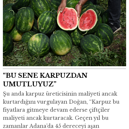
“BU SENE KARPUZDAN
UMUTLUYUZ”
Şu anda karpuz üreticisinin maliyeti ancak
kurtardığını vurgulayan Doğan, “Karpuz bu
fiyatlara gitmeye devam ederse çiftçiler
maliyeti ancak kurtaracak. Geçen yıl bu
zamanlar Adana’da 45 dereceyi aşan