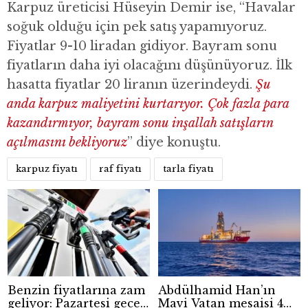
Karpuz üreticisi Hüseyin Demir ise, “Havalar
soğuk olduğu için pek satış yapamıyoruz.
Fiyatlar 9-10 liradan gidiyor. Bayram sonu
fiyatların daha iyi olacağını düşünüyoruz. İlk
hasatta fiyatlar 20 liranın üzerindeydi.
Şu
anda karpuz maliyetini kurtarıyor. Çok fazla para
kazandırmıyor, bayram sonu inşallah satışların
açılmasını bekliyoruz
” diye konuştu.
karpuz fiyatı
raf fiyatı
tarla fiyatı
Benzin fiyatlarına zam
Abdülhamid Han’ın
geliyor: Pazartesi gece
Mavi Vatan mesaisi 4