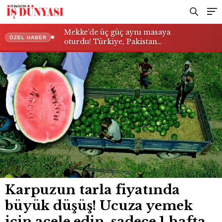
hafta sürecek
Mekke’de üç güç aynı masaya
ÖZEL HABER
oturdu! Türkiye, Pakistan…
Karpuzun tarla fiyatında
büyük düşüş! Ucuza yemek
için acele edin, sadece 1 hafta