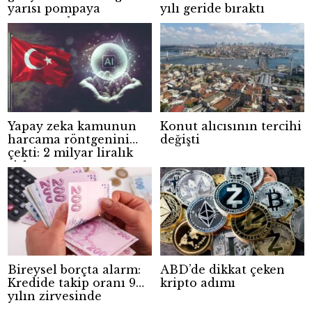
yarısı pompaya
yılı geride bıraktı
yansıyacak
Yapay zeka kamunun
Konut alıcısının tercihi
harcama röntgenini
değişti
çekti: 2 milyar liralık
risk
Bireysel borçta alarm:
ABD’de dikkat çeken
Kredide takip oranı 9
kripto adımı
yılın zirvesinde