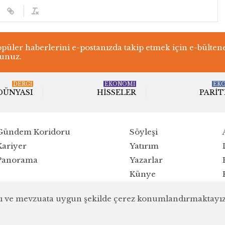
üler haberlerini e-postanızda takip etmek için e-bülten
lunuz.
DERGI
EKONOMİ
EK
 DÜNYASI
HISSELER
PARIT
Gündem Koridoru
Söyleşi
Kariyer
Yatırım
Panorama
Yazarlar
Künye
ırlı ve mevzuata uygun şekilde çerez konumlandırmaktayız