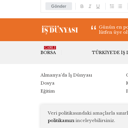
Gönder
Günün en pop
lütfen üye o
CANLI
BORSA
TÜRKIYE'DE İŞ
Almanya’da İş Dünyası
Dosya
Eğitim
Veri politikasındaki amaçlarla sın
politikamızı
inceleyebilirsiniz.