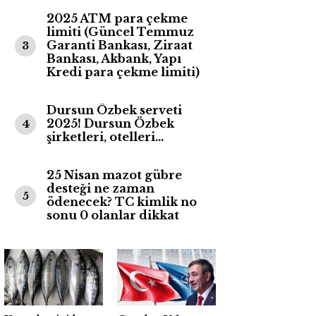
2025 ATM para çekme
limiti (Güncel Temmuz
Garanti Bankası, Ziraat
3
Bankası, Akbank, Yapı
Kredi para çekme limiti)
Dursun Özbek serveti
2025! Dursun Özbek
4
şirketleri, otelleri…
25 Nisan mazot gübre
desteği ne zaman
5
ödenecek? TC kimlik no
sonu 0 olanlar dikkat