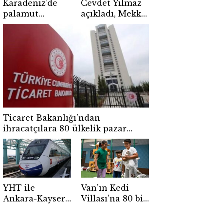
Karadeniz’de
Cevdet Yılmaz
palamut
açıkladı, Mekke
umudu
Anlaşması
balıkçıları
NATO’ya
sevindirdi
alternatif değil
Ticaret Bakanlığı’ndan
ihracatçılara 80 ülkelik pazar
rehberi
YHT ile
Van’ın Kedi
Ankara-Kayseri
Villası’na 80 bin
yolculuğu 1
ziyaretçi