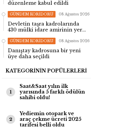
düzenleme kabul edildi
GÜNDEM KORİDORU
08 Ağustos 2026
Devletin taşra kadrolarında
430 mülki idare amirinin yeri
değişti!
GÜNDEM KORİDORU
08 Ağustos 2026
Danıştay kadrosuna bir yeni
üye daha seçildi
KATEGORİNİN POPÜLERLERİ
Saat&Saat yılın ilk
yarısında 5 farklı ödülün
1
sahibi oldu!
Yediemin otopark ve
araç çekme ücreti 2025
2
tarifesi belli oldu