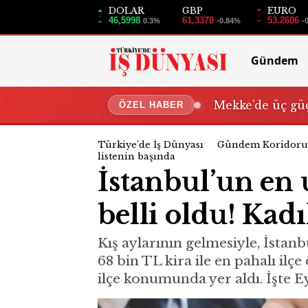
DOLAR
GBP
EURO
46,5998
61,3378
53,2606
0.3%
-0.84%
-
Gündem
Mekke’de üç güç
ÖZEL HABER
Türkiye'de İş Dünyası
Gündem Koridoru
listenin başında
İstanbul’un en 
belli oldu! Kad
Kış aylarının gelmesiyle, İstanb
68 bin TL kira ile en pahalı ilç
ilçe konumunda yer aldı. İşte Ey