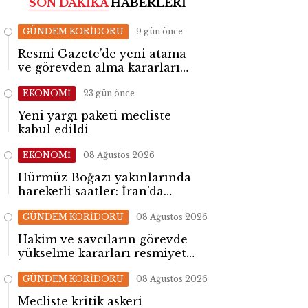
SON DAKİKA
HABERLERİ
GÜNDEM KORİDORU
9 gün önce
Resmi Gazete’de yeni atama
ve görevden alma kararları
yayımlandı
EKONOMİ
23 gün önce
Yeni yargı paketi mecliste
kabul edildi
EKONOMİ
08 Ağustos 2026
Hürmüz Boğazı yakınlarında
hareketli saatler: İran’da
patlama sesleri yükseldi
GÜNDEM KORİDORU
08 Ağustos 2026
Hakim ve savcıların görevde
yükselme kararları resmiyet
kazandı
GÜNDEM KORİDORU
08 Ağustos 2026
Mecliste kritik askeri