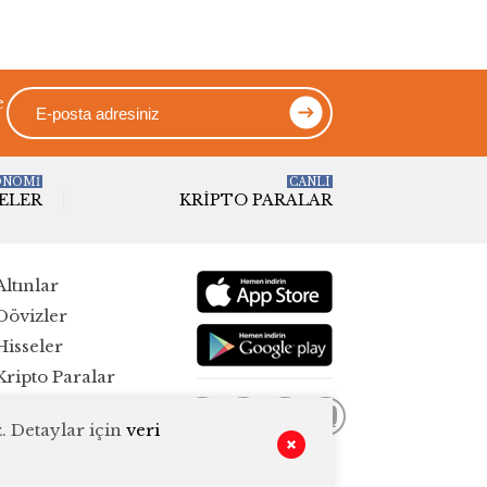
e
ONOMİ
CANLI
ELER
KRIPTO PARALAR
Altınlar
Dövizler
Hisseler
Kripto Paralar
Pariteler
. Detaylar için
veri