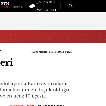
İSTANBUL
ETH
79393
-1.81301%
23°
KAPALI
y
Güncelleme: 09/10/2025 14:20
eri
. Eylül ayında Kadıköy ortalama
rtalama kiranın en düşük olduğu
 en ucuz 10 ilçesi...