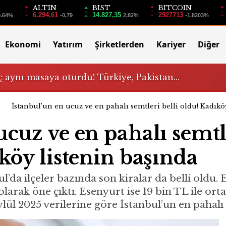
ALTIN
BIST
BITCOIN
6.294,61
14.827,35
2927713
0.64%
-0,79
2,82%
-1.8203%
Ekonomi
Yatırım
Şirketlerden
Kariyer
Diğer
 aynı masaya oturdu! Türkiye, Pakistan…
İstanbul’un en ucuz ve en pahalı semtleri belli oldu! Kadıkö
ucuz ve en pahalı semtl
ıköy listenin başında
ul’da ilçeler bazında son kiralar da belli oldu
e olarak öne çıktı. Esenyurt ise 19 bin TL ile o
lül 2025 verilerine göre İstanbul’un en pahalı ve