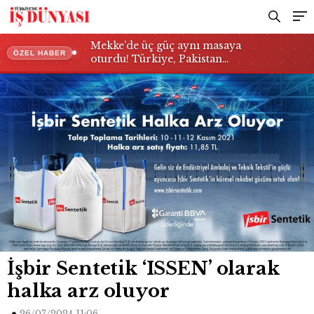
Mekke’de üç güç aynı masaya
ÖZEL HABER
oturdu! Türkiye, Pakistan…
İşbir Sentetik ‘ISSEN’ olarak
halka arz oluyor
26/07/2024 11:06