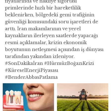
fiyatlarında ve nakliye sigortası
primlerinde hızlı bir hareketlilik
beklenirken, bölgedeki gemi trafiğinin
güvenliği konusundaki soru işaretleri de
arttı. İran makamlarının ve yerel
kaynakların ilerleyen saatlerde yapacağı
resmi açıklamalar, krizin ekonomik
boyutunun netleşmesi açısından iş dünyası
tarafından yakından izleniyor.
#SonDakikaİran #HürmüzBoğazıKrizi
#KüreselEnerjiPiyasası
#BenderAbbasPatlama