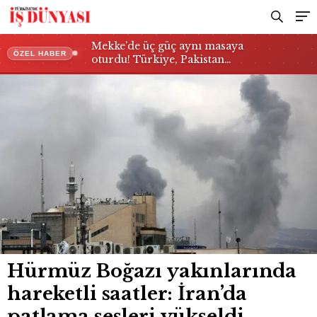
Mekke’de üç güç aynı masaya
ÖZEL HABER
oturdu! Türkiye, Pakistan…
Hürmüz Boğazı yakınlarında
hareketli saatler: İran’da
patlama sesleri yükseldi