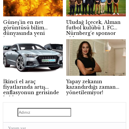
Güneş’in en net
Uludağ İçecek, Alman
görüntüsü bilim
futbol kulübü 1. FC
dünyasında yeni
Nürnberg’e sponsor
ipuçları sundu
oldu
İkinci el araç
Yapay zekanın
fiyatlarında artış
kazandırdığı zaman
enflasyonun gerisinde
yönetilemiyor!
kaldı