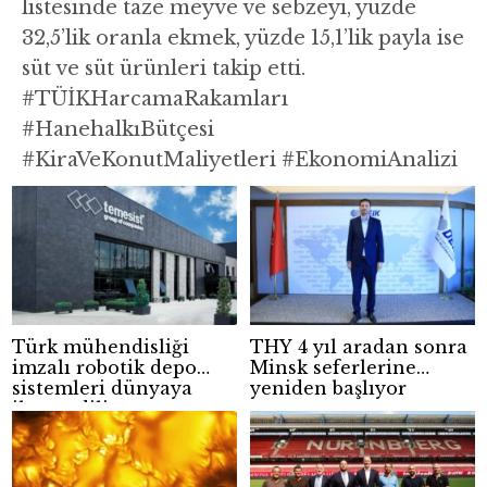
listesinde taze meyve ve sebzeyi, yüzde
32,5’lik oranla ekmek, yüzde 15,1’lik payla ise
süt ve süt ürünleri takip etti.
#TÜİKHarcamaRakamları
#HanehalkıBütçesi
#KiraVeKonutMaliyetleri #EkonomiAnalizi
Türk mühendisliği
THY 4 yıl aradan sonra
imzalı robotik depo
Minsk seferlerine
sistemleri dünyaya
yeniden başlıyor
ihraç ediliyor