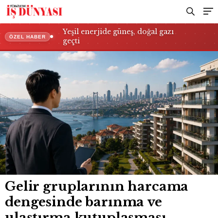
yaşanıyor
Yeşil enerjide güneş, doğal gazı
ÖZEL HABER
geçti
Gelir gruplarının harcama
dengesinde barınma ve
ulaştırma kutuplaşması