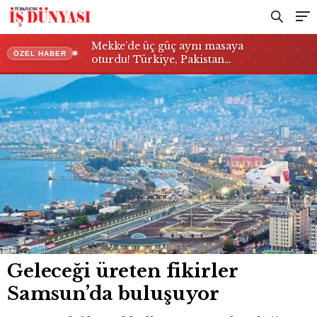
Mekke’de üç güç aynı masaya
ÖZEL HABER
oturdu! Türkiye, Pakistan…
Geleceği üreten fikirler
Samsun’da buluşuyor