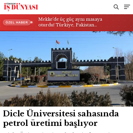
Mekke’de üç güç aynı masaya
ÖZEL HABER
oturdu! Türkiye, Pakistan…
Dicle Üniversitesi sahasında
petrol üretimi başlıyor