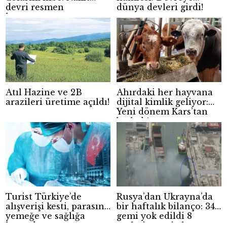
devri resmen
dünya devleri girdi!
kapanıyor
Atıl Hazine ve 2B
Ahırdaki her hayvana
arazileri üretime açıldı!
dijital kimlik geliyor:
Yeni dönem Kars’tan
başladı!
Turist Türkiye’de
Rusya’dan Ukrayna’da
alışverişi kesti, parasını
bir haftalık bilanço: 34
yemeğe ve sağlığa
gemi yok edildi 8
harcadı
yerleşim yeri ele