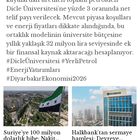
kuyulardan üretilen toplam petrolden
Dicle Üniversitesi’ne yüzde 3 oranında net
telif payı verilecek. Mevcut piyasa koşulları
ve enerji fiyatları dikkate alındığında, bu
ortaklık modelinin üniversite bütçesine
yıllık yaklaşık 32 milyon lira seviyesinde ek
bir finansal kaynak aktaracağı hesaplanıyor.
#DicleÜniversitesi #YerliPetrol
#EnerjiYatırımları
#DiyarbakırEkonomisi2026
Suriye’ye 100 milyon
Halkbank’tan sermaye
dolarlık hibe: Nakit
hamlesi: Devreye