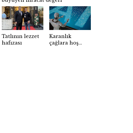
büyüyen ihracat değeri
Tatlının lezzet
Karanlık
hafızası
çağlara hoş
geldiniz