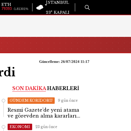
İSTANBUL
ETH
79393
-1.81301%
23°
KAPALI
Güncelleme: 26/07/2024 11:17
rdi
SON DAKİKA
HABERLERİ
GÜNDEM KORİDORU
9 gün önce
Resmi Gazete’de yeni atama
ve görevden alma kararları
yayımlandı
EKONOMİ
23 gün önce