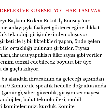
DEFLERİ VE KÜRESEL YOL HARİTASI VAR
seyi Başkanı Erdem Erkul, İş Konseyi’nin
me anlayışıyla faaliyet göstereceğine dikkat
ürk teknoloji girişimlerinden oluşuyor.
rketi ile iş birliktelikleri yapan, önde gelen
 ile ortaklılığı bulunan şirketler. Piyasa
arı, ihracat yaptıkları ülke sayısı gibi veriler
stemini temsil edebilecek boyutta bir üye
a da güçlü kılıyor.
n bu alandaki ihracatının da geleceği açısından
yan 9 Komite ile spesifik hedefle doğrultusunda
 (gaming), siber güvenlik, girişim sermayesi,
knolojiler, bulut teknolojileri, mobil
eri komitelerimizi kurduk. Komite