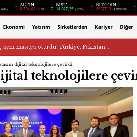
ALTIN
BIST
BITCOIN
6.294,61
14.827,35
2927713
0.64%
-0,79
2,82%
-1.8203%
Ekonomi
Yatırım
Şirketlerden
Kariyer
Diğer
 aynı masaya oturdu! Türkiye, Pakistan…
tasını dijital teknolojilere çevirdi
jital teknolojilere çevi