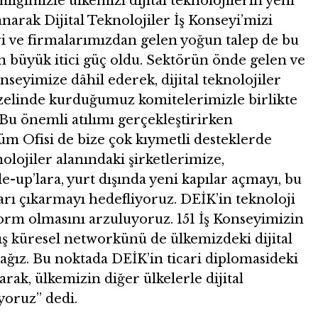
liğimizle ülkemizi dijital teknolojilerin yeni
arak Dijital Teknolojiler İş Konseyi’mizi
i ve firmalarımızdan gelen yoğun talep de bu
n büyük itici güç oldu. Sektörün önde gelen ve
nseyimize dâhil ederek, dijital teknolojiler
özelinde kurduğumuz komitelerimizle birlikte
 Bu önemli atılımı gerçekleştirirken
m Ofisi de bize çok kıymetli desteklerde
nolojiler alanındaki şirketlerimize,
le-up’lara, yurt dışında yeni kapılar açmayı, bu
rı çıkarmayı hedefliyoruz. DEİK’in teknoloji
tform olmasını arzuluyoruz. 151 İş Konseyimizin
ış küresel networkünü de ülkemizdeki dijital
cağız. Bu noktada DEİK’in ticari diplomasideki
ak, ülkemizin diğer ülkelerle dijital
yoruz” dedi.