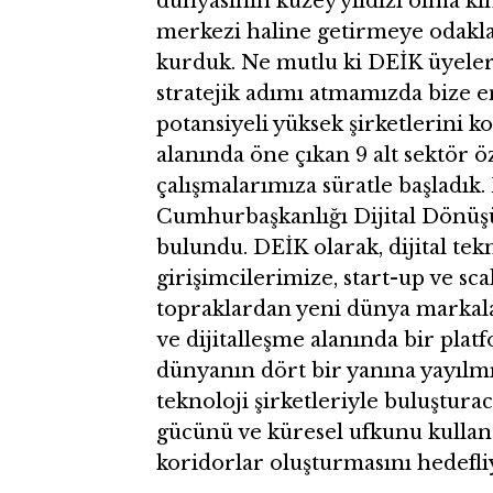
dünyasının kuzey yıldızı olma kim
merkezi haline getirmeye odaklan
kurduk. Ne mutlu ki DEİK üyeler
stratejik adımı atmamızda bize e
potansiyeli yüksek şirketlerini ko
alanında öne çıkan 9 alt sektör 
çalışmalarımıza süratle başladık.
Cumhurbaşkanlığı Dijital Dönüşü
bulundu. DEİK olarak, dijital tek
girişimcilerimize, start-up ve sca
topraklardan yeni dünya markala
ve dijitalleşme alanında bir pla
dünyanın dört bir yanına yayılm
teknoloji şirketleriyle buluştura
gücünü ve küresel ufkunu kullanar
koridorlar oluşturmasını hedefli