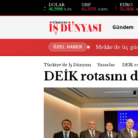
DOLAR
GBP
EURO
46,5998
61,3378
53,2606
0.3%
-0.84%
-
Gündem
Mekke’de üç güç
ÖZEL HABER
Türkiye'de İş Dünyası
Yazarlar
DEİK ro
DEİK rotasını di