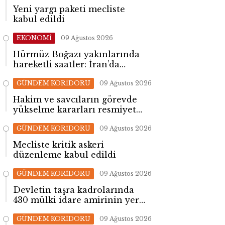
Yeni yargı paketi mecliste
kabul edildi
EKONOMİ
09 Ağustos 2026
Hürmüz Boğazı yakınlarında
hareketli saatler: İran’da
patlama sesleri yükseldi
GÜNDEM KORİDORU
09 Ağustos 2026
Hakim ve savcıların görevde
yükselme kararları resmiyet
kazandı
GÜNDEM KORİDORU
09 Ağustos 2026
Mecliste kritik askeri
düzenleme kabul edildi
GÜNDEM KORİDORU
09 Ağustos 2026
Devletin taşra kadrolarında
430 mülki idare amirinin yeri
değişti!
GÜNDEM KORİDORU
09 Ağustos 2026