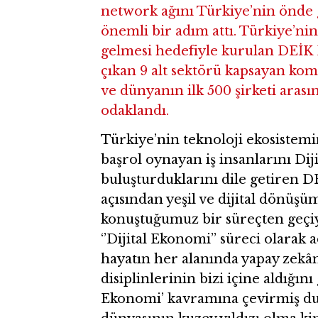
network ağını Türkiye’nin önde g
önemli bir adım attı. Türkiye’nin
gelmesi hedefiyle kurulan DEİK D
çıkan 9 alt sektörü kapsayan komi
ve dünyanın ilk 500 şirketi ara
odaklandı.
Türkiye’nin teknoloji ekosistemin
başrol oynayan iş insanlarını Dij
buluşturduklarını dile getiren 
açısından yeşil ve dijital dönüş
konuştuğumuz bir süreçten geçiyo
‘’Dijital Ekonomi’’ süreci olarak 
hayatın her alanında yapay zekânı
disiplinlerinin bizi içine aldığın
Ekonomi’ kavramına çevirmiş dur