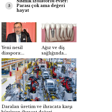
Sismik izolatörlü evler:
Parası çok ama değeri
5
hayat
Yeni nesil
Ağız ve diş
diaspora:
sağlığında
Avrupa’daki
implant
Türkler
tedavisi
geleceği inşa
ediyor
Daralan üretim ve ihracata karşı