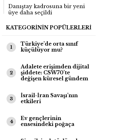
Danıştay kadrosuna bir yeni
üye daha seçildi
KATEGORİNİN POPÜLERLERİ
Türkiye’de orta sınıf
1
küçülüyor mu?
Adalete erişimden dijital
şiddete: CSW70’te
2
değişen küresel gündem
İsrail-İran Savaşı’nın
3
etkileri
Ev gençlerinin
4
ensesindeki poğaça