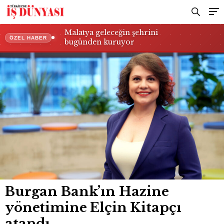
Malatya geleceğin şehrini
ÖZEL HABER
bugünden kuruyor
Burgan Bank’ın Hazine
yönetimine Elçin Kitapçı
atandı