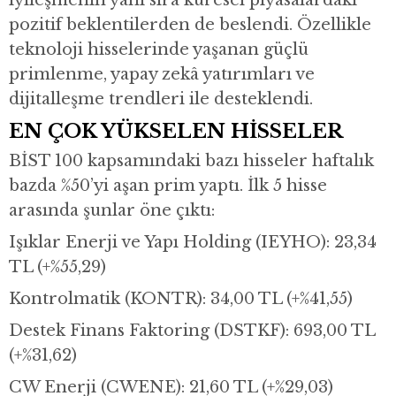
iyileşmenin yanı sıra küresel piyasalardaki
pozitif beklentilerden de beslendi. Özellikle
teknoloji hisselerinde yaşanan güçlü
primlenme, yapay zekâ yatırımları ve
dijitalleşme trendleri ile desteklendi.
EN ÇOK YÜKSELEN HİSSELER
BİST 100 kapsamındaki bazı hisseler haftalık
bazda %50’yi aşan prim yaptı. İlk 5 hisse
arasında şunlar öne çıktı:
Işıklar Enerji ve Yapı Holding (IEYHO): 23,34
TL (+%55,29)
Kontrolmatik (KONTR): 34,00 TL (+%41,55)
Destek Finans Faktoring (DSTKF): 693,00 TL
(+%31,62)
CW Enerji (CWENE): 21,60 TL (+%29,03)