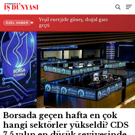
düşük seviyesinde
Yeşil enerjide güneş, doğal gazı
ÖZEL HABER
geçti
Borsada geçen hafta en çok
hangi sektörler yükseldi? CDS
7,5 yılın en düşük seviyesinde