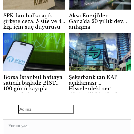
SPK’dan halka açık
Aksa Enerji’den
şirkete ceza: 5 site ve 4
Gana’da 20 yıllık dev
kişi için suç duyurusu
anlaşma
Borsa İstanbul haftaya
Şekerbank’tan KAP
satıcılı başladı: BİST
açıklaması:
100 günü kayıpla
Hisselerdeki sert
tamamladı
düşüşe ilişkin ‘özel
durum yok’ mesajı