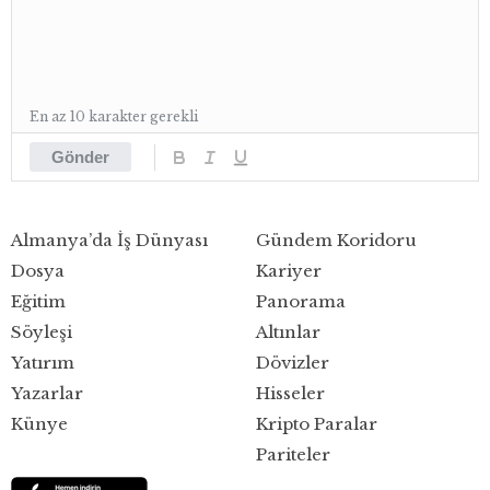
En az 10 karakter gerekli
Gönder
Almanya’da İş Dünyası
Gündem Koridoru
Dosya
Kariyer
Eğitim
Panorama
Söyleşi
Altınlar
Yatırım
Dövizler
Yazarlar
Hisseler
Künye
Kripto Paralar
Pariteler