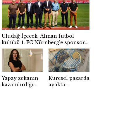
Uludağ İçecek, Alman futbol
kulübü 1. FC Nürnberg’e sponsor
oldu
Yapay zekanın
Küresel pazarda
kazandırdığı
ayakta
zaman
kalmanın yeni
yönetilemiyor!
kuralı!