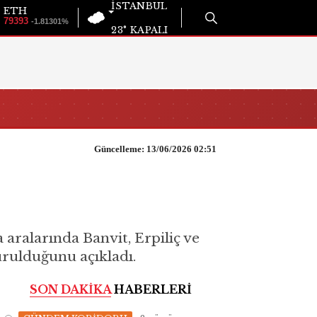
İSTANBUL
ETH
79393
-1.81301%
23°
KAPALI
Güncelleme: 13/06/2026 02:51
 aralarında Banvit, Erpiliç ve
rulduğunu açıkladı.
SON DAKİKA
HABERLERİ