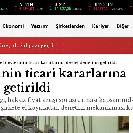
ALTIN
BIST
BITCOIN
6.294,61
14.827,35
2927713
0.64%
-0,79
2,82%
-1.8203%
Ekonomi
Yatırım
Şirketlerden
Kariyer
Diğer
üneş, doğal gazı geçti
et devlerinin ticari kararlarına devlet denetimi getirildi
inin ticari kararlarına
getirildi
ı, haksız fiyat artışı soruşturması kapsamında
v şirkete el koymadan denetim mekanizması ku