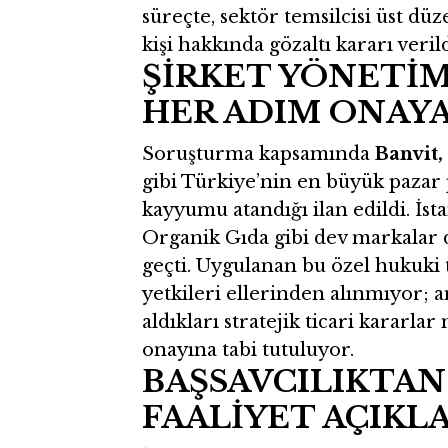
süreçte, sektör temsilcisi üst dü
kişi hakkında gözaltı kararı verild
ŞİRKET YÖNETİ
HER ADIM ONAYA
Soruşturma kapsamında
Banvit,
gibi Türkiye’nin en büyük pazar 
kayyumu atandığı ilan edildi. İst
Organik Gıda gibi dev markalar d
geçti. Uygulanan bu özel hukuki 
yetkileri ellerinden alınmıyor; a
aldıkları stratejik ticari kararl
onayına tabi tutuluyor.
BAŞSAVCILIKTA
FAALİYET AÇIKL