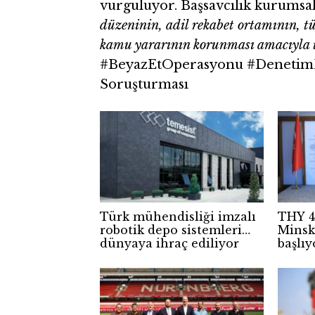
vurguluyor. Başsavcılık kurumsal
düzeninin, adil rekabet ortamının, tü
kamu yararının korunması amacıyla t
#BeyazEtOperasyonu #DenetimKa
Soruşturması
Türk mühendisliği imzalı
THY 4
robotik depo sistemleri
Minsk
dünyaya ihraç ediliyor
başlıy