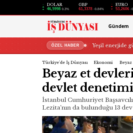
DOLAR
GBP
EURO
46,5998
61,3378
53,2606
0.3%
-0.84%
-
Gündem
Yeşil enerjide g
ÖZEL HABER
Türkiye'de İş Dünyası
Ekonomi
Beyaz 
Beyaz et devler
devlet denetimi 
İstanbul Cumhuriyet Başsavcılığ
Lezita'nın da bulunduğu 13 de