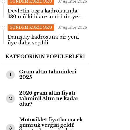
GÜNDEM KORİDORU
07 Ağustos 2026
Devletin taşra kadrolarında
430 mülki idare amirinin yeri
değişti!
GÜNDEM KORİDORU
07 Ağustos 2026
Danıştay kadrosuna bir yeni
üye daha seçildi
KATEGORİNİN POPÜLERLERİ
Gram altın tahminleri
1
2025
2026 gram altın fiyatı
tahmini! Altın ne kadar
2
olur?
Motosiklet fiyatlarına ek
gümrük vergisi geldi!
3