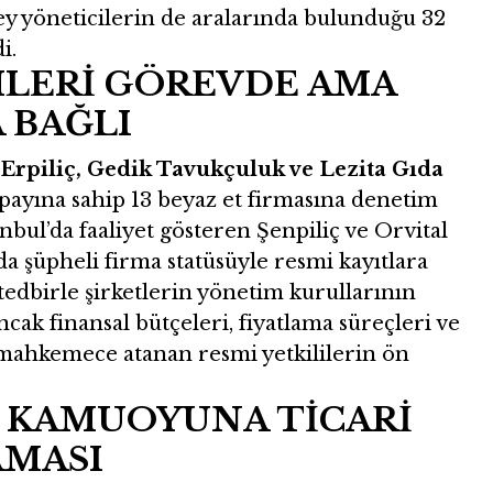
zey yöneticilerin de aralarında bulunduğu 32
i.
MLERİ GÖREVDE AMA
 BAĞLI
 Erpiliç, Gedik Tavukçuluk ve Lezita Gıda
payına sahip 13 beyaz et firmasına denetim
anbul’da faaliyet gösteren Şenpiliç ve Orvital
a şüpheli firma statüsüyle resmi kayıtlara
tedbirle şirketlerin yönetim kurullarının
ncak finansal bütçeleri, fiyatlama süreçleri ve
ar mahkemece atanan resmi yetkililerin ön
N KAMUOYUNA TİCARİ
AMASI