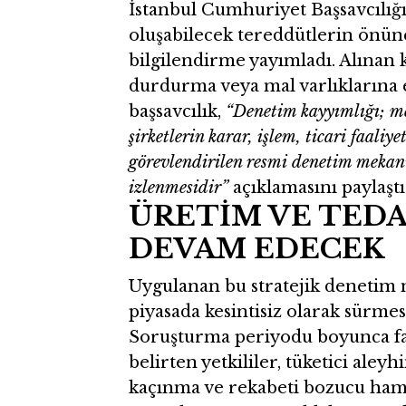
İstanbul Cumhuriyet Başsavcılığı
oluşabilecek tereddütlerin önün
bilgilendirme yayımladı. Alınan ka
durdurma veya mal varlıklarına e
başsavcılık,
“Denetim kayyımlığı; mev
şirketlerin karar, işlem, ticari faali
görevlendirilen resmi denetim mekan
izlenmesidir”
açıklamasını paylaştı
ÜRETİM VE TEDAR
DEVAM EDECEK
Uygulanan bu stratejik denetim m
piyasada kesintisiz olarak sürmes
Soruşturma periyodu boyunca fa
belirten yetkililer, tüketici aley
kaçınma ve rekabeti bozucu ham