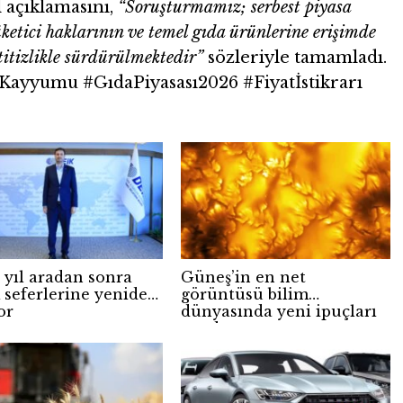
 açıklamasını,
“Soruşturmamız; serbest piyasa
ketici haklarının ve temel gıda ürünlerine erişimde
itizlikle sürdürülmektedir”
sözleriyle tamamladı.
yyumu #GıdaPiyasası2026 #Fiyatİstikrarı
 yıl aradan sonra
Güneş’in en net
 seferlerine yeniden
görüntüsü bilim
or
dünyasında yeni ipuçları
sundu