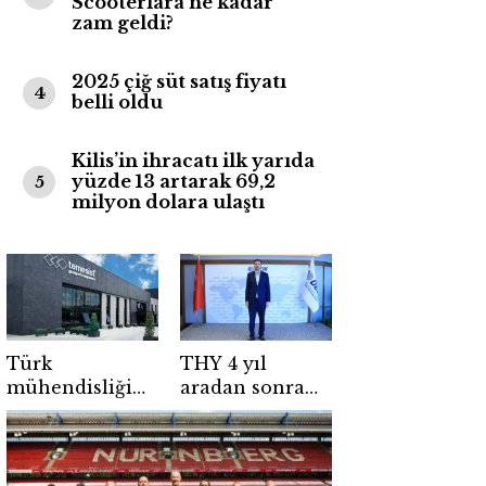
Scooterlara ne kadar
zam geldi?
2025 çiğ süt satış fiyatı
4
belli oldu
Kilis’in ihracatı ilk yarıda
yüzde 13 artarak 69,2
5
milyon dolara ulaştı
Türk
THY 4 yıl
mühendisliği
aradan sonra
imzalı robotik
Minsk
depo sistemleri
seferlerine
dünyaya ihraç
yeniden
ediliyor
başlıyor