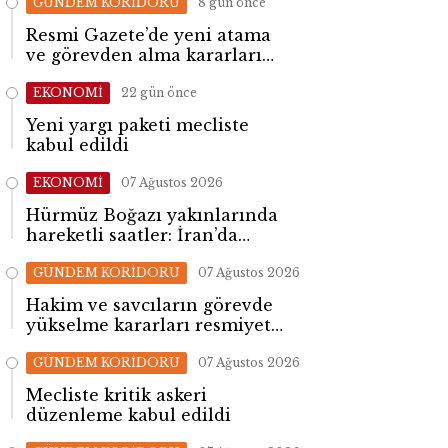
GÜNDEM KORİDORU
8 gün önce
Resmi Gazete’de yeni atama
ve görevden alma kararları
yayımlandı
EKONOMİ
22 gün önce
Yeni yargı paketi mecliste
kabul edildi
EKONOMİ
07 Ağustos 2026
Hürmüz Boğazı yakınlarında
hareketli saatler: İran’da
patlama sesleri yükseldi
GÜNDEM KORİDORU
07 Ağustos 2026
Hakim ve savcıların görevde
yükselme kararları resmiyet
kazandı
GÜNDEM KORİDORU
07 Ağustos 2026
Mecliste kritik askeri
düzenleme kabul edildi