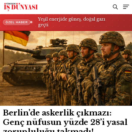
takmadı!
Yeşil enerjide güneş, doğal gazı
ÖZEL HABER
geçti
Berlin’de askerlik çıkmazı:
Genç nüfusun yüzde 28’i yasal
zorunluluğu takmadı!