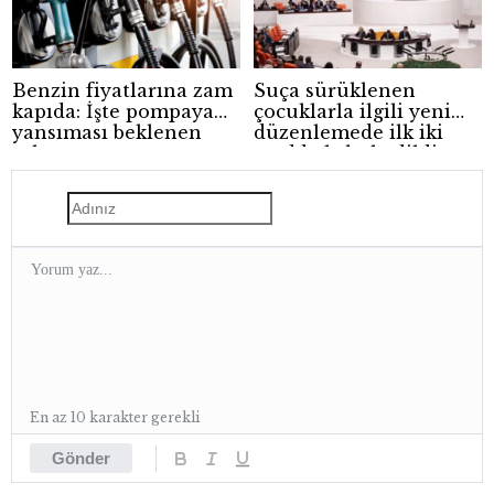
Benzin fiyatlarına zam
Suça sürüklenen
kapıda: İşte pompaya
çocuklarla ilgili yeni
yansıması beklenen
düzenlemede ilk iki
rakam
madde kabul edildi
En az 10 karakter gerekli
Gönder