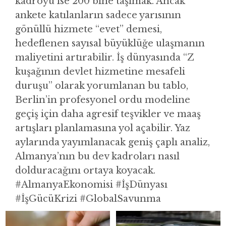
kadroyu ise 200 bine taşımak. Ancak
ankete katılanların sadece yarısının
gönüllü hizmete “evet” demesi,
hedeflenen sayısal büyüklüğe ulaşmanın
maliyetini artırabilir. İş dünyasında “Z
kuşağının devlet hizmetine mesafeli
duruşu” olarak yorumlanan bu tablo,
Berlin’in profesyonel ordu modeline
geçiş için daha agresif teşvikler ve maaş
artışları planlamasına yol açabilir. Yaz
aylarında yayımlanacak geniş çaplı analiz,
Almanya’nın bu dev kadroları nasıl
dolduracağını ortaya koyacak.
#AlmanyaEkonomisi #İşDünyası
#İşGücüKrizi #GlobalSavunma