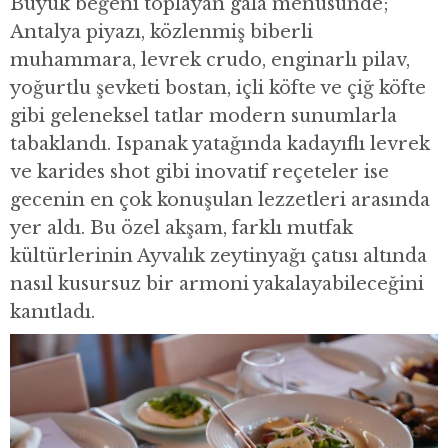
Büyük beğeni toplayan gala menüsünde;
Antalya piyazı, közlenmiş biberli
muhammara, levrek crudo, enginarlı pilav,
yoğurtlu şevketi bostan, içli köfte ve çiğ köfte
gibi geleneksel tatlar modern sunumlarla
tabaklandı. Ispanak yatağında kadayıflı levrek
ve karides shot gibi inovatif reçeteler ise
gecenin en çok konuşulan lezzetleri arasında
yer aldı. Bu özel akşam, farklı mutfak
kültürlerinin Ayvalık zeytinyağı çatısı altında
nasıl kusursuz bir armoni yakalayabileceğini
kanıtladı.