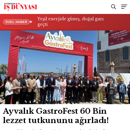
Yeşil enerjide güneş, doğal gazı
ÖZEL HABER
geçti
Ayvalık GastroFest 60 Bin
lezzet tutkununu ağırladı!