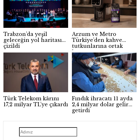
Trabzon’da yeşil
Arzum ve Metro
geleceğin yol haritası
Türkiye’den kahve
çizildi
tutkunlarına ortak
kampanya
Türk Telekom kârını
Fındık ihracatı 11 ayda
17,2 milyar TL’ye çıkardı
2,4 milyar dolar gelir
getirdi