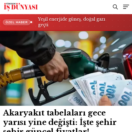
Yeşil enerjide güneş, doğal gazı
ÖZEL HABER
geçti
Akaryakıt tabelaları gece
yarısı yine değişti: İşte şehir
şehir güncel fiyatlar!