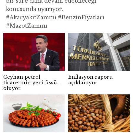
bir süre daha devam edebileceği
konusunda uyarıyor.
#AkaryakıtZammı #BenzinFiyatları
#MazotZammı
Ceyhan petrol
Enflasyon raporu
ticaretinin yeni üssü
açıklanıyor
oluyor