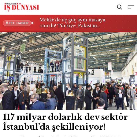
Mekke’de üç güç aynı masaya
ÖZEL HABER
oturdu! Türkiye, Pakistan…
117 milyar dolarlık dev sektör
İstanbul’da şekilleniyor!