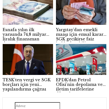
Esnafa yılın ilk
Yargıtay’dan emekli
yarısında 74,8 milyar
maaşı için emsal karar:
liralık finansman
SGK gecikirse faiz
desteği
hakkı doğabilir
TESK’ten vergi ve SGK
EPDK’dan Petrol
borçları için yeni
Ofisi’nin depolama ve
yapılandırma çağrısı
iletim tarifelerine
düzenleme