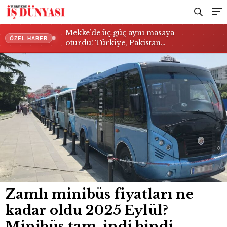
öğrenci ücreti
Mekke’de üç güç aynı masaya
ÖZEL HABER
oturdu! Türkiye, Pakistan…
Zamlı minibüs fiyatları ne
kadar oldu 2025 Eylül?
Minibüs tam, indi bindi