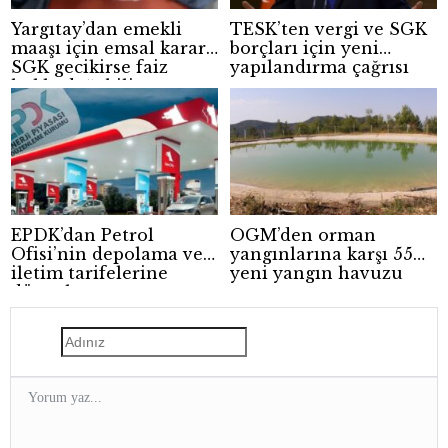
Yargıtay’dan emekli
TESK’ten vergi ve SGK
maaşı için emsal karar:
borçları için yeni
SGK gecikirse faiz
yapılandırma çağrısı
hakkı doğabilir
EPDK’dan Petrol
OGM’den orman
Ofisi’nin depolama ve
yangınlarına karşı 55
iletim tarifelerine
yeni yangın havuzu
düzenleme