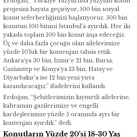
Erdoğan, “Türkiye Yüzyılı’nda yüzyılın konut
projesini hayata geçiriyor, 500 bin sosyal
konut seferberliğimizi başlatıyoruz. 500 bin
konutun 100 binini İstanbul’a ayırdık. Her iki
yakada toplam 100 bin konut inşa edeceğiz.
Üç ve daha fazla çocuğu olan ailelerimize
yüzde 10’luk bir kontenjan tahsis ettik.
Ankara’ya 30 bin, İzmir’e 21 bin, Bursa,
Gaziantep ve Konya’ya 13 bin, Hatay ve
Diyarbakır’a ise 12 bin yeni yuva
kazandıracağız.” ifadelerini kullandı.
Erdoğan, “Şehitlerimizin kıymetli ailelerine,
kahraman gazilerimize ve engelli
kardeşlerimize yüzde 5 oranında ayrı bir
kontenjan ayırdık.” dedi.
Konutların Yüzde 20’si 18-30 Yaş