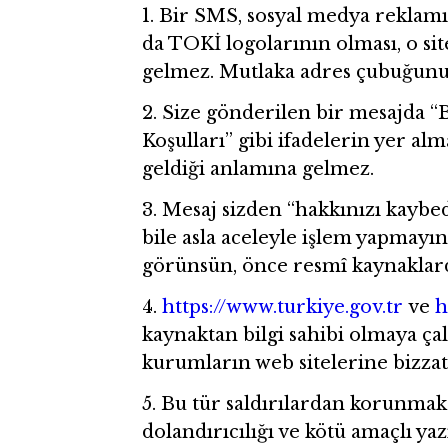
1. Bir SMS, sosyal medya reklamı 
da TOKİ logolarının olması, o s
gelmez. Mutlaka adres çubuğunu 
2. Size gönderilen bir mesajda
Koşulları” gibi ifadelerin yer a
geldiği anlamına gelmez.
3. Mesaj sizden “hakkınızı kaybed
bile asla aceleyle işlem yapmayın
görünsün, önce resmî kaynaklard
4.
https://www.turkiye.gov.tr
ve
h
kaynaktan bilgi sahibi olmaya ça
kurumların web sitelerine bizzat
5. Bu tür saldırılardan korunmak i
dolandırıcılığı ve kötü amaçlı y