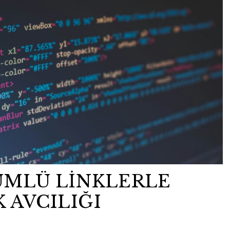
ÜMLÜ LİNKLERLE
K AVCILIĞI