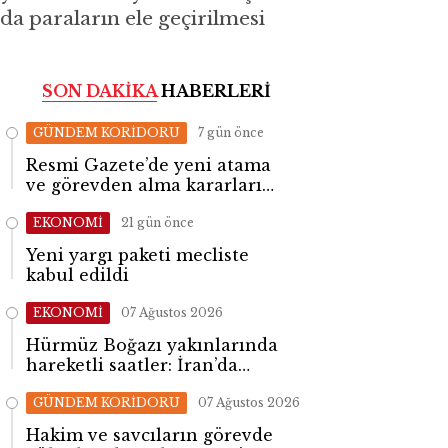
ında paraların ele geçirilmesi
SON DAKİKA
HABERLERİ
GÜNDEM KORİDORU
7 gün önce
Resmi Gazete’de yeni atama
ve görevden alma kararları
yayımlandı
EKONOMİ
21 gün önce
Yeni yargı paketi mecliste
kabul edildi
EKONOMİ
07 Ağustos 2026
Hürmüz Boğazı yakınlarında
hareketli saatler: İran’da
patlama sesleri yükseldi
GÜNDEM KORİDORU
07 Ağustos 2026
Hakim ve savcıların görevde