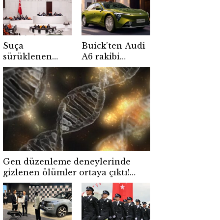
Suça
Buick’ten Audi
sürüklenen
A6 rakibi
çocuklarla ilgili
elektrikli sedan!
yeni
702 km menzil
düzenlemede
sunuyor
ilk iki madde
kabul edildi
Gen düzenleme deneylerinde
gizlenen ölümler ortaya çıktı!
Çin’de iki çocuk hayatını kaybetti