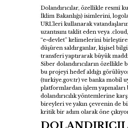
Dolandırıcılar, özellikle resmî k
İklim Bakanlığı) isimlerini, logo
URL’leri kullanarak vatandaşları
uzantısını taklit eden veya .cloud, 
“e-devlet” kelimelerini birleştir
düşüren saldırganlar, kişisel bilg
transferi yaptırarak büyük maddi
Siber dolandırıcıların özellikle
bu projeyi hedef aldığı görülüyor
(turkiye.gov.tr) ve banka mobil
platformlardan işlem yapmaları
dolandırıcılık yöntemlerine karşı
bireyleri ve yakın çevrenin de bi
kritik bir adım olarak öne çıkıyor
DOLANDIRICIL