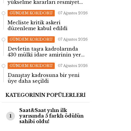
yükselme kararları resmiyet
kazandı
GÜNDEM KORİDORU
07 Ağustos 2026
Mecliste kritik askeri
düzenleme kabul edildi
GÜNDEM KORİDORU
07 Ağustos 2026
Devletin taşra kadrolarında
430 mülki idare amirinin yeri
değişti!
GÜNDEM KORİDORU
07 Ağustos 2026
Danıştay kadrosuna bir yeni
üye daha seçildi
KATEGORİNİN POPÜLERLERİ
Saat&Saat yılın ilk
yarısında 5 farklı ödülün
1
sahibi oldu!