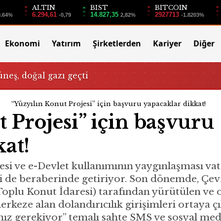
ALTIN
BIST
BITCOIN
6.294,61
14.827,35
2927713
0.64%
-0,79
2,82%
-1.8203%
Ekonomi
Yatırım
Şirketlerden
Kariyer
Diğer
üneş, doğal gazı geçti
“Yüzyılın Konut Projesi” için başvuru yapacaklar dikkat!
 Projesi” için başvuru
at!
esi ve e-Devlet kullanımının yaygınlaşması va
i de beraberinde getiriyor. Son dönemde, Çevre
(Toplu Konut İdaresi) tarafından yürütülen ve 
keze alan dolandırıcılık girişimleri ortaya çık
z gerekiyor” temalı sahte SMS ve sosyal med