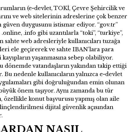
urumların (e-devlet, TOKİ, Çevre Şehircilik ve
larını ve web sitelerinin adreslerine çok benzer
n güven duygusunu istismar ediyor. “gov.tr”
.online, .info gibi uzantılarla “toki”, “turkiye”,
en sahte web adresleriyle kullanıcıları tuzağa
ileri ele geçirerek ve sahte IBAN’lara para
 kayıpların yaşanmasına sebep olabiliyor.
 bu dönemde vatandaşların yakından takip ettiği
. Bu nedenle kullanıcıların yalnızca e-devlet
 uygulamaları gibi doğruluğundan emin olunan
 büyük önem taşıyor. Aynı zamanda bu tür
, özellikle konut başvurusu yapmış olan aile
linçlendirilmesi dijital güvenlik açısından
.
ARDAN NASIL