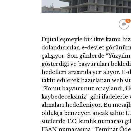
0
Dijitalleşmeyle birlikte kamu hiz
dolandırıcılar, e-devlet görünüm
çalışıyor. Son günlerde “Yüzyılın
gösterdiği ve başvuruları bekledi
hedefleri arasında yer alıyor. E
taklit edilerek hazırlanan web sit
“Konut başvurunuz onaylandı, ilk
kaybedeceksiniz” gibi ifadelerle 
almaları hedefleniyor. Bu mesajla
oldukça benzeyen ancak sahte URL
sitelerde T.C. kimlik numarası gib
IBAN numarasına “Teminat Ödemes