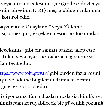
veya internet sitesinin içeriğinde e-devlet ya
itenin adresinin (URL) meşru olduğu anlamına
kontrol edin.
 “Başvurunuz Onaylandı” veya “Ödeme
lması, o mesajın gerçekten resmi bir kurumdan
eceksiniz” gibi bir zaman baskısı talep etse
. Teklif veya uyarı ne kadar acil görünürse
an teyit edin.
ttps://www.toki.gov.tr/
gibi birden fazla resmi
lışın ve ödeme bilgilerini daima bu resmi
 girerek kontrol edin.
stiyorsanız, tüm cihazlarınızda sizi kimlik avı,
azılımlardan koruyabilecek bir güvenlik çözümü