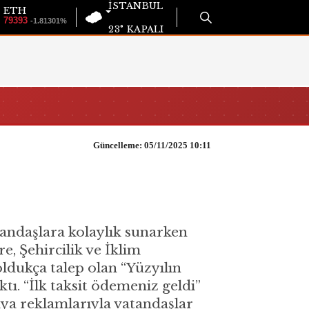
İSTANBUL
ETH
79393
-1.81301%
23°
KAPALI
Güncelleme: 05/11/2025 10:11
tandaşlara kolaylık sunarken
, Şehircilik ve İklim
oldukça talep olan “Yüzyılın
tı. “İlk taksit ödemeniz geldi”
ya reklamlarıyla vatandaşlar