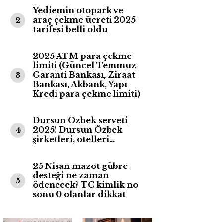
Yediemin otopark ve
araç çekme ücreti 2025
2
tarifesi belli oldu
2025 ATM para çekme
limiti (Güncel Temmuz
Garanti Bankası, Ziraat
3
Bankası, Akbank, Yapı
Kredi para çekme limiti)
Dursun Özbek serveti
2025! Dursun Özbek
4
şirketleri, otelleri…
25 Nisan mazot gübre
desteği ne zaman
5
ödenecek? TC kimlik no
sonu 0 olanlar dikkat