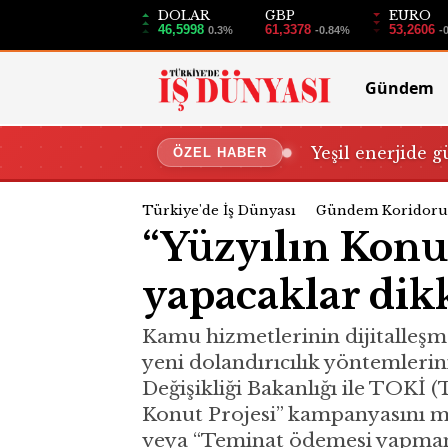
DOLAR
GBP
EURO
46,5998
61,3378
53,2606
0.3%
-0.84%
-
Gündem
Yeşil enerjide g
ÖZEL HABER
Türkiye'de İş Dünyası
Gündem Koridoru
“Yüzyılın Konut
yapacaklar dikk
Kamu hizmetlerinin dijitalleşm
yeni dolandırıcılık yöntemlerin
Değişikliği Bakanlığı ile TOKİ 
Konut Projesi” kampanyasını mer
veya “Teminat ödemesi yapmanı