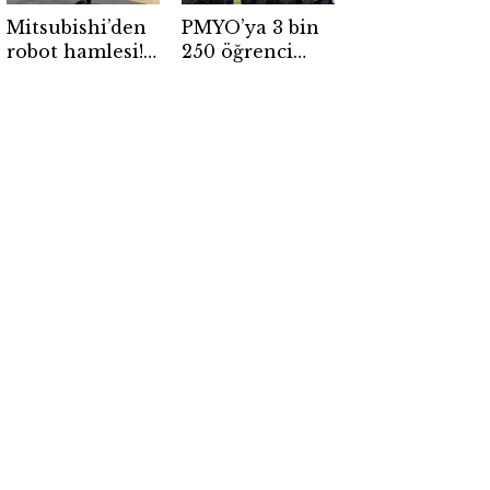
Mitsubishi’den
PMYO’ya 3 bin
robot hamlesi!
250 öğrenci
Ayda 1.000
alınacak!
insansı robot
Başvurular
üretecek
başladı