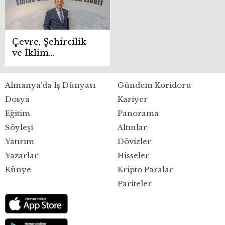
Çevre, Şehircilik
ve İklim
Değişikliği
Bakanlığı sosyal
Almanya’da İş Dünyası
Gündem Koridoru
konut projesi
2025’te devam
Dosya
Kariyer
ediyor
Eğitim
Panorama
Söyleşi
Altınlar
Yatırım
Dövizler
Yazarlar
Hisseler
Künye
Kripto Paralar
Pariteler