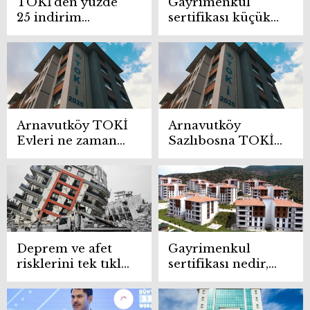
TOKİ’den yüzde
Gayrimenkul
25 indirim
sertifikası küçük
kampanyasından
yatırımcıyı
kimler
canlandırdı
faydalanabilir?
Son tarih belli
oldu
Arnavutköy TOKİ
Arnavutköy
Evleri ne zaman
Sazlıbosna TOKİ
teslim edilecek?
konutları canlı
çekiliş sonrası
sahiplerini buldu
Deprem ve afet
Gayrimenkul
risklerini tek tıkla
sertifikası nedir,
öğrenme dönemi
nasıl alınır? Emlak
başladı
Konut ve
TOKİ’den işbirliği