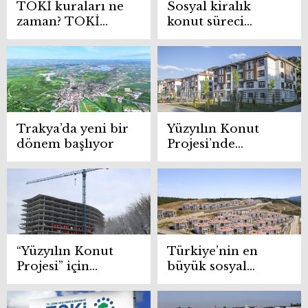
TOKİ kuraları ne
Sosyal kiralık
zaman? TOKİ
konut süreci
sonuçları
başladı
açıklandı mı?
Trakya’da yeni bir
Yüzyılın Konut
dönem başlıyor
Projesi’nde
dolandırıcılık
uyarısı
“Yüzyılın Konut
Türkiye’nin en
Projesi” için
büyük sosyal
başvuru
konut hamlesi
yapacaklar dikkat!
yarın başlıyor