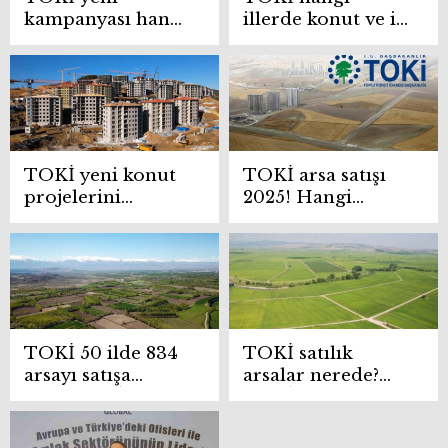
kampanyası hangi
illerde konut ve iş
illerde? Murat
yeri satacak?
Kurum 250 bin
konut
başvurularını
duyurdu
TOKİ yeni konut
TOKİ arsa satışı
projelerini
2025! Hangi
komisyona sundu
şehirlerde arsa
satacak?
TOKİ 50 ilde 834
TOKİ satılık
arsayı satışa
arsalar nerede?
çıkarıyor! İşte
TOKİ satılık
tarihleri
arsalar ihalesi ne
zaman?