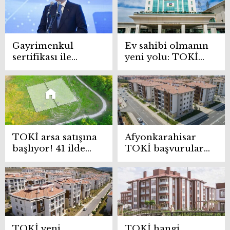
Gayrimenkul
Ev sahibi olmanın
sertifikası ile
yeni yolu: TOKİ
konut alımı
ve Emlak
başlıyor! İstanbul
Konut’tan
konut piyasasında
gayrimenkul
yeni dönem:
sertifikası
Bakan Kurum’dan
detaylar
TOKİ arsa satışına
Afyonkarahisar
başlıyor! 41 ilde
TOKİ başvuruları
arsa fiyatları
ne zaman 2025?
duyuruldu
TOKİ yeni
TOKİ hangi