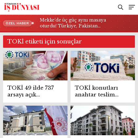
Mekke’de üç güç aynı masaya
ÖZEL HABER
oturdu! Türkiye, Pakistan…
TOKİ etiketi için sonuçlar
TOKİ 49 ilde 737
TOKİ konutları
arsayı açık
anahtar teslim
artırmayla satışa
tarihini açıkladı
çıkarıyor