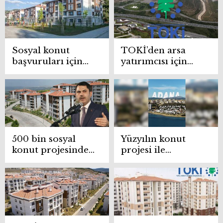
ilişkin paylaşım
kira düşüşü için
düğmeye basıldı
Sosyal konut
TOKİ’den arsa
başvuruları için
yatırımcısı için
son 2 saat!
dev hamle: 37 ilde
252 arsa 48 ay
vadeyle satışta
500 bin sosyal
Yüzyılın konut
konut projesinde
projesi ile
kura tarihi
milyonlar ev
açıklandı!
sahibi olacak