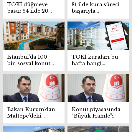
TOKİ düğmeye
81 ilde kura süreci
bastı: 64 ilde 20
başarıyla
bin yeni konut
tamamlandı
arzı
İstanbul’da 100
TOKİ kuraları bu
bin sosyal konut
hafta hangi
kurası başladı!
illerde?
Bakan Kurum’dan
Konut piyasasında
Maltepe’deki
“Büyük Hamle”:
“Yarısı Bizden
Sosyal konut
Kampanyası”na
kuraları başlıyor,