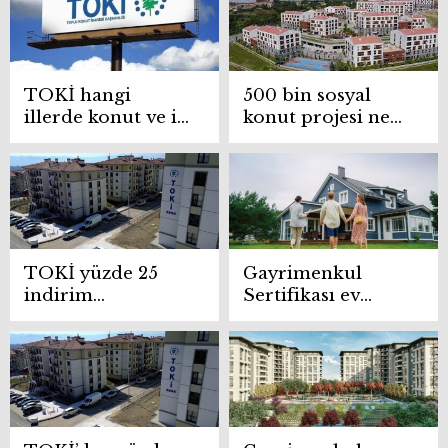
TOKİ hangi
500 bin sosyal
illerde konut ve iş
konut projesi ne
yeri satacak? Açık
zaman başlayacak,
artırma ne zaman,
başvuru şartları
kimler katılabilir?
neler?
TOKİ yüzde 25
Gayrimenkul
indirim
Sertifikası ev
kampanyası
sahibi yapar mı?
başvuruları
devam ediyor