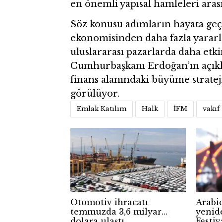
en önemli yapısal hamleleri aras
Söz konusu adımların hayata geçi
ekonomisinden daha fazla yararla
uluslararası pazarlarda daha etk
Cumhurbaşkanı Erdoğan’ın açıklad
finans alanındaki büyüme strate
görülüyor.
Emlak Katılım
Halk
İFM
vakıf
Otomotiv ihracatı
Arabi
temmuzda 3,6 milyar
yenid
dolara ulaştı
Festiv