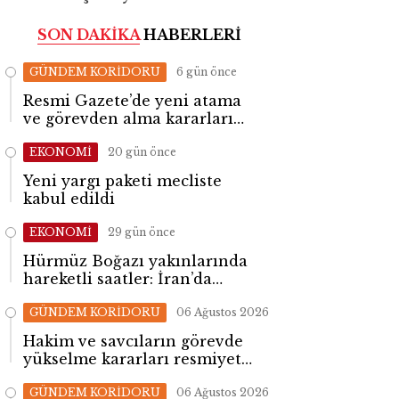
SON DAKİKA
HABERLERİ
GÜNDEM KORİDORU
6 gün önce
Resmi Gazete’de yeni atama
ve görevden alma kararları
yayımlandı
EKONOMİ
20 gün önce
Yeni yargı paketi mecliste
kabul edildi
EKONOMİ
29 gün önce
Hürmüz Boğazı yakınlarında
hareketli saatler: İran’da
patlama sesleri yükseldi
GÜNDEM KORİDORU
06 Ağustos 2026
Hakim ve savcıların görevde
yükselme kararları resmiyet
kazandı
GÜNDEM KORİDORU
06 Ağustos 2026