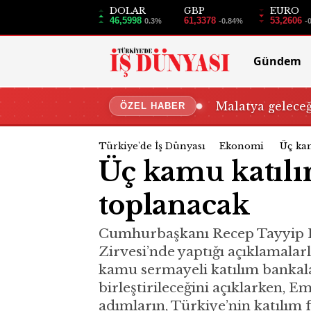
DOLAR
GBP
EURO
46,5998
61,3378
53,2606
0.3%
-0.84%
-
Gündem
Malatya gelece
ÖZEL HABER
Türkiye'de İş Dünyası
Ekonomi
Üç kam
Üç kamu katılım
toplanacak
Cumhurbaşkanı Recep Tayyip E
Zirvesi’nde yaptığı açıklamalar
kamu sermayeli katılım bankaları
birleştirileceğini açıklarken, E
adımların, Türkiye’nin katılım