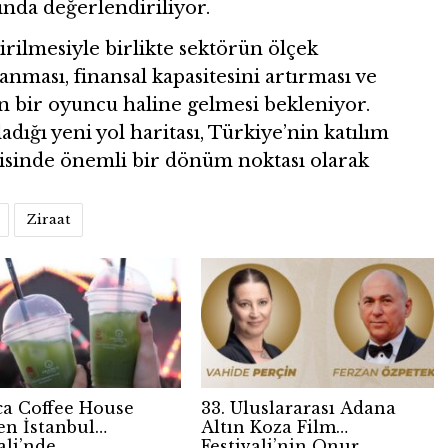
ında değerlendiriliyor.
rilmesiyle birlikte sektörün ölçek
nması, finansal kapasitesini artırması ve
in bir oyuncu haline gelmesi bekleniyor.
ığı yeni yol haritası, Türkiye’nin katılım
jisinde önemli bir dönüm noktası olarak
Ziraat
ca Coffee House
33. Uluslararası Adana
en İstanbul
Altın Koza Film
ali’nde
Festivali’nin Onur