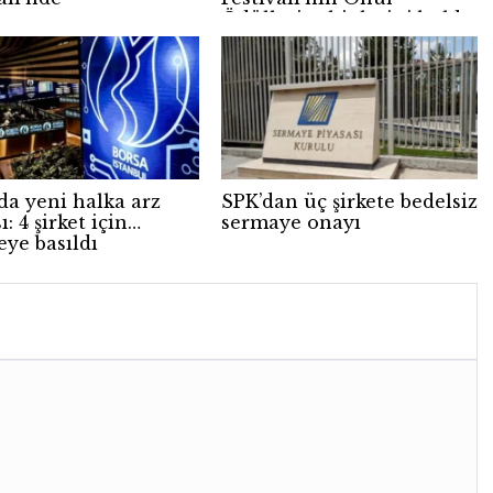
Ödülleri sahiplerini buldu
da yeni halka arz
SPK’dan üç şirkete bedelsiz
ı: 4 şirket için
sermaye onayı
ye basıldı