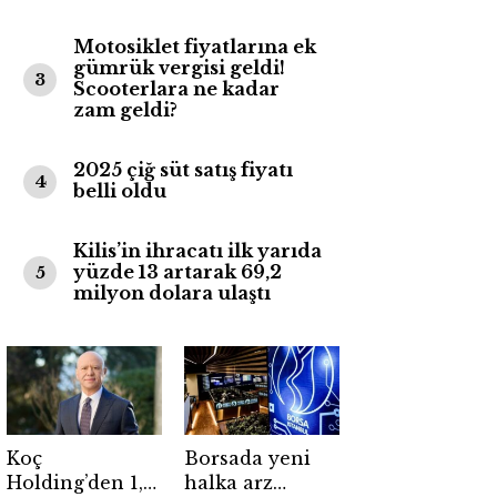
Motosiklet fiyatlarına ek
gümrük vergisi geldi!
3
Scooterlara ne kadar
zam geldi?
2025 çiğ süt satış fiyatı
4
belli oldu
Kilis’in ihracatı ilk yarıda
yüzde 13 artarak 69,2
5
milyon dolara ulaştı
Koç
Borsada yeni
Holding’den 1,7
halka arz