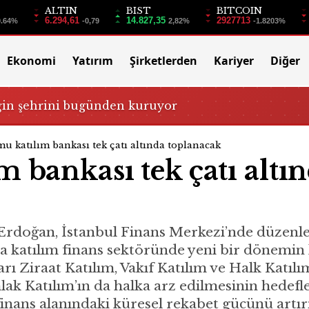
ALTIN
BIST
BITCOIN
6.294,61
14.827,35
2927713
0.64%
-0,79
2,82%
-1.8203%
Ekonomi
Yatırım
Şirketlerden
Kariyer
Diğer
ğin şehrini bugünden kuruyor
u katılım bankası tek çatı altında toplanacak
 bankası tek çatı altı
rdoğan, İstanbul Finans Merkezi’nde düzenl
la katılım finans sektöründe yeni bir dönemin 
 Ziraat Katılım, Vakıf Katılım ve Halk Katılım’
mlak Katılım’ın da halka arz edilmesinin hedef
 finans alanındaki küresel rekabet gücünü artı