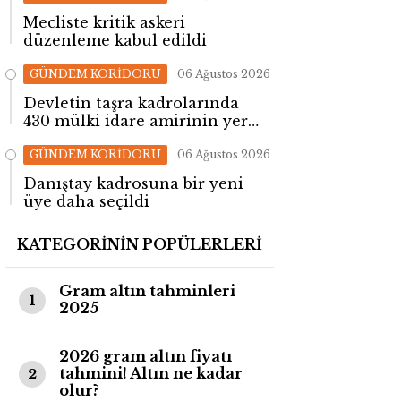
Mecliste kritik askeri
düzenleme kabul edildi
GÜNDEM KORİDORU
06 Ağustos 2026
Devletin taşra kadrolarında
430 mülki idare amirinin yeri
değişti!
GÜNDEM KORİDORU
06 Ağustos 2026
Danıştay kadrosuna bir yeni
üye daha seçildi
KATEGORİNİN POPÜLERLERİ
Gram altın tahminleri
1
2025
2026 gram altın fiyatı
tahmini! Altın ne kadar
2
olur?