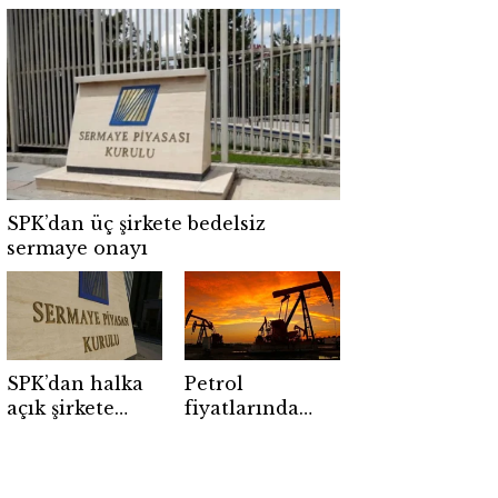
milyar dolarlık
dalgası: 4 şirket
dev yatırım
için düğmeye
basıldı
SPK’dan üç şirkete bedelsiz
sermaye onayı
SPK’dan halka
Petrol
açık şirkete
fiyatlarında
ceza: 5 site ve 4
Hürmüz etkisi:
kişi için suç
Barış beklentisi
duyurusu
piyasayı