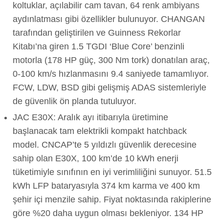
koltuklar, açılabilir cam tavan, 64 renk ambiyans
aydınlatması gibi özellikler bulunuyor. CHANGAN
tarafından geliştirilen ve Guinness Rekorlar
Kitabı’na giren 1.5 TGDI ‘Blue Core’ benzinli
motorla (178 HP güç, 300 Nm tork) donatılan araç,
0-100 km/s hızlanmasını 9.4 saniyede tamamlıyor.
FCW, LDW, BSD gibi gelişmiş ADAS sistemleriyle
de güvenlik ön planda tutuluyor.
JAC E30X: Aralık ayı itibarıyla üretimine
başlanacak tam elektrikli kompakt hatchback
model. CNCAP’te 5 yıldızlı güvenlik derecesine
sahip olan E30X, 100 km’de 10 kWh enerji
tüketimiyle sınıfının en iyi verimliliğini sunuyor. 51.5
kWh LFP bataryasıyla 374 km karma ve 400 km
şehir içi menzile sahip. Fiyat noktasında rakiplerine
göre %20 daha uygun olması bekleniyor. 134 HP