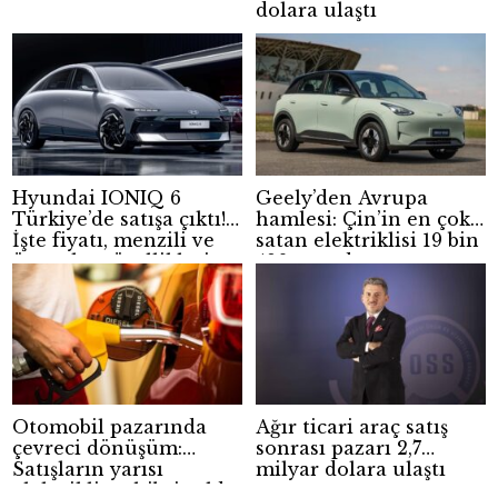
dolara ulaştı
Hyundai IONIQ 6
Geely’den Avrupa
Türkiye’de satışa çıktı!
hamlesi: Çin’in en çok
İşte fiyatı, menzili ve
satan elektriklisi 19 bin
öne çıkan özellikleri
490 eurodan satışa
çıktı!
Otomobil pazarında
Ağır ticari araç satış
çevreci dönüşüm:
sonrası pazarı 2,7
Satışların yarısı
milyar dolara ulaştı
elektrikli ve hibrit oldu