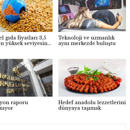
l gıda fiyatları 3,5
Teknoloji ve uzmanlık
en yüksek seviyesine
aynı merkezde buluştu
syon raporu
Hedef anadolu lezzetlerini
anıyor
dünyaya taşımak