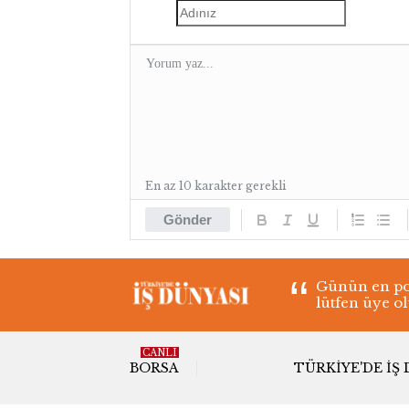
En az 10 karakter gerekli
Gönder
Günün en pop
lütfen üye o
CANLI
BORSA
TÜRKIYE'DE İŞ