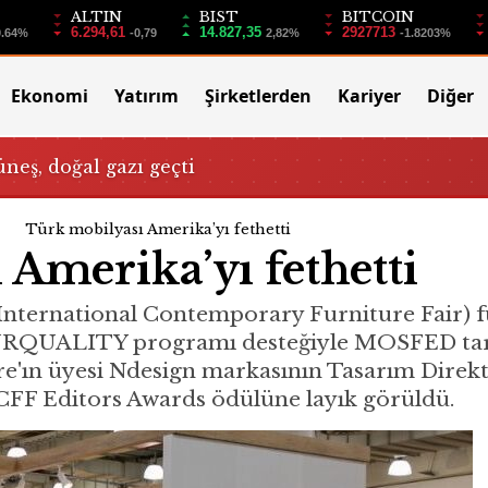
ALTIN
BIST
BITCOIN
6.294,61
14.827,35
2927713
0.64%
-0,79
2,82%
-1.8203%
Ekonomi
Yatırım
Şirketlerden
Kariyer
Diğer
üneş, doğal gazı geçti
Türk mobilyası Amerika’yı fethetti
Amerika’yı fethetti
International Contemporary Furniture Fair) 
TURQUALITY programı desteğiyle MOSFED tarafın
'ın üyesi Ndesign markasının Tasarım Direkt
ICFF Editors Awards ödülüne layık görüldü.