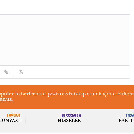
üler haberlerini e-postanızda takip etmek için e-bülten
lunuz.
DERGI
EKONOMİ
EK
 DÜNYASI
HISSELER
PARIT