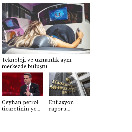
TOLUN P
yılın en yüksek
mühimmatı
seviyesine çıktı
testten tam
isabetle geçti
Teknoloji ve uzmanlık aynı
merkezde buluştu
Ceyhan petrol
Enflasyon
ticaretinin yeni
raporu
üssü oluyor
açıklanıyor