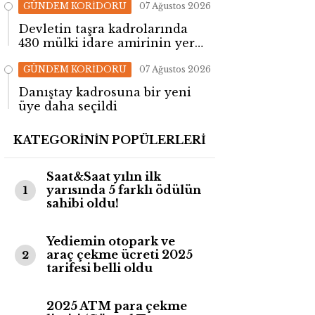
GÜNDEM KORİDORU
07 Ağustos 2026
Devletin taşra kadrolarında
430 mülki idare amirinin yeri
değişti!
GÜNDEM KORİDORU
07 Ağustos 2026
Danıştay kadrosuna bir yeni
üye daha seçildi
KATEGORİNİN POPÜLERLERİ
Saat&Saat yılın ilk
yarısında 5 farklı ödülün
1
sahibi oldu!
Yediemin otopark ve
araç çekme ücreti 2025
2
tarifesi belli oldu
2025 ATM para çekme