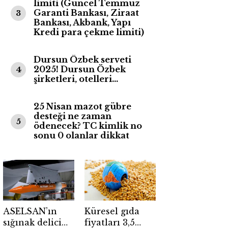
limiti (Güncel Temmuz
Garanti Bankası, Ziraat
3
Bankası, Akbank, Yapı
Kredi para çekme limiti)
Dursun Özbek serveti
2025! Dursun Özbek
4
şirketleri, otelleri…
25 Nisan mazot gübre
desteği ne zaman
5
ödenecek? TC kimlik no
sonu 0 olanlar dikkat
ASELSAN’ın
Küresel gıda
sığınak delici
fiyatları 3,5