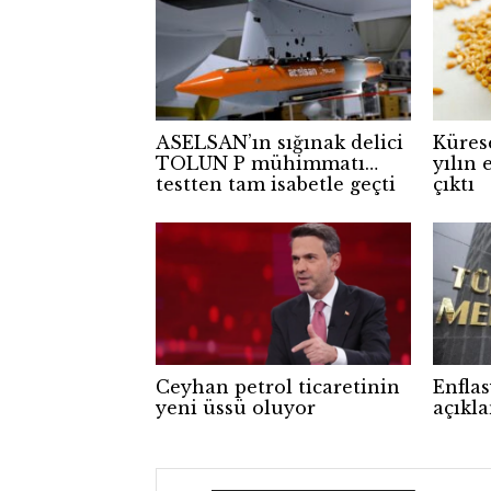
ASELSAN’ın sığınak delici
Kürese
TOLUN P mühimmatı
yılın 
testten tam isabetle geçti
çıktı
Ceyhan petrol ticaretinin
Enfla
yeni üssü oluyor
açıkl