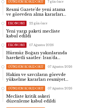
GÜNDEM KORİDORU
7 gün önce
Resmi Gazete’de yeni atama
ve görevden alma kararları
yayımlandı
EKONOMİ
22 gün önce
Yeni yargı paketi mecliste
kabul edildi
EKONOMİ
07 Ağustos 2026
Hürmüz Boğazı yakınlarında
hareketli saatler: İran’da
patlama sesleri yükseldi
GÜNDEM KORİDORU
07 Ağustos 2026
Hakim ve savcıların görevde
yükselme kararları resmiyet
kazandı
GÜNDEM KORİDORU
07 Ağustos 2026
Mecliste kritik askeri
düzenleme kabul edildi