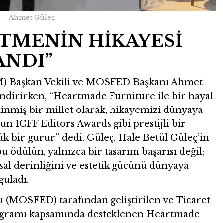
Ahmet Güleç
TMENİN HİKAYESİ
ANDI”
TİM) Başkan Vekili ve MOSFED Başkanı Ahmet
endirirken, “Heartmade Furniture ile bir hayal
inmiş bir millet olarak, hikayemizi dünyaya
n ICFF Editors Awards gibi prestijli bir
ük bir gurur” dedi. Güleç, Hale Betül Güleç’in
 ödülün, yalnızca bir tasarım başarısı değil;
l derinliğini ve estetik gücünü dünyaya
guladı.
(MOSFED) tarafından geliştirilen ve Ticaret
gramı kapsamında desteklenen Heartmade