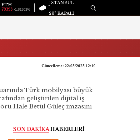
İSTANBUL
ETH
79393
-1.81301%
23°
KAPALI
Güncelleme: 22/05/2025 12:19
fuarında Türk mobilyası büyük
dan geliştirilen dijital iş
örü Hale Betül Güleç imzasını
SON DAKİKA
HABERLERİ