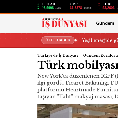
DOLAR
GBP
EURO
46,5998
61,3378
53,2606
0.3%
-0.84%
-
Gündem
Yeşil enerjide g
ÖZEL HABER
Türkiye'de İş Dünyası
Gündem Koridoru
Türk mobilyası 
New York'ta düzenlenen ICFF (
ilgi gördü. Ticaret Bakanlığı 
platformu Heartmade Furniture
taşıyan "Taht" makyaj masası, 