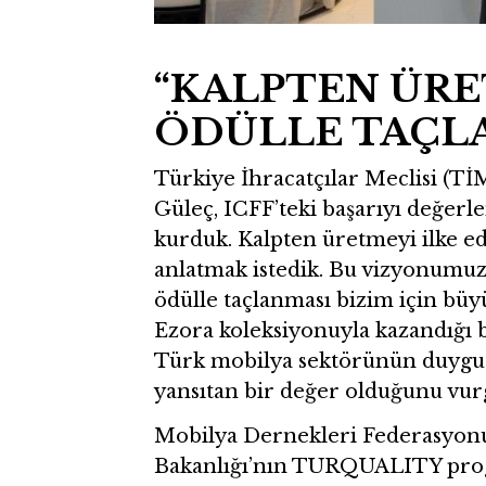
“KALPTEN ÜRE
ÖDÜLLE TAÇL
Türkiye İhracatçılar Meclisi (
Güleç, ICFF’teki başarıyı değerl
kurduk. Kalpten üretmeyi ilke ed
anlatmak istedik. Bu vizyonumuzu
ödülle taçlanması bizim için büy
Ezora koleksiyonuyla kazandığı bu
Türk mobilya sektörünün duygusa
yansıtan bir değer olduğunu vur
Mobilya Dernekleri Federasyonu 
Bakanlığı’nın TURQUALITY pro