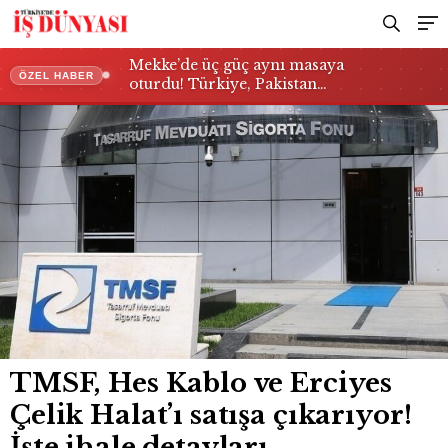
detayları
Mekke’de üç güç aynı masaya
ÖZEL HABER
oturdu! Türkiye, Pakistan…
TMSF, Hes Kablo ve Erciyes
Çelik Halat’ı satışa çıkarıyor!
İşte ihale detayları