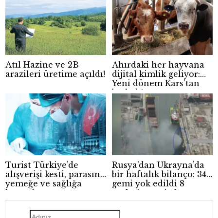
Atıl Hazine ve 2B
Ahırdaki her hayvana
arazileri üretime açıldı!
dijital kimlik geliyor:
Yeni dönem Kars’tan
başladı!
Turist Türkiye’de
Rusya’dan Ukrayna’da
alışverişi kesti, parasını
bir haftalık bilanço: 34
yemeğe ve sağlığa
gemi yok edildi 8
harcadı
yerleşim yeri ele
geçirildi