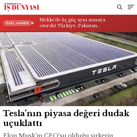
Mekke’de üç güç aynı masaya
ÖZEL HABER
oturdu! Türkiye, Pakistan…
Tesla’nın piyasa değeri dudak
uçuklattı
Elon Musk'ın CEO'su olduğu şirketin