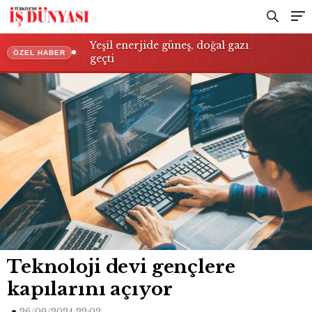
Yeşil enerjide güneş, doğal gazı
ÖZEL HABER
geçti
Teknoloji devi gençlere
kapılarını açıyor
26/09/2024 22:02